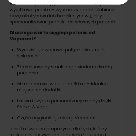
Shake & Vape przygotowanie do użycia jest
wyjątkowo proste – wystarczy dodać ulubioną
bazę nikotynową lub beznikotynową, aby
spersonalizować produkt do własnych potrzeb.
Dlaczego warto sięgnąć po Ionis od
Vaporant?
Wyraziste, owocowe połączenie z nutą
świeżości
Zbalansowany smak odpowiedni na każdą
porę dnia
50 ml premixu w butelce 60 ml – idealne
miejsce na dodatki
Łatwa i szybka personalizacja mocy dzięki
Shake & Vape
Część oryginalnej kolekcji Vaporant
Ionis to świetna propozycja dla tych, którzy
szukają intensywnego, lecz wciąż lekkiego i