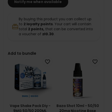
Notify me when available
By buying this product you can collect up
to
2
loyalty points
. Your cart will contain
redeem
total
2
points,
that can be converted into
a voucher of
zł0.30
.
Add to bundle
favorite_border
favorite_border
Vape Shake Pack Diy -
Baza Shot 10ml - 50/50
9MG 50/50 200ML
20mg Nicotine Base