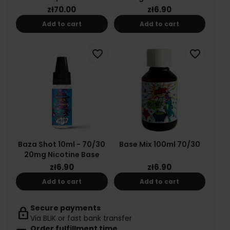
zł70.00
zł6.90
Add to cart
Add to cart
favorite_border
favorite_border
Baza Shot 10ml - 70/30
Base Mix 100ml 70/30
20mg Nicotine Base
zł6.90
zł6.90
Add to cart
Add to cart
Secure payments
lock
Via BLIK or fast bank transfer
Order fulfillment time