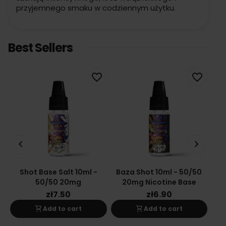
przyjemnego smaku w codziennym użytku.
Best Sellers
favorite_border
favorite_border
keyboard_arrow_left
keyboard_arrow_right
Shot Base Salt 10ml -
Baza Shot 10ml - 50/50
Ba
50/50 20mg
20mg Nicotine Base
zł7.50
zł6.90
shopping_cart
shopping_cart
Add to cart
Add to cart