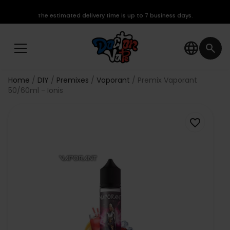
The estimated delivery time is up to 7 business days.
language
search
Home
DIY
Premixes
Vaporant
Premix Vaporant
50/60ml - Ionis
favorite_border