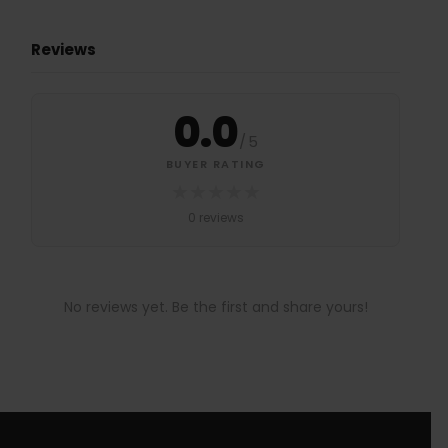
Reviews
0.0
/
5
BUYER RATING
★
★
★
★
★
0 reviews
No reviews yet. Be the first and share yours!