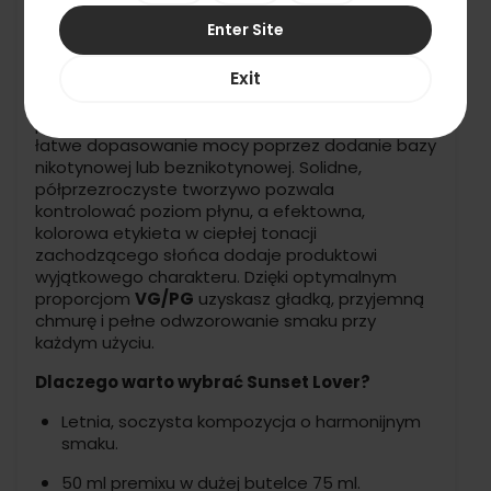
propozycja dla osób, które szukają wyrazistego,
Enter Site
świeżego i jednocześnie harmonijnie
zbalansowanego smaku na co dzień.
Exit
Butelka o pojemności 75 ml zawiera 50 ml
premixu w formie
Shake & Vape
, co umożliwia
łatwe dopasowanie mocy poprzez dodanie bazy
nikotynowej lub beznikotynowej. Solidne,
półprzezroczyste tworzywo pozwala
kontrolować poziom płynu, a efektowna,
kolorowa etykieta w ciepłej tonacji
zachodzącego słońca dodaje produktowi
wyjątkowego charakteru. Dzięki optymalnym
proporcjom
VG/PG
uzyskasz gładką, przyjemną
chmurę i pełne odwzorowanie smaku przy
każdym użyciu.
Dlaczego warto wybrać Sunset Lover?
Letnia, soczysta kompozycja o harmonijnym
smaku.
50 ml premixu w dużej butelce 75 ml.