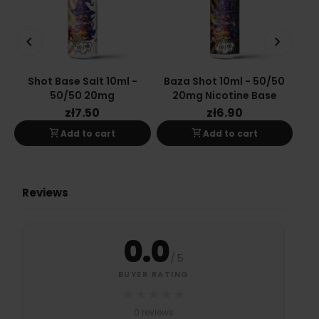
keyboard_arrow_left
keyboard_arrow_right
Shot Base Salt 10ml -
Baza Shot 10ml - 50/50
Ba
50/50 20mg
20mg Nicotine Base
zł7.50
zł6.90
shopping_cart
shopping_cart
Add to cart
Add to cart
Reviews
0.0
/
5
BUYER RATING
★
★
★
★
★
0 reviews