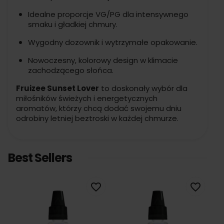
Idealne proporcje VG/PG dla intensywnego
smaku i gładkiej chmury.
Wygodny dozownik i wytrzymałe opakowanie.
Nowoczesny, kolorowy design w klimacie
zachodzącego słońca.
Fruizee Sunset Lover
to doskonały wybór dla
miłośników świeżych i energetycznych
aromatów, którzy chcą dodać swojemu dniu
odrobiny letniej beztroski w każdej chmurze.
Best Sellers
favorite_border
favorite_border