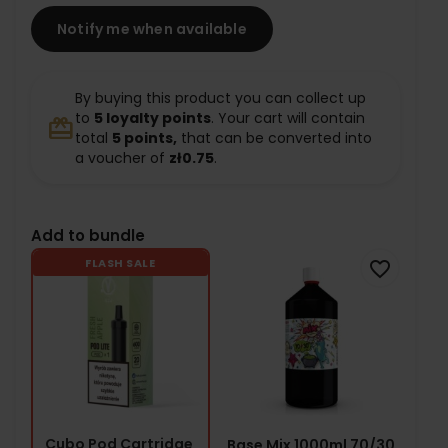
Notify me when available
By buying this product you can collect up
to
5
loyalty points
. Your cart will contain
redeem
total
5
points,
that can be converted into
a voucher of
zł0.75
.
Add to bundle
FLASH SALE
favorite_border
Cubo Pod Cartridge
Base Mix 1000ml 70/30