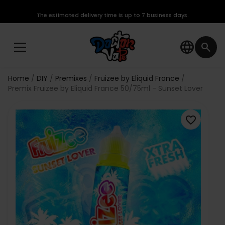
The estimated delivery time is up to 7 business days.
language
search
Home
DIY
Premixes
Fruizee by Eliquid France
Premix Fruizee by Eliquid France 50/75ml - Sunset Lover
favorite_border