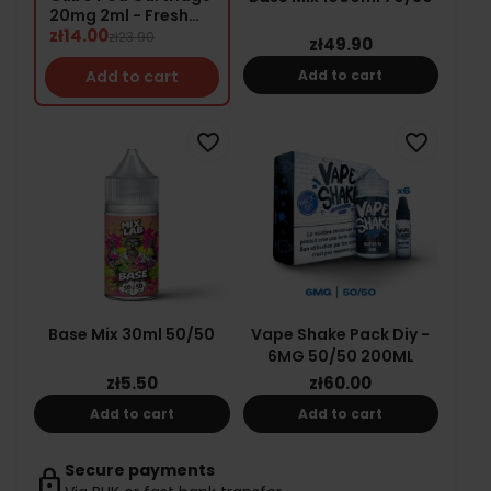
20mg 2ml - Fresh
Apple
zł14.00
zł23.90
zł49.90
Add to cart
Add to cart
favorite_border
favorite_border
Base Mix 30ml 50/50
Vape Shake Pack Diy -
6MG 50/50 200ML
zł5.50
zł60.00
Add to cart
Add to cart
Secure payments
lock