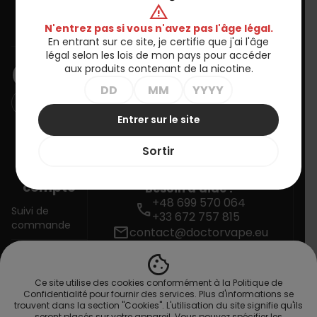
warning
Informations
N'entrez pas si vous n'avez pas l'âge légal.
En entrant sur ce site, je certifie que j'ai l'âge
BULLETIN D'INFORMATION
légal selon les lois de mon pays pour accéder
aux produits contenant de la nicotine.
Entrer sur le site
Vous pouvez vous désinscrire à tout moment. Vous trouverez
pour cela nos informations de contact dans les conditions
Sortir
d'utilisation du site.
Votre
compte
Besoin d'aide ?
+48 699 570 064
call
Suivi de
+33 672 757 815
commande
mail
contact@doctorvape.eu
cookie
Connexion
Ce site utilise des cookies conformément à la Politique de
Créez votre
Confidentialité pour fournir des services. Plus d'informations se
compte
trouvent dans la section "Cookies". L'utilisation du site signifie qu'ils
seront placés sur votre appareil. Vous pouvez spécifier les