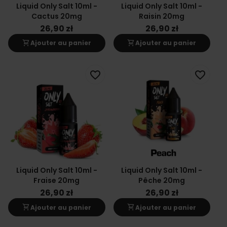
Liquid Only Salt 10ml -
Liquid Only Salt 10ml -
Cactus 20mg
Raisin 20mg
26,90 zł
26,90 zł
shopping_cart
shopping_cart
Ajouter au panier
Ajouter au panier
favorite_border
favorite_border
Liquid Only Salt 10ml -
Liquid Only Salt 10ml -
Fraise 20mg
Pêche 20mg
26,90 zł
26,90 zł
shopping_cart
shopping_cart
Ajouter au panier
Ajouter au panier