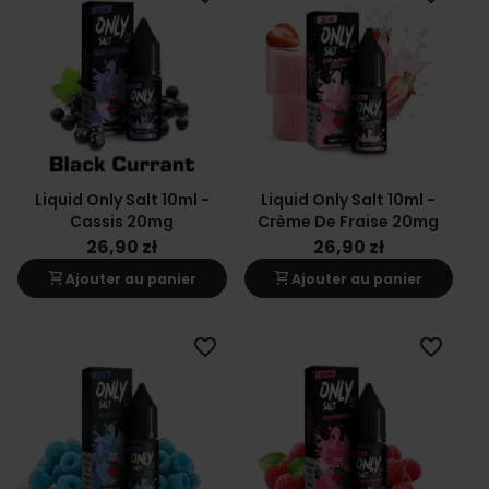
Liquid Only Salt 10ml -
Liquid Only Salt 10ml -
Cassis 20mg
Crème De Fraise 20mg
26,90 zł
26,90 zł
shopping_cart
shopping_cart
Ajouter au panier
Ajouter au panier
favorite_border
favorite_border