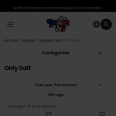
Le délai de livraison estimé est de jusqu’à 7 jours ouvrables.
language
search
Accueil
Liquides
Liquides Salt
Only Salt
keyboard_arrow_down
Catégories
Only Salt
keyboard_arrow_down
Trier par :
Pertinence
Filtrage
Affichage 1-25 de 25 article(s)
favorite_border
favorite_border