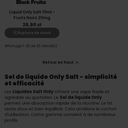
Liquid Only Salt 10ml -
Fruits Noirs 20mg
26,90 zł
shopping_cart_off
Rupture de stock
Affichage 1-25 de 25 article(s)

Retour en haut
Sel de liquide Only Salt - simplicité
et efficacité
Les
Liquides Salt Only
offrent une vape fluide et
agréable au quotidien. Le
Sel de liquide Only
permet une absorption rapide de la nicotine. Le hit
reste doux et bien équilibré. Cela améliore le confort
d’utilisation. Cette gamme convient à de nombreux
profils.