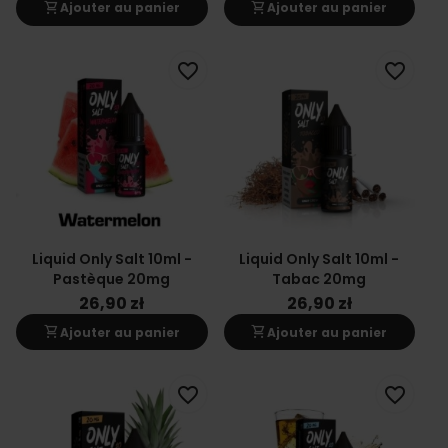
shopping_cart
shopping_cart
Ajouter au panier
Ajouter au panier
favorite_border
favorite_border
Liquid Only Salt 10ml -
Liquid Only Salt 10ml -
Pastèque 20mg
Tabac 20mg
26,90 zł
26,90 zł
shopping_cart
shopping_cart
Ajouter au panier
Ajouter au panier
favorite_border
favorite_border