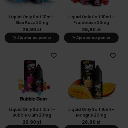
Liquid Only Salt 10ml -
Liquid Only Salt 10ml -
Blue Razz 20mg
Framboise 20mg
26,90 zł
26,90 zł
shopping_cart
shopping_cart
Ajouter au panier
Ajouter au panier
favorite_border
favorite_border
Liquid Only Salt 10ml -
Liquid Only Salt 10ml -
Bubble Gum 20mg
Mangue 20mg
26,90 zł
26,90 zł