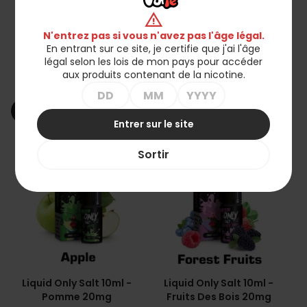
warning
N'entrez pas si vous n'avez pas l'âge légal.
En entrant sur ce site, je certifie que j'ai l'âge
Liquid Only Salt 10ml -
Liquid Only Salt 10ml -
légal selon les lois de mon pays pour accéder
Litchi 20mg
Limonade 20mg
aux produits contenant de la nicotine.
26,90 zł
26,90 zł
shopping_cart
shopping_cart
Ajouter au panier
Ajouter au panier
Entrer sur le site
favorite_border
favorite_border
Sortir
Liquid Only Salt 10ml -
Liquid Only Salt 10ml -
Pomme 20mg
Fruits Des Bois 20mg