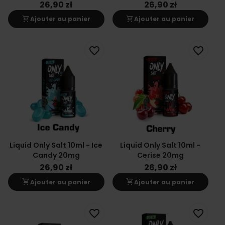
26,90 zł
26,90 zł
shopping_cart
shopping_cart
Ajouter au panier
Ajouter au panier
favorite_border
favorite_border
Liquid Only Salt 10ml - Ice
Liquid Only Salt 10ml -
Candy 20mg
Cerise 20mg
26,90 zł
26,90 zł
shopping_cart
shopping_cart
Ajouter au panier
Ajouter au panier
favorite_border
favorite_border