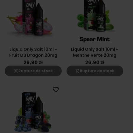
Liquid Only Salt 10ml -
Liquid Only Salt 10ml -
Fruit Du Dragon 20mg
Menthe Verte 20mg
26,90 zł
26,90 zł
shopping_cart_off
shopping_cart_off
Rupture de stock
Rupture de stock
favorite_border