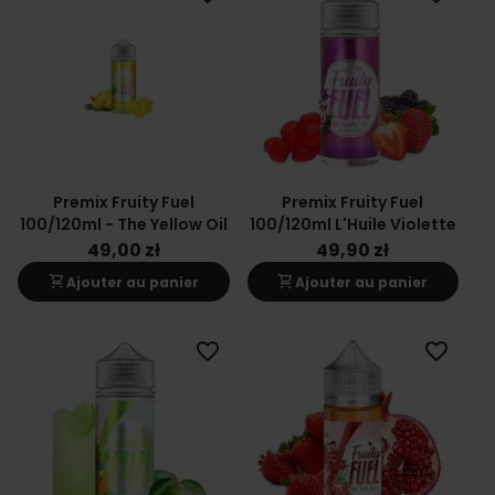
Premix Fruity Fuel
Premix Fruity Fuel
100/120ml - The Yellow Oil
100/120ml L'Huile Violette
49,00 zł
49,90 zł
shopping_cart
shopping_cart
Ajouter au panier
Ajouter au panier
favorite_border
favorite_border