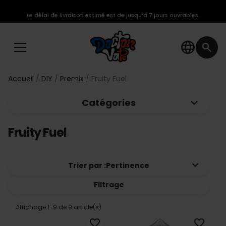
Le délai de livraison estimé est de jusqu’à 7 jours ouvrables.
language
search
Accueil
DIY
Premix
Fruity Fuel
keyboard_arrow_down
Catégories
Fruity Fuel
keyboard_arrow_down
Trier par :
Pertinence
Filtrage
Affichage 1-9 de 9 article(s)
favorite_border
favorite_border