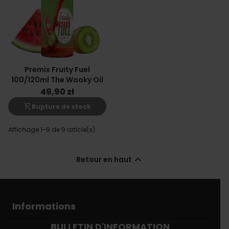
Premix Fruity Fuel
100/120ml The Wooky Oil
49,90 zł
shopping_cart_off
Rupture de stock
Affichage 1-9 de 9 article(s)

Retour en haut
Informations
BULLETIN D'INFORMATION