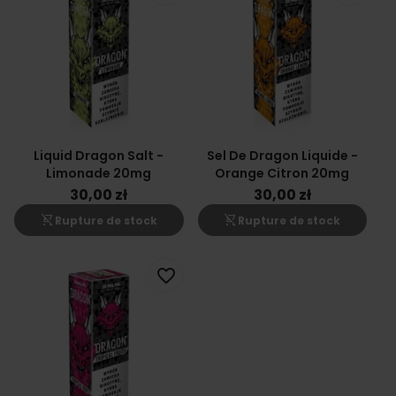
Liquid Dragon Salt -
Sel De Dragon Liquide -
Limonade 20mg
Orange Citron 20mg
30,00 zł
30,00 zł
shopping_cart_off
shopping_cart_off
Rupture de stock
Rupture de stock
favorite_border