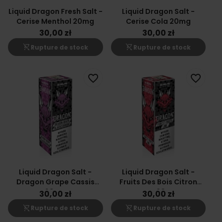
Liquid Dragon Fresh Salt -
Liquid Dragon Salt -
Cerise Menthol 20mg
Cerise Cola 20mg
30,00 zł
30,00 zł
shopping_cart_off
shopping_cart_off
Rupture de stock
Rupture de stock
favorite_border
favorite_border
Liquid Dragon Salt -
Liquid Dragon Salt -
Dragon Grape Cassis
Fruits Des Bois Citron
20mg
Vert 20mg
30,00 zł
30,00 zł
shopping_cart_off
shopping_cart_off
Rupture de stock
Rupture de stock