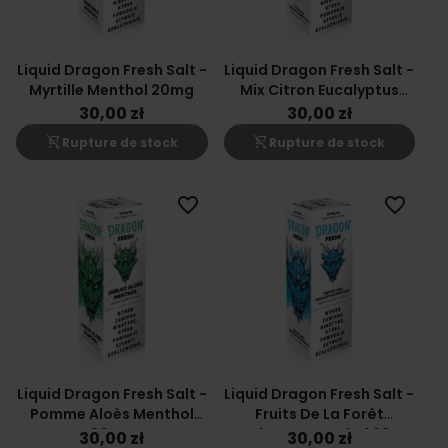
Liquid Dragon Fresh Salt -
Liquid Dragon Fresh Salt -
Myrtille Menthol 20mg
Mix Citron Eucalyptus
Menthol 20mg
30,00 zł
30,00 zł
shopping_cart_off
shopping_cart_off
Rupture de stock
Rupture de stock
favorite_border
favorite_border
Liquid Dragon Fresh Salt -
Liquid Dragon Fresh Salt -
Pomme Aloès Menthol
Fruits De La Forêt
20mg
Eucalyptus Menthol 20mg
30,00 zł
30,00 zł