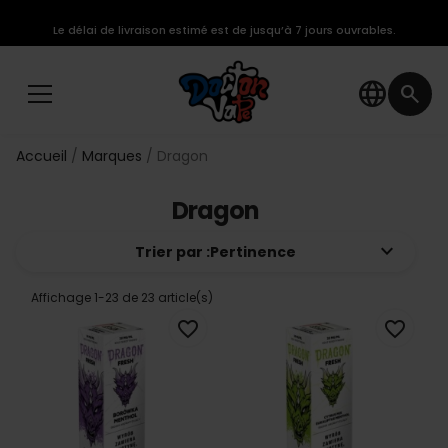
Le délai de livraison estimé est de jusqu’à 7 jours ouvrables.
language
search
Accueil
Marques
Dragon
Dragon
keyboard_arrow_down
Trier par :
Pertinence
Affichage 1-23 de 23 article(s)
favorite_border
favorite_border