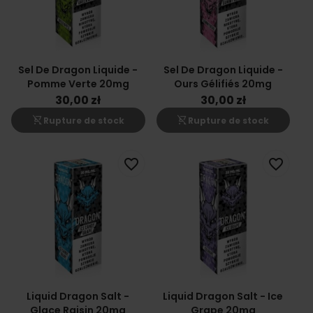
Sel De Dragon Liquide -
Sel De Dragon Liquide -
Pomme Verte 20mg
Ours Gélifiés 20mg
30,00 zł
30,00 zł
shopping_cart_off
shopping_cart_off
Rupture de stock
Rupture de stock
favorite_border
favorite_border
Liquid Dragon Salt -
Liquid Dragon Salt - Ice
Glace Raisin 20mg
Grape 20mg