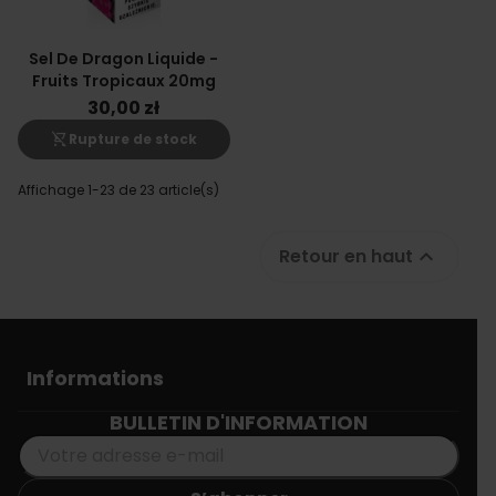
Sel De Dragon Liquide -
Fruits Tropicaux 20mg
30,00 zł
shopping_cart_off
Rupture de stock
Affichage 1-23 de 23 article(s)
Retour en haut

Informations
BULLETIN D'INFORMATION