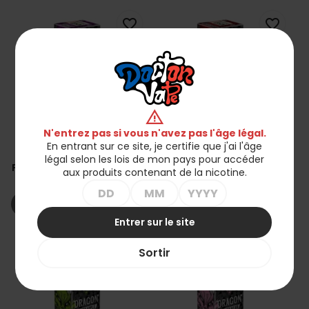
favorite_border
favorite_border
warning
N'entrez pas si vous n'avez pas l'âge légal.
En entrant sur ce site, je certifie que j'ai l'âge
Liquid Dragon Salt -
Sel De Dragon Liquide -
légal selon les lois de mon pays pour accéder
Fruits Des Bois Framboise
Raisin Cerise 20mg
aux produits contenant de la nicotine.
20mg
30,00 zł
30,00 zł
shopping_cart_off
shopping_cart_off
Rupture de stock
Rupture de stock
Entrer sur le site
favorite_border
favorite_border
Sortir