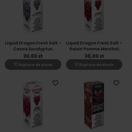
Liquid Dragon Fresh Salt -
Liquid Dragon Fresh Salt -
Cassis Eucalyptus
Raisin Pomme Menthol
Menthol 20mg
20mg
30,00 zł
30,00 zł
shopping_cart_off
shopping_cart_off
Rupture de stock
Rupture de stock
favorite_border
favorite_border