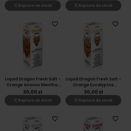
shopping_cart_off
shopping_cart_off
Rupture de stock
Rupture de stock
favorite_border
favorite_border
Liquid Dragon Fresh Salt -
Liquid Dragon Fresh Salt -
Orange Ananas Menthol
Orange Eucalyptus
20mg
Menthol 20mg
30,00 zł
30,00 zł
shopping_cart_off
shopping_cart_off
Rupture de stock
Rupture de stock
favorite_border
favorite_border