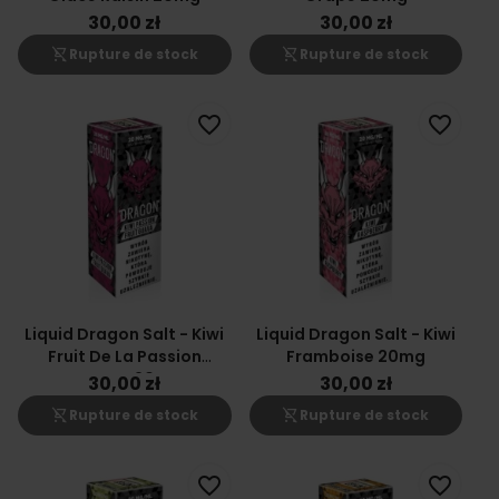
30,00 zł
30,00 zł
shopping_cart_off
shopping_cart_off
Rupture de stock
Rupture de stock
favorite_border
favorite_border
Liquid Dragon Salt - Kiwi
Liquid Dragon Salt - Kiwi
Fruit De La Passion
Framboise 20mg
Goyave 20mg
30,00 zł
30,00 zł
shopping_cart_off
shopping_cart_off
Rupture de stock
Rupture de stock
favorite_border
favorite_border