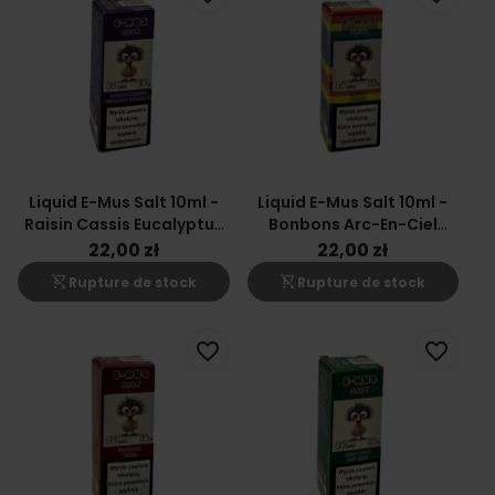
Liquid E-Mus Salt 10ml -
Liquid E-Mus Salt 10ml -
Raisin Cassis Eucalyptus
Bonbons Arc-En-Ciel
20mg
20mg
22,00 zł
22,00 zł
shopping_cart_off
shopping_cart_off
Rupture de stock
Rupture de stock
favorite_border
favorite_border