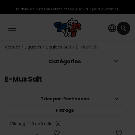
Le délai de livraison estimé est de jusqu’à 7 jours ouvrables.
language
search
Accueil
Liquides
Liquides Salt
E-Mus Salt
keyboard_arrow_down
Catégories
E-Mus Salt
keyboard_arrow_down
Trier par :
Pertinence
Filtrage
Affichage 1-9 de 9 article(s)
favorite_border
favorite_border