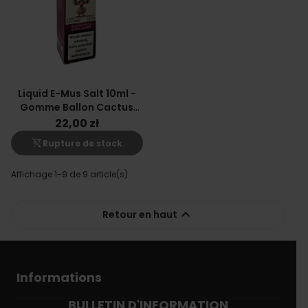
Liquid E-Mus Salt 10ml -
Gomme Ballon Cactus
Citron 20mg
22,00 zł
shopping_cart_off
Rupture de stock
Affichage 1-9 de 9 article(s)

Retour en haut
Informations
BULLETIN D'INFORMATION