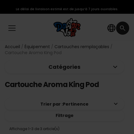
Le délai de livraison estimé est de jusqu’à 7 jours ouvrables.
language
search
Accueil
Équipement
Cartouches remplaçables
Cartouche Aroma King Pod
keyboard_arrow_down
Catégories
Cartouche Aroma King Pod
keyboard_arrow_down
Trier par :
Pertinence
Filtrage
Affichage 1-3 de 3 article(s)