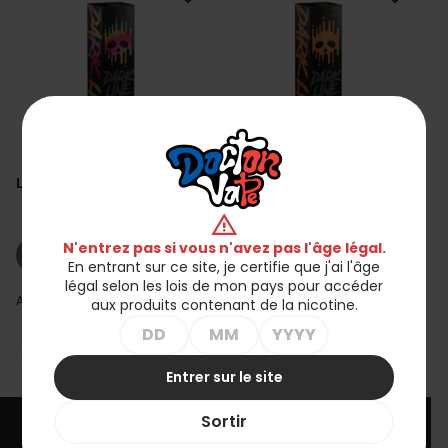
Longfill Dark Line 6/60ml -
Longfill Dark Line 6/60ml -
Rainbow II
Mangue
warning
34,90 zł
34,90 zł
N'entrez pas si vous n'avez pas l'âge légal.
shopping_cart_off
shopping_cart_off
Rupture de stock
Rupture de stock
En entrant sur ce site, je certifie que j'ai l'âge
légal selon les lois de mon pays pour accéder
Affichage 1-2 de 2 article(s)
aux produits contenant de la nicotine.

Retour en haut
Entrer sur le site
Sortir