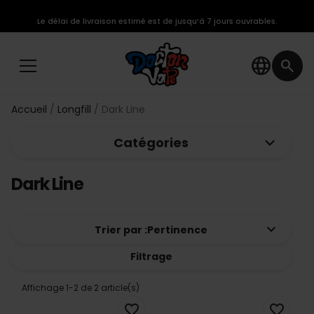
Le délai de livraison estimé est de jusqu’à 7 jours ouvrables.
language
search
Accueil
Longfill
Dark Line
keyboard_arrow_down
Catégories
Dark Line
keyboard_arrow_down
Trier par :
Pertinence
Filtrage
Affichage 1-2 de 2 article(s)
favorite_border
favorite_border