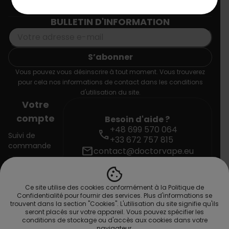
Informations
BULLETIN D'INFORMATION
Vous pouvez vous désinscrire à tout moment. Vous trouverez
pour cela nos informations de contact dans les conditions
d'utilisation du site.
Votre
compte
Besoin d'aide ?
+48 699 570 064
call
Suivi de
+33 672 757 815
commande
mail
contact@doctorvape.eu
cookie
Connexion
Ce site utilise des cookies conformément à la Politique de
Créez votre
Confidentialité pour fournir des services. Plus d'informations se
compte
trouvent dans la section "Cookies". L'utilisation du site signifie qu'ils
seront placés sur votre appareil. Vous pouvez spécifier les
conditions de stockage ou d'accès aux cookies dans votre
navigateur.