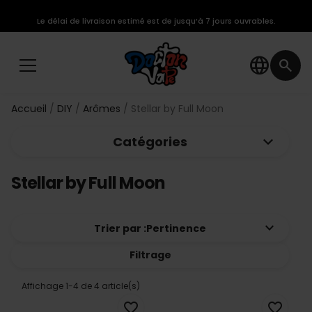
Le délai de livraison estimé est de jusqu’à 7 jours ouvrables.
language
search
Accueil
DIY
Arômes
Stellar by Full Moon
keyboard_arrow_down
Catégories
Stellar by Full Moon
keyboard_arrow_down
Trier par :
Pertinence
Filtrage
Affichage 1-4 de 4 article(s)
favorite_border
favorite_border