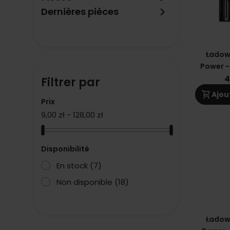
keyboard_arrow_right
Dernières pièces
Ładow
Power -
Li-On B
4
Filtrer par
shopping_cart
Ajou
Prix
9,00 zł - 128,00 zł
Disponibilité
En stock
(7)
Non disponible
(18)
Ładow