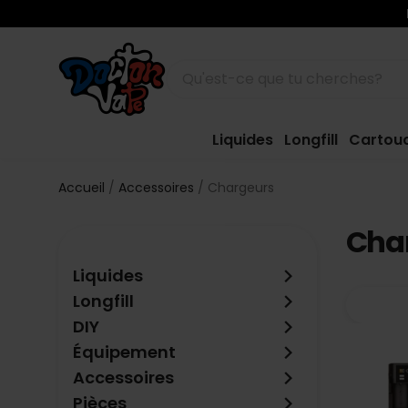
Liquides
Longfill
Cartou
Accueil
Accessoires
Chargeurs
Cha
keyboard_arrow_right
Liquides
keyboard_arrow_right
Longfill
keyboard_arrow_right
DIY
keyboard_arrow_right
Équipement
keyboard_arrow_right
Accessoires
keyboard_arrow_right
Pièces