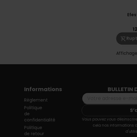
Efes
1
shopping_cart_off
Rupt
Affichage
Informations
BULLETIN 
Règlement
Politique
de
Vous pouvez vous désinscrire
confidentialité
cela nos informations 
Politique
d'utili
de retour