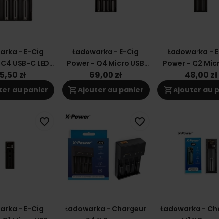
arka - E-Cig
Ładowarka - E-Cig
Ładowarka - E
 C4 USB-C LED
Power - Q4 Micro USB
Power - Q2 Mic
attery Charger
Intelligent Charger LCD
Led Charger L
5,50 zł
69,00 zł
48,00 zł
Battery Char
shopping_cart
shopping_cart
ter au panier
Ajouter au panier
Ajouter au 
favorite_border
favorite_border
arka - E-Cig
Ładowarka - Chargeur
Ładowarka - Ch