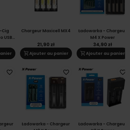
-Cig
Chargeur Maxicell MX4
Ładowarka - Chargeur
ro USB
M4 X Power
i-On
21,90 zł
34,90 zł
ger
shopping_cart
shopping_cart
panier
Ajouter au panier
Ajouter au panier
favorite_border
favorite_border
favorite_border
argeur
Ładowarka - Chargeur
Ładowarka - Chargeur