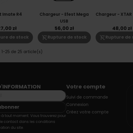
t Imate R4
Chargeur - Efest Mega
Chargeur - XTAR
USB
27,00 zł
56,00 zł
48,00 zł
shopping_cart_off
shopping_cart_off
ure de stock
Rupture de stock
Rupture de 
 1-25 de 25 article(s)
D'INFORMATION
Votre compte
Suivi de commande
Connexion
Créez votre compte
 à tout moment. Vous trouverez pour
de contact dans les conditions
sation du site.