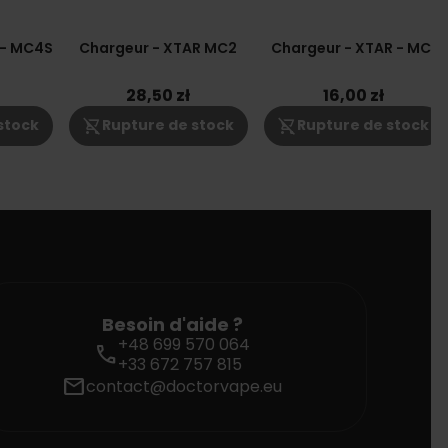
 - MC4S
Chargeur - XTAR MC2
Chargeur - XTAR - MC1
28,50 zł
16,00 zł
shopping_cart_off
shopping_cart_off
stock
Rupture de stock
Rupture de stock
Besoin d'aide ?
+48 699 570 064
call
+33 672 757 815
mail
contact@doctorvape.eu