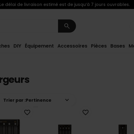
Le délai de livraison estimé est de jusqu’à 7 jours ouvrables.
search
ches
DIY
Équipement
Accessoires
Pièces
Bases
M
rgeurs
keyboard_arrow_down
Trier par :
Pertinence
favorite_border
favorite_border