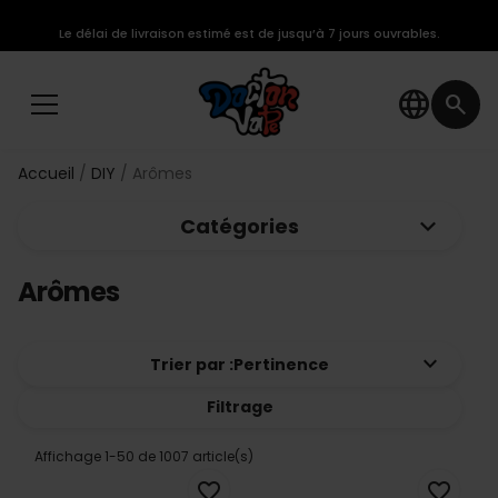
Le délai de livraison estimé est de jusqu’à 7 jours ouvrables.
language
search
Accueil
DIY
Arômes
keyboard_arrow_down
Catégories
Arômes
keyboard_arrow_down
Trier par :
Pertinence
Filtrage
Affichage 1-50 de 1007 article(s)
favorite_border
favorite_border