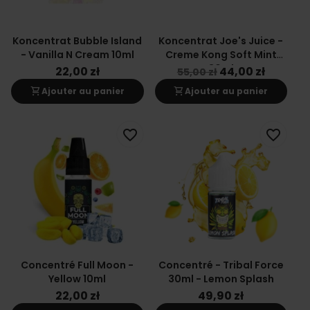
Koncentrat Bubble Island
Koncentrat Joe's Juice -
- Vanilla N Cream 10ml
Creme Kong Soft Mint
30ml
22,00 zł
44,00 zł
55,00 zł
shopping_cart
shopping_cart
Ajouter au panier
Ajouter au panier
favorite_border
favorite_border
Concentré Full Moon -
Concentré - Tribal Force
Yellow 10ml
30ml - Lemon Splash
22,00 zł
49,90 zł