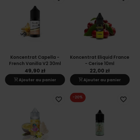
Koncentrat Capella -
Koncentrat Eliquid France
French Vanilla V2 30ml
- Cerise 10ml
49,90 zł
22,00 zł
shopping_cart
shopping_cart
Ajouter au panier
Ajouter au panier
-20%
favorite_border
favorite_border