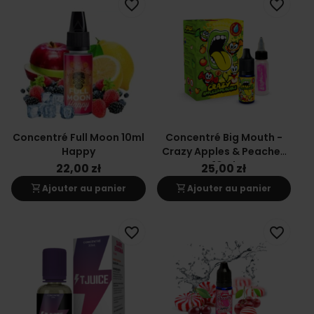
favorite_border
favorite_border
Concentré Full Moon 10ml
Concentré Big Mouth -
Happy
Crazy Apples & Peaches
10ml
22,00 zł
25,00 zł
shopping_cart
shopping_cart
Ajouter au panier
Ajouter au panier
favorite_border
favorite_border