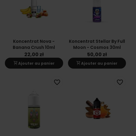
Koncentrat Nova -
Koncentrat Stellar By Full
Banana Crush 10ml
Moon - Cosmos 30ml
22,00 zł
50,00 zł
shopping_cart
shopping_cart
Ajouter au panier
Ajouter au panier
favorite_border
favorite_border