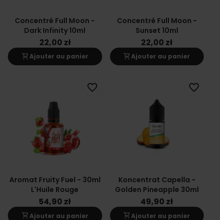
Concentré Full Moon -
Concentré Full Moon -
Dark Infinity 10ml
Sunset 10ml
22,00 zł
22,00 zł
shopping_cart
shopping_cart
Ajouter au panier
Ajouter au panier
favorite_border
favorite_border
Aromat Fruity Fuel - 30ml
Koncentrat Capella -
L'Huile Rouge
Golden Pineapple 30ml
54,90 zł
49,90 zł
shopping_cart
shopping_cart
Ajouter au panier
Ajouter au panier