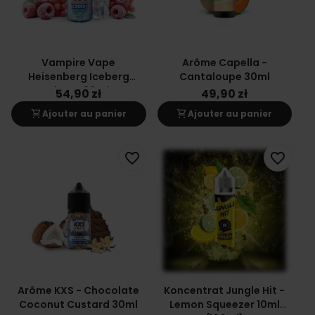
Vampire Vape
Arôme Capella -
Heisenberg Iceberg
Cantaloupe 30ml
Flavor 30ml
54,90 zł
49,90 zł
shopping_cart
shopping_cart
Ajouter au panier
Ajouter au panier
favorite_border
favorite_border
Arôme KXS - Chocolate
Koncentrat Jungle Hit -
Coconut Custard 30ml
Lemon Squeezer 10ml