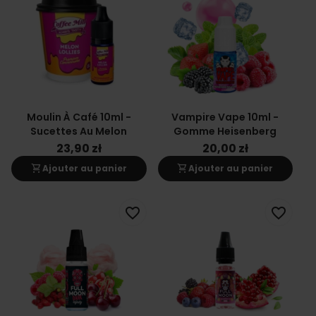
Moulin À Café 10ml -
Vampire Vape 10ml -
Sucettes Au Melon
Gomme Heisenberg
23,90 zł
20,00 zł
shopping_cart
shopping_cart
Ajouter au panier
Ajouter au panier
favorite_border
favorite_border