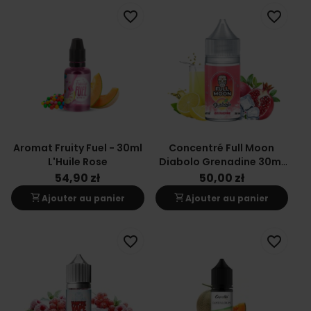
favorite_border
favorite_border
Aromat Fruity Fuel - 30ml
Concentré Full Moon
L'Huile Rose
Diabolo Grenadine 30ml
Arôme
54,90 zł
50,00 zł
shopping_cart
shopping_cart
Ajouter au panier
Ajouter au panier
favorite_border
favorite_border