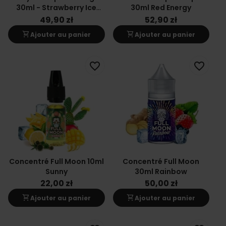
30ml - Strawberry Ice
30ml Red Energy
Cream
49,90 zł
52,90 zł
shopping_cart
shopping_cart
Ajouter au panier
Ajouter au panier
favorite_border
favorite_border
Concentré Full Moon 10ml
Concentré Full Moon
Sunny
30ml Rainbow
22,00 zł
50,00 zł
shopping_cart
shopping_cart
Ajouter au panier
Ajouter au panier