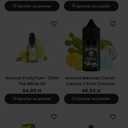
shopping_cart
shopping_cart
Ajouter au panier
Ajouter au panier
favorite_border
favorite_border
Aromat Fruity Fuel - 30ml
Aromat Mexican Cartel -
The White Oil
Cactus Citron Corossol
30ml
54,90 zł
49,90 zł
shopping_cart
shopping_cart
Ajouter au panier
Ajouter au panier
favorite_border
favorite_border