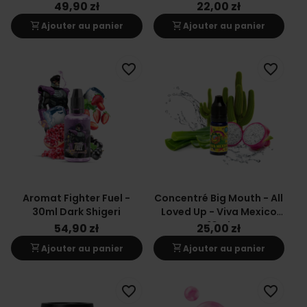
(120ml)
49,90 zł
22,00 zł
shopping_cart
shopping_cart
Ajouter au panier
Ajouter au panier
favorite_border
favorite_border
Aromat Fighter Fuel -
Concentré Big Mouth - All
30ml Dark Shigeri
Loved Up - Viva Mexico
10ml
54,90 zł
25,00 zł
shopping_cart
shopping_cart
Ajouter au panier
Ajouter au panier
favorite_border
favorite_border