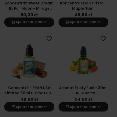
Koncentrat Sweet Dream
Koncentrat Don Cristo -
By Full Moon - Mirage
Maple 30ml
30ml
50,00 zł
49,90 zł
shopping_cart
shopping_cart
Ajouter au panier
Ajouter au panier
favorite_border
favorite_border
Concentré - RYAN USA
Aromat Fruity Fuel - 30ml
Limited 30ml Ultimate By
L'Huile Verte
AL
49,90 zł
54,90 zł
shopping_cart
shopping_cart
Ajouter au panier
Ajouter au panier