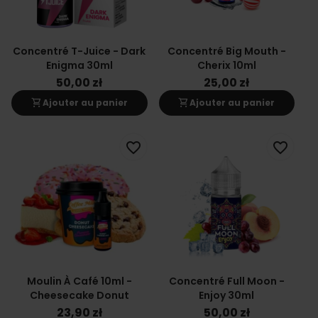
Concentré T-Juice - Dark
Concentré Big Mouth -
Enigma 30ml
Cherix 10ml
50,00 zł
25,00 zł
shopping_cart
shopping_cart
Ajouter au panier
Ajouter au panier
favorite_border
favorite_border
Moulin À Café 10ml -
Concentré Full Moon -
Cheesecake Donut
Enjoy 30ml
23,90 zł
50,00 zł