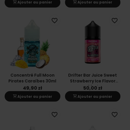
shopping_cart
shopping_cart
Ajouter au panier
Ajouter au panier
favorite_border
favorite_border
Concentré Full Moon
Drifter Bar Juice Sweet
Pirates Caraïbes 30ml
Strawberry Ice Flavor
30ml
49,90 zł
50,00 zł
shopping_cart
shopping_cart
Ajouter au panier
Ajouter au panier
favorite_border
favorite_border