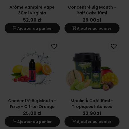
Arôme Vampire Vape
Concentré Big Mouth -
30ml Virginia
Ralf Cake 10ml
52,90 zł
25,00 zł
shopping_cart
shopping_cart
Ajouter au panier
Ajouter au panier
favorite_border
favorite_border
Concentré Big Mouth -
Moulin À Café 10ml -
Fizzy - Citron Orange
Tropiques Intenses
Framboise 10ml
25,00 zł
23,90 zł
shopping_cart
shopping_cart
Ajouter au panier
Ajouter au panier