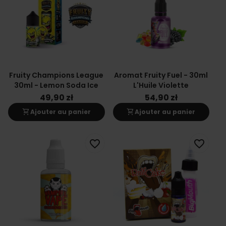
Fruity Champions League
Aromat Fruity Fuel - 30ml
30ml - Lemon Soda Ice
L'Huile Violette
49,90 zł
54,90 zł
shopping_cart
shopping_cart
Ajouter au panier
Ajouter au panier
favorite_border
favorite_border