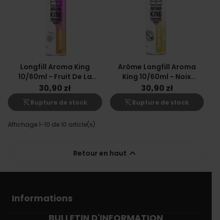
Longfill Aroma King
Arôme Longfill Aroma
10/60ml - Fruit De La
King 10/60ml - Noix
Passion
Crémeuse
30,90 zł
30,90 zł
shopping_cart_off
shopping_cart_off
Rupture de stock
Rupture de stock
Affichage 1-10 de 10 article(s)

Retour en haut
Informations
BULLETIN D'INFORMATION