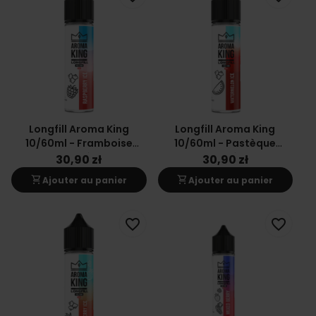
Longfill Aroma King
Longfill Aroma King
10/60ml - Framboise
10/60ml - Pastèque
Glacée
Glacée
30,90 zł
30,90 zł
shopping_cart
shopping_cart
Ajouter au panier
Ajouter au panier
favorite_border
favorite_border