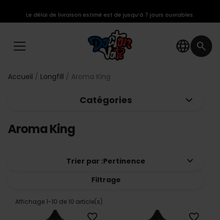
Le délai de livraison estimé est de jusqu’à 7 jours ouvrables.
language
search
Accueil
Longfill
Aroma King
keyboard_arrow_down
Catégories
Aroma King
keyboard_arrow_down
Trier par :
Pertinence
Filtrage
Affichage 1-10 de 10 article(s)
favorite_border
favorite_border