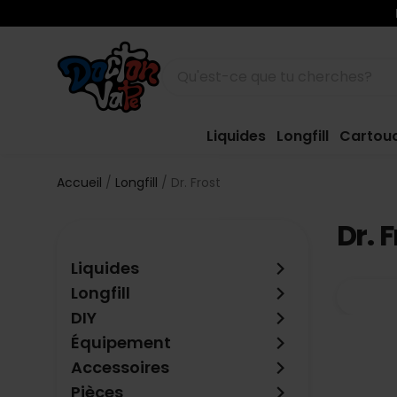
Liquides
Longfill
Cartou
Accueil
Longfill
Dr. Frost
Dr. 
keyboard_arrow_right
Liquides
keyboard_arrow_right
Longfill
keyboard_arrow_right
DIY
keyboard_arrow_right
Équipement
keyboard_arrow_right
Accessoires
keyboard_arrow_right
Pièces