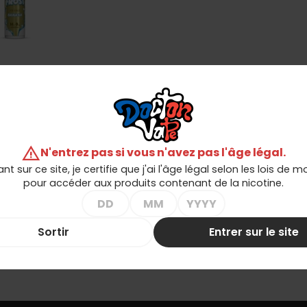
ll Dr.Frost -
nane 14ml
4,90 zł
ter au panier
warning
N'entrez pas si vous n'avez pas l'âge légal.
1-1 de 1 article(s)
ant sur ce site, je certifie que j'ai l'âge légal selon les lois de 
pour accéder aux produits contenant de la nicotine.
Sortir
Entrer sur le site