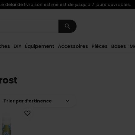
Le délai de livraison estimé est de jusqu’à 7 jours ouvrables.
search
ches
DIY
Équipement
Accessoires
Pièces
Bases
M
Frost
keyboard_arrow_down
Trier par :
Pertinence
favorite_border