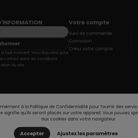
D'INFORMATION
Votre compte
Suivi de commande
Connexion
Créez votre compte
 à tout moment. Vous trouverez pour
de contact dans les conditions
sation du site.
rmément à la Politique de Confidentialité pour fournir des servic
site signifie qu'ils seront placés sur votre appareil. Vous pouvez 
aux cookies dans votre navigateur.
Accepter
Ajustez les paramètres
Copyright © 2026 DoctorVape. All rights reserved