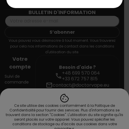
Informations
BULLETIN D'INFORMATION
Vous pouvez vous désinscrire à tout moment. Vous trouverez
pour cela nos informations de contact dans les conditions
d'utilisation du site.
Votre
compte
Besoin d'aide ?
+48 699 570 064
call
Suivi de
+33 672 757 815
commande
mail
contact@doctorvape.eu
cookie
Connexion
Ce site utilise des cookies conformément à la Politique de
Créez votre
Confidentialité pour fournir des services. Plus d'informations se
compte
trouvent dans la section "Cookies". L'utilisation du site signifie qu'ils
seront placés sur votre appareil. Vous pouvez spécifier les
conditions de stockage ou d'accès aux cookies dans votre
navigateur.