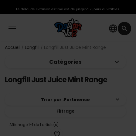
Le délai de livraison estimé est de jusqu’à 7 jours ouvrables.
language
search
Accueil
Longfill
Longfill Just Juice Mint Range
keyboard_arrow_down
Catégories
Longfill Just Juice Mint Range
keyboard_arrow_down
Trier par :
Pertinence
Filtrage
Affichage 1-1 de 1 article(s)
favorite_border