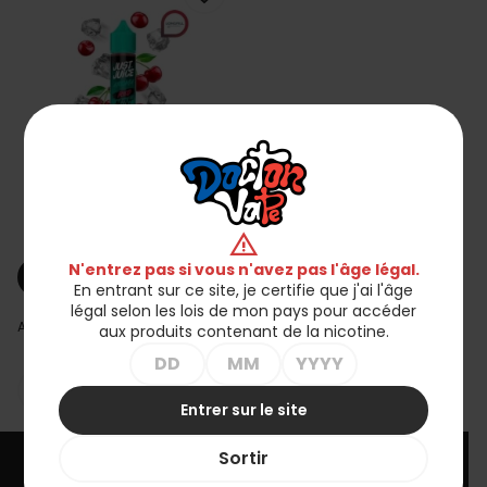
Longfill Just Juice Mint
Range 12/60ml - Red
warning
35,00 zł
N'entrez pas si vous n'avez pas l'âge légal.
shopping_cart
Ajouter au panier
En entrant sur ce site, je certifie que j'ai l'âge
légal selon les lois de mon pays pour accéder
Affichage 1-1 de 1 article(s)
aux produits contenant de la nicotine.

Retour en haut
Entrer sur le site
Sortir