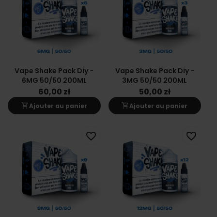
Vape Shake Pack Diy -
Vape Shake Pack Diy -
6MG 50/50 200ML
3MG 50/50 200ML
60,00 zł
50,00 zł
shopping_cart
shopping_cart
Ajouter au panier
Ajouter au panier
favorite_border
favorite_border