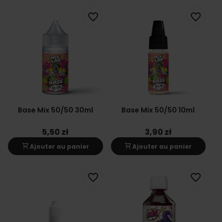
favorite_border
favorite_border
Base Mix 50/50 30ml
Base Mix 50/50 10ml
5,50 zł
3,90 zł
shopping_cart
shopping_cart
Ajouter au panier
Ajouter au panier
favorite_border
favorite_border