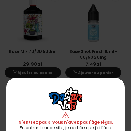
Base Mix 70/30 500ml
Base Shot Fresh 10ml -
50/50 20mg
29,90 zł
7,49 zł
shopping_cart
shopping_cart
Ajouter au panier
Ajouter au panier
favorite_border
favorite_border
warning
N'entrez pas si vous n'avez pas l'âge légal.
En entrant sur ce site, je certifie que j'ai l'âge