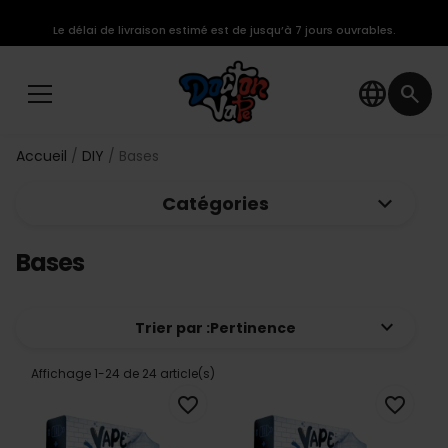
Le délai de livraison estimé est de jusqu’à 7 jours ouvrables.
language
search
Accueil
DIY
Bases
keyboard_arrow_down
Catégories
Bases
keyboard_arrow_down
Trier par :
Pertinence
Affichage 1-24 de 24 article(s)
favorite_border
favorite_border