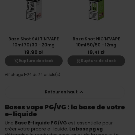
Baza Shot SALT'N'VAPE
Baza Shot NIC'N'VAPE
10ml 70/30 - 20mg
10ml 50/50 - 12mg
19,90 zł
19,41 zł
shopping_cart_off
shopping_cart_off
Rupture de stock
Rupture de stock
Affichage 1-24 de 24 article(s)

Retour en haut
Bases vape PG/VG : la base de votre
e-liquide
Une
Base E-liquide PG/VG
est essentielle pour
créer votre propre e-liquide.
La base pg vg
détermine le rendu des saveurs et de la vapeur. Le