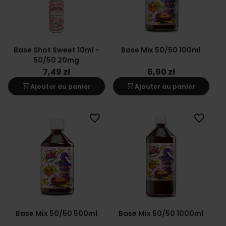
Base Shot Sweet 10ml -
Base Mix 50/50 100ml
50/50 20mg
7,49 zł
6,90 zł
shopping_cart
shopping_cart
Ajouter au panier
Ajouter au panier
favorite_border
favorite_border
Base Mix 50/50 500ml
Base Mix 50/50 1000ml