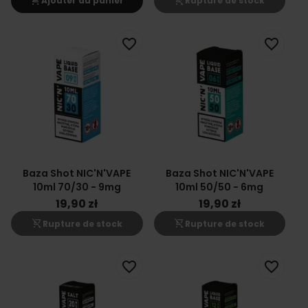
shopping_cart
shopping_cart_off
Ajouter au panier
Rupture de stock
favorite_border
favorite_border
Baza Shot NIC'N'VAPE
Baza Shot NIC'N'VAPE
10ml 70/30 - 9mg
10ml 50/50 - 6mg
19,90 zł
19,90 zł
shopping_cart_off
shopping_cart_off
Rupture de stock
Rupture de stock
favorite_border
favorite_border