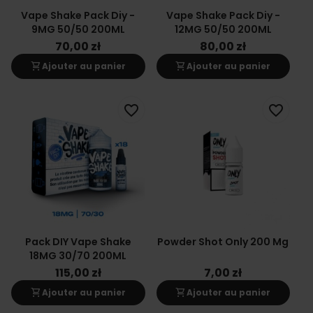
Vape Shake Pack Diy -
Vape Shake Pack Diy -
9MG 50/50 200ML
12MG 50/50 200ML
70,00 zł
80,00 zł
shopping_cart
shopping_cart
Ajouter au panier
Ajouter au panier
favorite_border
favorite_border
Pack DIY Vape Shake
Powder Shot Only 200 Mg
18MG 30/70 200ML
115,00 zł
7,00 zł
shopping_cart
shopping_cart
Ajouter au panier
Ajouter au panier