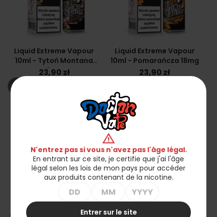
Liquid Extreme Vapour
Liquid Extreme Vapour
10ml - Tytoń Montana
10ml - Pomarańcza 18mg
6mg
23,90 zł
23,90 zł
shopping_cart_off
shopping_cart_off
Rupture de stock
Rupture de stock
favorite_border
favorite_border
warning
N'entrez pas si vous n'avez pas l'âge légal.
En entrant sur ce site, je certifie que j'ai l'âge
légal selon les lois de mon pays pour accéder
aux produits contenant de la nicotine.
Liquid Extreme Vapour
Liquid Extreme Vapour
Entrer sur le site