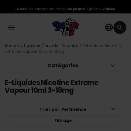
Le délai de livraison estimé est de jusqu’à 7 jours ouvrables.
language
search
Accueil
Liquides
Liquides Nicotine
E-Liquides Nicotine
Extreme Vapour 10ml 3-18mg
keyboard_arrow_down
Catégories
E-Liquides Nicotine Extreme
Vapour 10ml 3-18mg
keyboard_arrow_down
Trier par :
Pertinence
Filtrage