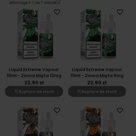
Affichage 1-7 de 7 article(s)
favorite_border
favorite_border
Liquid Extreme Vapour
Liquid Extreme Vapour
10ml - Zimna Mięta 12mg
10ml - Zimna Mięta 6mg
22,90 zł
22,90 zł
shopping_cart_off
shopping_cart_off
Rupture de stock
Rupture de stock
favorite_border
favorite_border