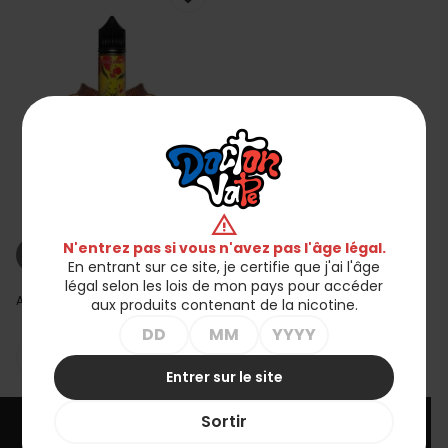
Premix White Rabbit
50/60ml - Serpent Fruit
warning
39,90 zł
N'entrez pas si vous n'avez pas l'âge légal.
shopping_cart_off
Rupture de stock
En entrant sur ce site, je certifie que j'ai l'âge
légal selon les lois de mon pays pour accéder
Affichage 1-1 de 1 article(s)
aux produits contenant de la nicotine.

Retour en haut
Entrer sur le site
Sortir