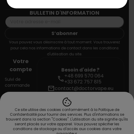
Informations
BULLETIN D'INFORMATION
Vous pouvez vous désinscrire à tout moment. Vous trouverez
pour cela nos informations de contact dans les conditions
d'utilisation du site.
Votre
compte
Besoin d'aide ?
+48 699 570 064
call
Suivi de
+33 672 757 815
commande
mail
contact@doctorvape.eu
cookie
Connexion
Ce site utilise des cookies conformément à la Politique de
Créez votre
Confidentialité pour fournir des services. Plus d'informations se
compte
trouvent dans la section "Cookies". L'utilisation du site signifie qu'ils
seront placés sur votre appareil. Vous pouvez spécifier les
conditions de stockage ou d'accès aux cookies dans votre
navigateur.