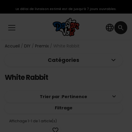
Le délai de livraison estimé est de jusqu’à 7 jours ouvrables.
language
search
Accueil
DIY
Premix
White Rabbit
keyboard_arrow_down
Catégories
White Rabbit
keyboard_arrow_down
Trier par :
Pertinence
Filtrage
Affichage 1-1 de 1 article(s)
favorite_border