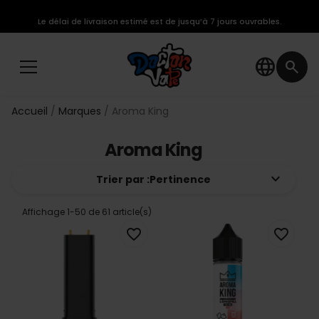
Le délai de livraison estimé est de jusqu’à 7 jours ouvrables.
language
search
Accueil
Marques
Aroma King
Aroma King
keyboard_arrow_down
Trier par :
Pertinence
Affichage 1-50 de 61 article(s)
favorite_border
favorite_border