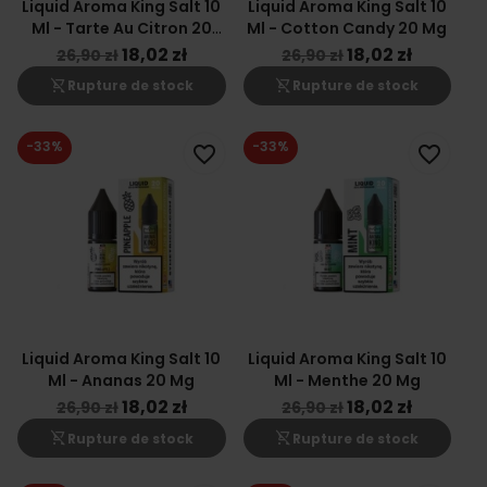
Liquid Aroma King Salt 10
Liquid Aroma King Salt 10
Ml - Tarte Au Citron 20
Ml - Cotton Candy 20 Mg
Mg
18,02 zł
18,02 zł
26,90 zł
26,90 zł
shopping_cart_off
shopping_cart_off
Rupture de stock
Rupture de stock
-33%
-33%
favorite_border
favorite_border
Liquid Aroma King Salt 10
Liquid Aroma King Salt 10
Ml - Ananas 20 Mg
Ml - Menthe 20 Mg
18,02 zł
18,02 zł
26,90 zł
26,90 zł
shopping_cart_off
shopping_cart_off
Rupture de stock
Rupture de stock