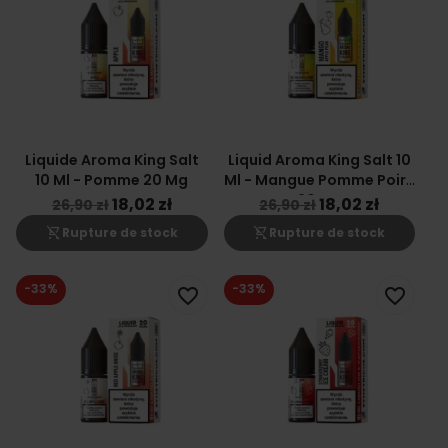
Liquide Aroma King Salt
Liquid Aroma King Salt 10
10 Ml - Pomme 20 Mg
Ml - Mangue Pomme Poire
20 Mg
18,02 zł
18,02 zł
26,90 zł
26,90 zł
shopping_cart_off
shopping_cart_off
Rupture de stock
Rupture de stock
-33%
-33%
favorite_border
favorite_border