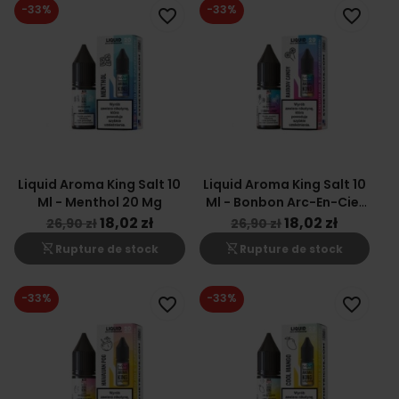
-33%
-33%
favorite_border
favorite_border
Liquid Aroma King Salt 10
Liquid Aroma King Salt 10
Ml - Menthol 20 Mg
Ml - Bonbon Arc-En-Ciel
20 Mg
18,02 zł
18,02 zł
26,90 zł
26,90 zł
shopping_cart_off
shopping_cart_off
Rupture de stock
Rupture de stock
-33%
-33%
favorite_border
favorite_border