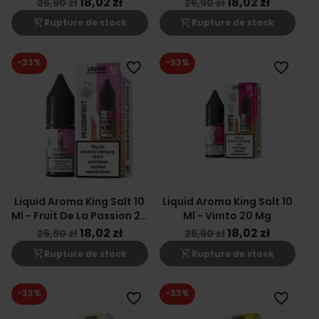
18,02 zł
18,02 zł
26,90 zł
26,90 zł
shopping_cart_off
shopping_cart_off
Rupture de stock
Rupture de stock
-33%
-33%
favorite_border
favorite_border
Liquid Aroma King Salt 10
Liquid Aroma King Salt 10
Ml - Fruit De La Passion 20
Ml - Vimto 20 Mg
Mg
18,02 zł
18,02 zł
26,90 zł
26,90 zł
shopping_cart_off
shopping_cart_off
Rupture de stock
Rupture de stock
-33%
-33%
favorite_border
favorite_border