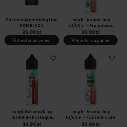
Batterie Aroma King Lion
Longfill Aroma King
POD BLACK
10/60ml - Framboise
Glacée
26,00 zł
30,90 zł
shopping_cart
shopping_cart
Ajouter au panier
Ajouter au panier
favorite_border
favorite_border
Longfill Aroma King
Longfill Aroma King
10/60ml - Pastèque
10/60ml - Fraise Glacée
Glacée
30,90 zł
30,90 zł