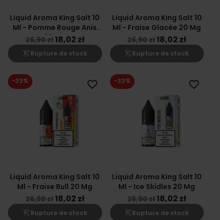
Liquid Aroma King Salt 10
Liquid Aroma King Salt 10
Ml - Pomme Rouge Anis
Ml - Fraise Glacée 20 Mg
20 Mg
18,02 zł
18,02 zł
26,90 zł
26,90 zł
shopping_cart_off
shopping_cart_off
Rupture de stock
Rupture de stock
-33%
-33%
favorite_border
favorite_border
Liquid Aroma King Salt 10
Liquid Aroma King Salt 10
Ml - Fraise Bull 20 Mg
Ml - Ice Skidles 20 Mg
18,02 zł
18,02 zł
26,90 zł
26,90 zł
shopping_cart_off
shopping_cart_off
Rupture de stock
Rupture de stock