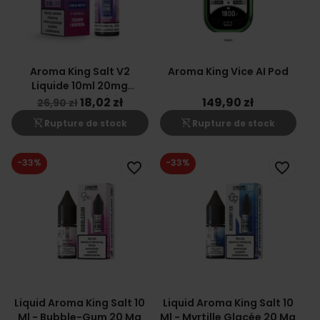
Aroma King Salt V2
Aroma King Vice AI Pod
Liquide 10ml 20mg
Cranberry Raisin
18,02 zł
149,90 zł
26,90 zł
shopping_cart_off
shopping_cart_off
Rupture de stock
Rupture de stock
-33%
-33%
favorite_border
favorite_border
Liquid Aroma King Salt 10
Liquid Aroma King Salt 10
Ml - Bubble-Gum 20 Mg
Ml - Myrtille Glacée 20 Mg