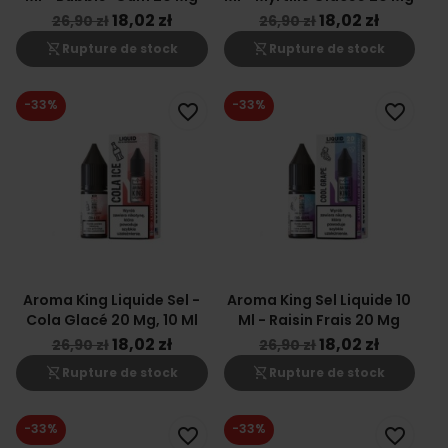
18,02 zł
18,02 zł
26,90 zł
26,90 zł
shopping_cart_off
shopping_cart_off
Rupture de stock
Rupture de stock
-33%
-33%
favorite_border
favorite_border
Aroma King Liquide Sel -
Aroma King Sel Liquide 10
Cola Glacé 20 Mg, 10 Ml
Ml - Raisin Frais 20 Mg
18,02 zł
18,02 zł
26,90 zł
26,90 zł
shopping_cart_off
shopping_cart_off
Rupture de stock
Rupture de stock
-33%
-33%
favorite_border
favorite_border