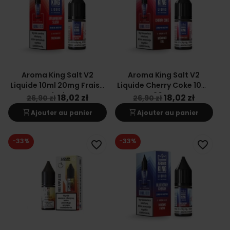
Aroma King Salt V2
Aroma King Salt V2
Liquide 10ml 20mg Fraise
Liquide Cherry Coke 10ml
Slush
20mg
18,02 zł
18,02 zł
26,90 zł
26,90 zł
shopping_cart
shopping_cart
Ajouter au panier
Ajouter au panier
-33%
-33%
favorite_border
favorite_border