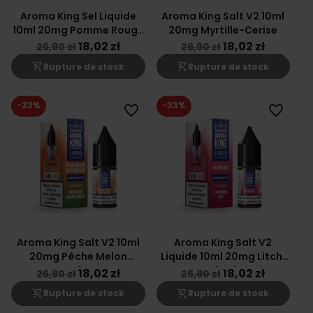
Aroma King Sel Liquide
Aroma King Salt V2 10ml
10ml 20mg Pomme Rouge
20mg Myrtille-Cerise
Glacée
18,02 zł
18,02 zł
26,90 zł
26,90 zł
shopping_cart_off
shopping_cart_off
Rupture de stock
Rupture de stock
-33%
-33%
favorite_border
favorite_border
Aroma King Salt V2 10ml
Aroma King Salt V2
20mg Pêche Melon
Liquide 10ml 20mg Litchi
Pastèque
Glacé
18,02 zł
18,02 zł
26,90 zł
26,90 zł
shopping_cart_off
shopping_cart_off
Rupture de stock
Rupture de stock