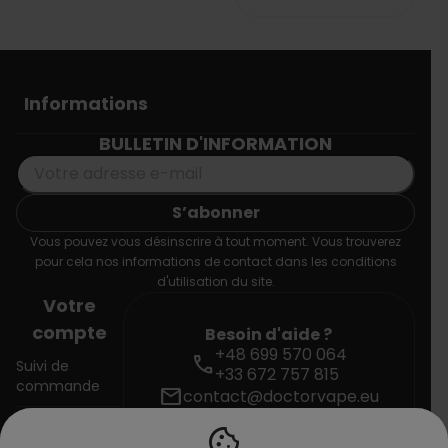
Informations
BULLETIN D'INFORMATION
Vous pouvez vous désinscrire à tout moment. Vous trouverez
pour cela nos informations de contact dans les conditions
d'utilisation du site.
Votre
compte
Besoin d'aide ?
+48 699 570 064
call
Suivi de
+33 672 757 815
commande
mail
contact@doctorvape.eu
cookie
Connexion