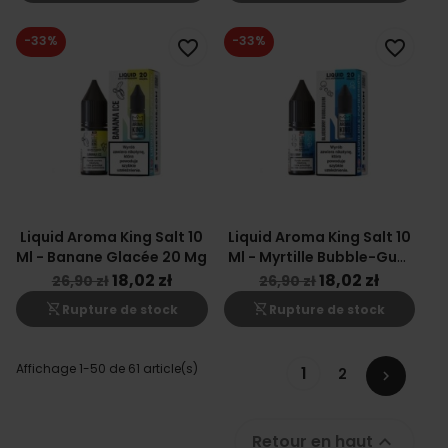
-33%
-33%
favorite_border
favorite_border
Liquid Aroma King Salt 10
Liquid Aroma King Salt 10
Ml - Banane Glacée 20 Mg
Ml - Myrtille Bubble-Gum
20 Mg
18,02 zł
18,02 zł
26,90 zł
26,90 zł
shopping_cart_off
shopping_cart_off
Rupture de stock
Rupture de stock
Affichage 1-50 de 61 article(s)
1
2

Retour en haut
