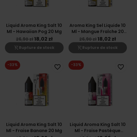
Liquid Aroma King Salt 10
Aroma King Sel Liquide 10
Ml - Hawaiian Pog 20 Mg
Ml - Mangue Fraîche 20
Mg
18,02 zł
18,02 zł
26,90 zł
26,90 zł
shopping_cart_off
shopping_cart_off
Rupture de stock
Rupture de stock
-33%
-33%
favorite_border
favorite_border
Liquid Aroma King Salt 10
Liquid Aroma King Salt 10
Ml - Fraise Banane 20 Mg
Ml - Fraise Pastèque
Bubble-Gum 20 Mg