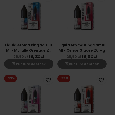
Liquid Aroma King Salt 10
Liquid Aroma King Salt 10
Ml - Myrtille Grenade 20
Ml - Cerise Glacée 20 Mg
Mg
18,02 zł
18,02 zł
26,90 zł
26,90 zł
shopping_cart_off
shopping_cart_off
Rupture de stock
Rupture de stock
-33%
-33%
favorite_border
favorite_border