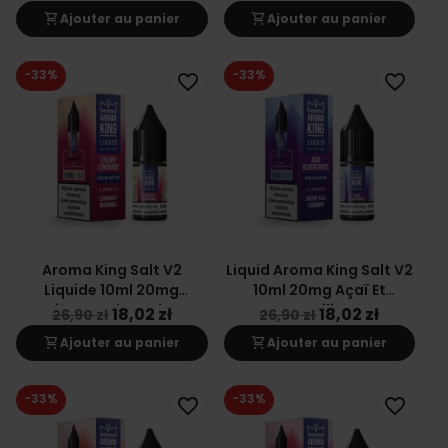
shopping_cart
shopping_cart
Ajouter au panier
Ajouter au panier
-33%
-33%
favorite_border
favorite_border
Aroma King Salt V2
Liquid Aroma King Salt V2
Liquide 10ml 20mg
10ml 20mg Açaï Et
Citronnade Cerise
Myrtilles
18,02 zł
18,02 zł
26,90 zł
26,90 zł
shopping_cart
shopping_cart
Ajouter au panier
Ajouter au panier
-33%
-33%
favorite_border
favorite_border