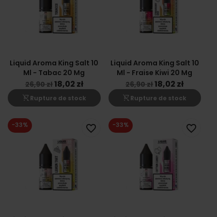
Liquid Aroma King Salt 10
Liquid Aroma King Salt 10
Ml - Tabac 20 Mg
Ml - Fraise Kiwi 20 Mg
18,02 zł
18,02 zł
26,90 zł
26,90 zł
shopping_cart_off
shopping_cart_off
Rupture de stock
Rupture de stock
-33%
-33%
favorite_border
favorite_border