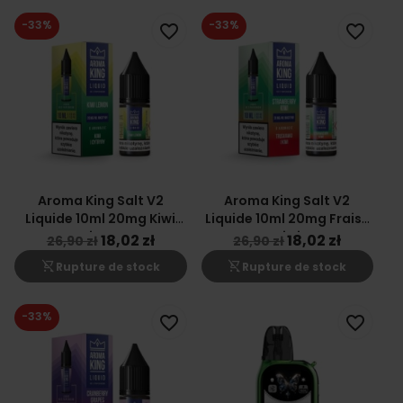
-33%
-33%
favorite_border
favorite_border
Aroma King Salt V2
Aroma King Salt V2
Liquide 10ml 20mg Kiwi
Liquide 10ml 20mg Fraise
Citron
Kiwi
18,02 zł
18,02 zł
26,90 zł
26,90 zł
shopping_cart_off
shopping_cart_off
Rupture de stock
Rupture de stock
-33%
favorite_border
favorite_border