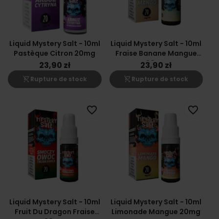
Liquid Mystery Salt - 10ml
Liquid Mystery Salt - 10ml
Pastèque Citron 20mg
Fraise Banane Mangue
20mg
23,90 zł
23,90 zł
shopping_cart_off
shopping_cart_off
Rupture de stock
Rupture de stock
favorite_border
favorite_border
Liquid Mystery Salt - 10ml
Liquid Mystery Salt - 10ml
Fruit Du Dragon Fraise
Limonade Mangue 20mg