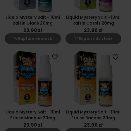
Liquid Mystery Salt - 10ml
Liquid Mystery Salt - 10ml
Raisin Glacé 20mg
Raisin Cassis 20mg
23,90 zł
23,90 zł
shopping_cart_off
shopping_cart_off
Rupture de stock
Rupture de stock
favorite_border
favorite_border
Liquid Mystery Salt - 10ml
Liquid Mystery Salt - 10ml
Fraise Mangue 20mg
Fraise Banane 20mg
23,90 zł
23,90 zł