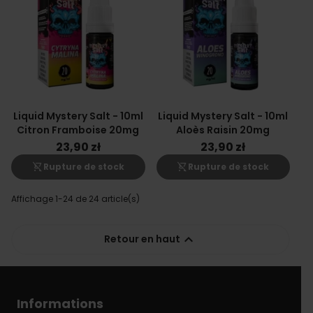
Liquid Mystery Salt - 10ml
Liquid Mystery Salt - 10ml
Citron Framboise 20mg
Aloès Raisin 20mg
23,90 zł
23,90 zł
shopping_cart_off
shopping_cart_off
Rupture de stock
Rupture de stock
Affichage 1-24 de 24 article(s)

Retour en haut
Informations