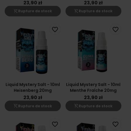
20mg
23,90 zł
23,90 zł
shopping_cart_off
shopping_cart_off
Rupture de stock
Rupture de stock
favorite_border
favorite_border
Liquid Mystery Salt - 10ml
Liquid Mystery Salt - 10ml
Heisenberg 20mg
Menthe Fraîche 20mg
23,90 zł
23,90 zł
shopping_cart_off
shopping_cart_off
Rupture de stock
Rupture de stock
favorite_border
favorite_border