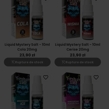
Liquid Mystery Salt - 10ml
Liquid Mystery Salt - 10ml
Cola 20mg
Cerise 20mg
23,90 zł
23,90 zł
shopping_cart_off
shopping_cart_off
Rupture de stock
Rupture de stock
favorite_border
favorite_border