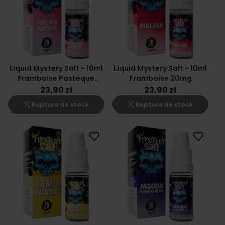
Liquid Mystery Salt - 10ml
Liquid Mystery Salt - 10ml
Framboise Pastèque
Framboise 20mg
20mg
23,90 zł
23,90 zł
shopping_cart_off
shopping_cart_off
Rupture de stock
Rupture de stock
favorite_border
favorite_border