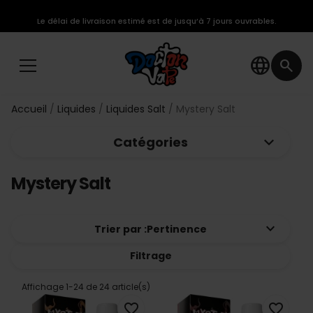
Le délai de livraison estimé est de jusqu’à 7 jours ouvrables.
language
search
Accueil
Liquides
Liquides Salt
Mystery Salt
keyboard_arrow_down
Catégories
Mystery Salt
keyboard_arrow_down
Trier par :
Pertinence
Filtrage
Affichage 1-24 de 24 article(s)
favorite_border
favorite_border