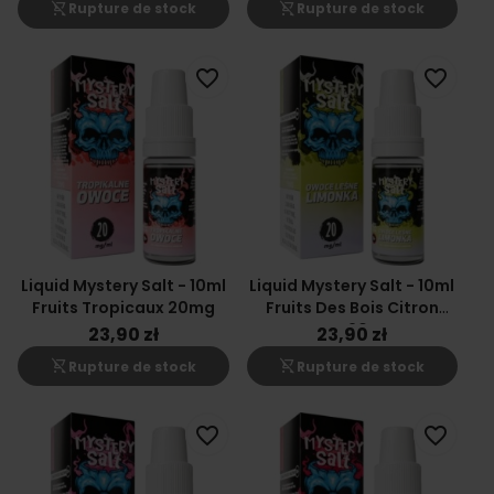
shopping_cart_off
shopping_cart_off
Rupture de stock
Rupture de stock
favorite_border
favorite_border
Liquid Mystery Salt - 10ml
Liquid Mystery Salt - 10ml
Fruits Tropicaux 20mg
Fruits Des Bois Citron
Vert 20mg
23,90 zł
23,90 zł
shopping_cart_off
shopping_cart_off
Rupture de stock
Rupture de stock
favorite_border
favorite_border