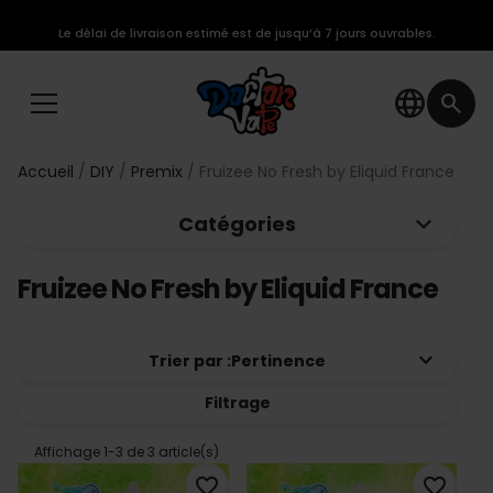
Le délai de livraison estimé est de jusqu’à 7 jours ouvrables.
language
search
Accueil
DIY
Premix
Fruizee No Fresh by Eliquid France
keyboard_arrow_down
Catégories
Fruizee No Fresh by Eliquid France
keyboard_arrow_down
Trier par :
Pertinence
Filtrage
Affichage 1-3 de 3 article(s)
favorite_border
favorite_border