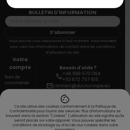
Informations
BULLETIN D'INFORMATION
Vous pouvez vous désinscrire à tout moment. Vous trouverez
pour cela nos informations de contact dans les conditions
d'utilisation du site.
Votre
compte
Besoin d'aide ?
+48 699 570 064
call
Suivi de
+33 672 757 815
commande
mail
contact@doctorvape.eu
cookie
Connexion
Ce site utilise des cookies conformément à la Politique de
Créez votre
Confidentialité pour fournir des services. Plus d'informations se
compte
trouvent dans la section "Cookies". L'utilisation du site signifie qu'ils
seront placés sur votre appareil. Vous pouvez spécifier les
conditions de stockage ou d'accès aux cookies dans votre
navigateur.