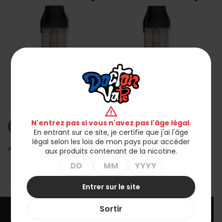
Cartouche Nevox Feelin
Cartouche Nevox Feelin
A1/AX - 1.2
A1/AX - 0.8
warning
16,00 zł
16,00 zł
N'entrez pas si vous n'avez pas l'âge légal.
shopping_cart_off
shopping_cart_off
Rupture de stock
Rupture de stock
En entrant sur ce site, je certifie que j'ai l'âge
légal selon les lois de mon pays pour accéder
Affichage 1-2 de 2 article(s)
aux produits contenant de la nicotine.

Retour en haut
Entrer sur le site
Sortir