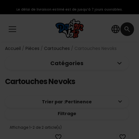
Le délai de livraison estimé est de jusqu’à 7 jours ouvrables.
language
search
Accueil
Pièces
Cartouches
Cartouches Nevoks
keyboard_arrow_down
Catégories
Cartouches Nevoks
keyboard_arrow_down
Trier par :
Pertinence
Filtrage
Affichage 1-2 de 2 article(s)
favorite_border
favorite_border