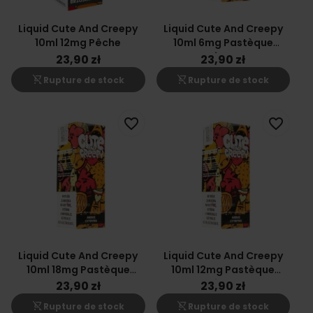
Liquid Cute And Creepy
Liquid Cute And Creepy
10ml 12mg Pêche
10ml 6mg Pastèque
Citron
23,90 zł
23,90 zł
shopping_cart_off
shopping_cart_off
Rupture de stock
Rupture de stock
favorite_border
favorite_border
Liquid Cute And Creepy
Liquid Cute And Creepy
10ml 18mg Pastèque
10ml 12mg Pastèque
Citron
Citron
23,90 zł
23,90 zł
shopping_cart_off
shopping_cart_off
Rupture de stock
Rupture de stock