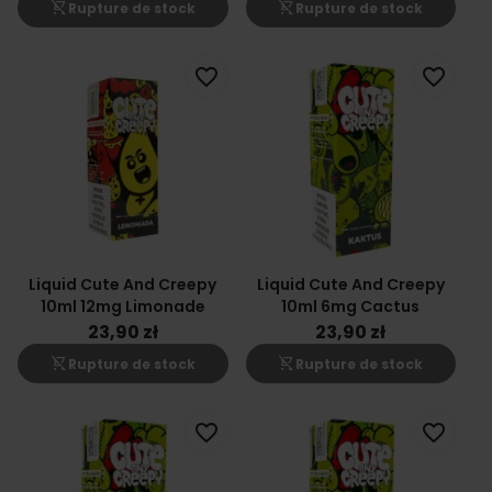
shopping_cart_off
shopping_cart_off
Rupture de stock
Rupture de stock
favorite_border
favorite_border
Liquid Cute And Creepy
Liquid Cute And Creepy
10ml 12mg Limonade
10ml 6mg Cactus
23,90 zł
23,90 zł
shopping_cart_off
shopping_cart_off
Rupture de stock
Rupture de stock
favorite_border
favorite_border