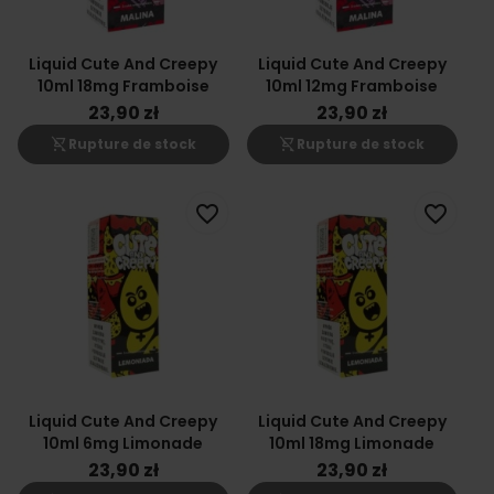
Liquid Cute And Creepy
Liquid Cute And Creepy
10ml 18mg Framboise
10ml 12mg Framboise
23,90 zł
23,90 zł
shopping_cart_off
shopping_cart_off
Rupture de stock
Rupture de stock
favorite_border
favorite_border
Liquid Cute And Creepy
Liquid Cute And Creepy
10ml 6mg Limonade
10ml 18mg Limonade
23,90 zł
23,90 zł