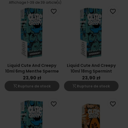
Affichage 1-39 de 39 article(s)
favorite_border
favorite_border
Liquid Cute And Creepy
Liquid Cute And Creepy
10ml 6mg Menthe Sperme
10ml 18mg Spermint
23,90 zł
23,90 zł
shopping_cart_off
shopping_cart_off
Rupture de stock
Rupture de stock
favorite_border
favorite_border