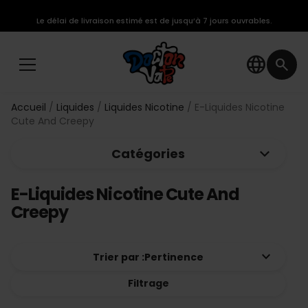
Le délai de livraison estimé est de jusqu’à 7 jours ouvrables.
language
search
Accueil
Liquides
Liquides Nicotine
E-Liquides Nicotine
Cute And Creepy
keyboard_arrow_down
Catégories
E-Liquides Nicotine Cute And
Creepy
keyboard_arrow_down
Trier par :
Pertinence
Filtrage