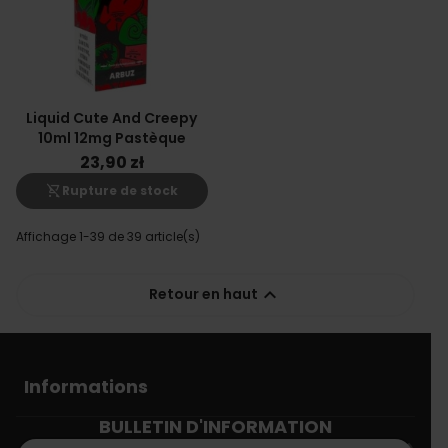
Liquid Cute And Creepy
10ml 12mg Pastèque
23,90 zł
shopping_cart_off
Rupture de stock
Affichage 1-39 de 39 article(s)

Retour en haut
Informations
BULLETIN D'INFORMATION