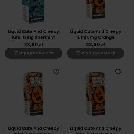
Liquid Cute And Creepy
Liquid Cute And Creepy
10ml 12mg Spermint
10ml 6mg Orange
23,90 zł
23,90 zł
shopping_cart_off
shopping_cart_off
Rupture de stock
Rupture de stock
favorite_border
favorite_border
Liquid Cute And Creepy
Liquid Cute And Creepy