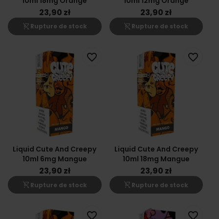
10ml 18mg Orange
10ml 12mg Orange
23,90 zł
23,90 zł
shopping_cart_off
shopping_cart_off
Rupture de stock
Rupture de stock
favorite_border
favorite_border
Liquid Cute And Creepy
Liquid Cute And Creepy
10ml 6mg Mangue
10ml 18mg Mangue
23,90 zł
23,90 zł
shopping_cart_off
shopping_cart_off
Rupture de stock
Rupture de stock
favorite_border
favorite_border