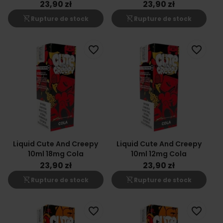
23,90 zł
23,90 zł
shopping_cart_off
shopping_cart_off
Rupture de stock
Rupture de stock
favorite_border
favorite_border
Liquid Cute And Creepy
Liquid Cute And Creepy
10ml 18mg Cola
10ml 12mg Cola
23,90 zł
23,90 zł
shopping_cart_off
shopping_cart_off
Rupture de stock
Rupture de stock
favorite_border
favorite_border