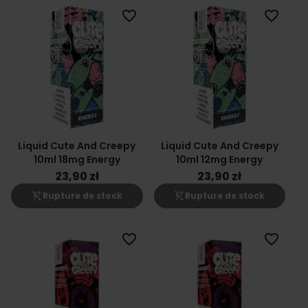
favorite_border
favorite_border
Liquid Cute And Creepy
Liquid Cute And Creepy
10ml 18mg Energy
10ml 12mg Energy
23,90 zł
23,90 zł
shopping_cart_off
shopping_cart_off
Rupture de stock
Rupture de stock
favorite_border
favorite_border