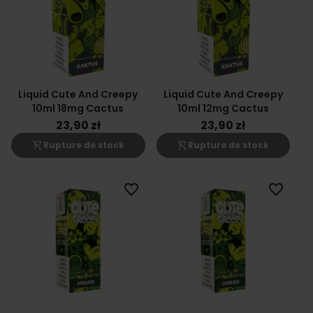
Liquid Cute And Creepy
Liquid Cute And Creepy
10ml 18mg Cactus
10ml 12mg Cactus
23,90 zł
23,90 zł
shopping_cart_off
shopping_cart_off
Rupture de stock
Rupture de stock
favorite_border
favorite_border