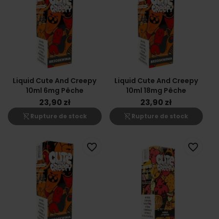
Liquid Cute And Creepy
Liquid Cute And Creepy
10ml 6mg Pêche
10ml 18mg Pêche
23,90 zł
23,90 zł
shopping_cart_off
shopping_cart_off
Rupture de stock
Rupture de stock
favorite_border
favorite_border