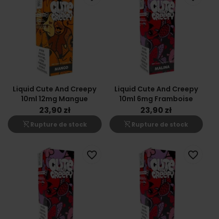
Liquid Cute And Creepy
Liquid Cute And Creepy
10ml 12mg Mangue
10ml 6mg Framboise
23,90 zł
23,90 zł
shopping_cart_off
shopping_cart_off
Rupture de stock
Rupture de stock
favorite_border
favorite_border