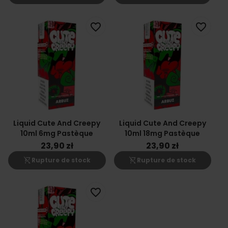
favorite_border
favorite_border
Liquid Cute And Creepy
Liquid Cute And Creepy
10ml 6mg Pastèque
10ml 18mg Pastèque
23,90 zł
23,90 zł
shopping_cart_off
shopping_cart_off
Rupture de stock
Rupture de stock
favorite_border