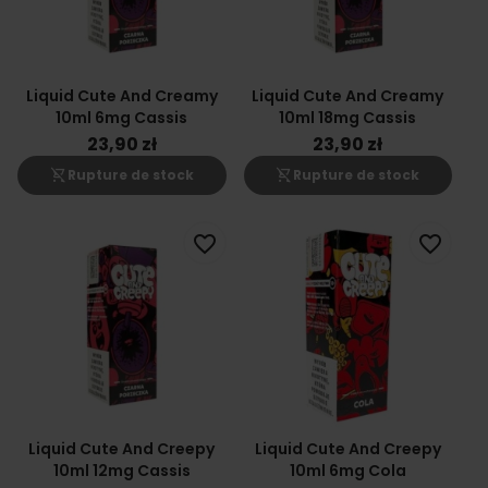
Liquid Cute And Creamy
Liquid Cute And Creamy
10ml 6mg Cassis
10ml 18mg Cassis
23,90 zł
23,90 zł
shopping_cart_off
shopping_cart_off
Rupture de stock
Rupture de stock
favorite_border
favorite_border
Liquid Cute And Creepy
Liquid Cute And Creepy
10ml 12mg Cassis
10ml 6mg Cola