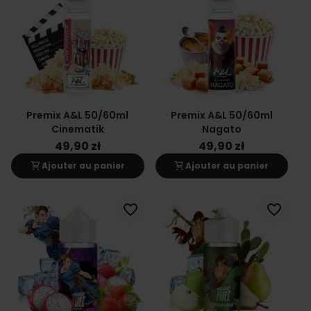
Premix A&L 50/60ml
Premix A&L 50/60ml
Cinematik
Nagato
49,90 zł
49,90 zł
shopping_cart
shopping_cart
Ajouter au panier
Ajouter au panier
favorite_border
favorite_border