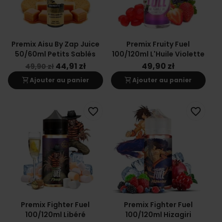
Premix Aisu By Zap Juice
Premix Fruity Fuel
50/60ml Petits Sablés
100/120ml L'Huile Violette
44,91 zł
49,90 zł
49,90 zł
shopping_cart
shopping_cart
Ajouter au panier
Ajouter au panier
favorite_border
favorite_border
Premix Fighter Fuel
Premix Fighter Fuel
100/120ml Libéré
100/120ml Hizagiri