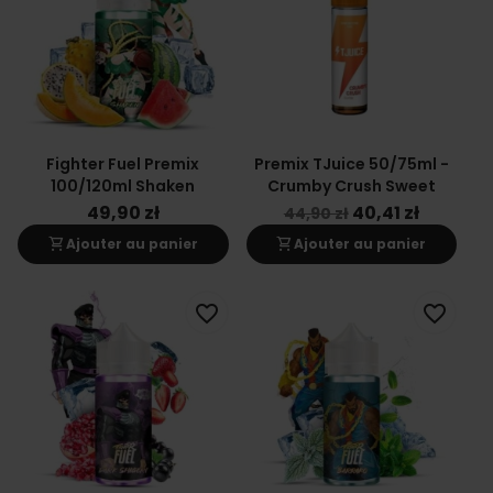
Fighter Fuel Premix
Premix TJuice 50/75ml -
100/120ml Shaken
Crumby Crush Sweet
49,90 zł
40,41 zł
44,90 zł
shopping_cart
shopping_cart
Ajouter au panier
Ajouter au panier
favorite_border
favorite_border