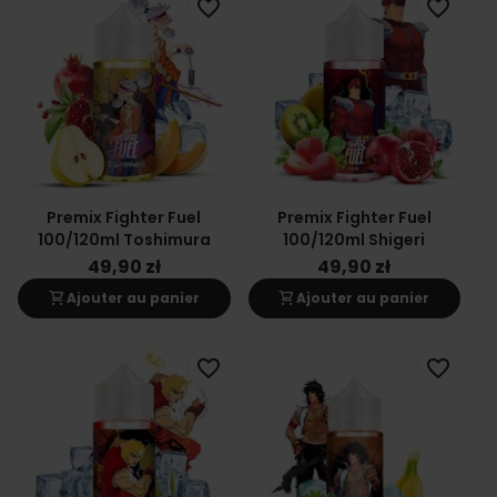
favorite_border
favorite_border
Premix Fighter Fuel
Premix Fighter Fuel
100/120ml Toshimura
100/120ml Shigeri
49,90 zł
49,90 zł
shopping_cart
shopping_cart
Ajouter au panier
Ajouter au panier
favorite_border
favorite_border