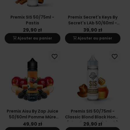
Premix SIS 50/75ml -
Premix Secret's Keys By
Pastis
Secret's LAb 50/60ml -
White Key
29,90 zł
39,90 zł
shopping_cart
shopping_cart
Ajouter au panier
Ajouter au panier
favorite_border
favorite_border
Premix Aisu By Zap Juice
Premix SIS 50/75ml -
50/60ml Pomme Mûre
Classic Blond Black Honey
Gourmande
(Classic Blond Miel Noir)
49,90 zł
29,90 zł