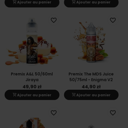
shopping_cart
shopping_cart
Ajouter au panier
Ajouter au panier
favorite_border
favorite_border
Premix A&L 50/60ml
Premix The MDS Juice
Jiraya
50/75ml - Enigma V2
49,90 zł
44,90 zł
shopping_cart
shopping_cart
Ajouter au panier
Ajouter au panier
favorite_border
favorite_border