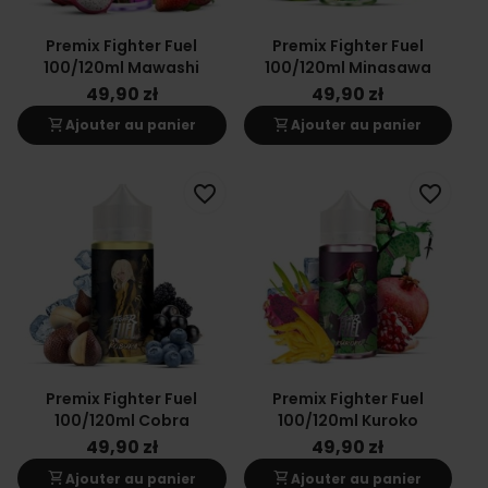
Premix Fighter Fuel
Premix Fighter Fuel
100/120ml Mawashi
100/120ml Minasawa
49,90 zł
49,90 zł
shopping_cart
shopping_cart
Ajouter au panier
Ajouter au panier
favorite_border
favorite_border
Premix Fighter Fuel
Premix Fighter Fuel
100/120ml Cobra
100/120ml Kuroko
49,90 zł
49,90 zł
shopping_cart
shopping_cart
Ajouter au panier
Ajouter au panier