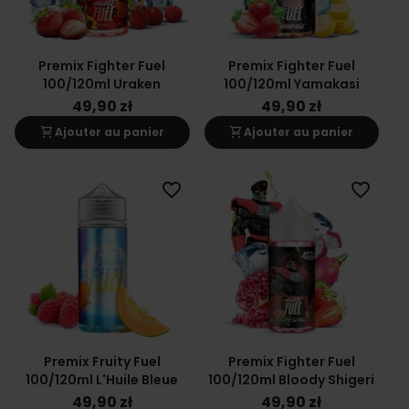
Premix Fighter Fuel
Premix Fighter Fuel
100/120ml Uraken
100/120ml Yamakasi
49,90 zł
49,90 zł
shopping_cart
shopping_cart
Ajouter au panier
Ajouter au panier
favorite_border
favorite_border
Premix Fruity Fuel
Premix Fighter Fuel
100/120ml L'Huile Bleue
100/120ml Bloody Shigeri
49,90 zł
49,90 zł