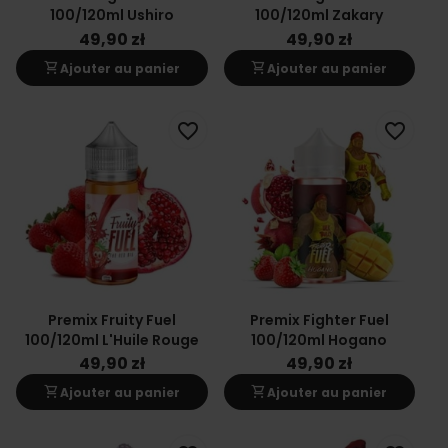
100/120ml Ushiro
100/120ml Zakary
49,90 zł
49,90 zł
shopping_cart
shopping_cart
Ajouter au panier
Ajouter au panier
favorite_border
favorite_border
Premix Fruity Fuel
Premix Fighter Fuel
100/120ml L'Huile Rouge
100/120ml Hogano
49,90 zł
49,90 zł
shopping_cart
shopping_cart
Ajouter au panier
Ajouter au panier