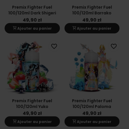
Premix Fighter Fuel
Premix Fighter Fuel
100/120ml Dark Shigeri
100/120ml Barrako
49,90 zł
49,90 zł
shopping_cart
shopping_cart
Ajouter au panier
Ajouter au panier
favorite_border
favorite_border
Premix Fighter Fuel
Premix Fighter Fuel
100/120ml Yuko
100/120ml Paloma
49,90 zł
49,90 zł
shopping_cart
shopping_cart
Ajouter au panier
Ajouter au panier