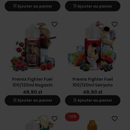
shopping_cart
shopping_cart
Ajouter au panier
Ajouter au panier
favorite_border
favorite_border
Premix Fighter Fuel
Premix Fighter Fuel
100/120ml Nagashi
100/120ml Seiryuto
49,90 zł
49,90 zł
shopping_cart
shopping_cart
Ajouter au panier
Ajouter au panier
-10%
favorite_border
favorite_border