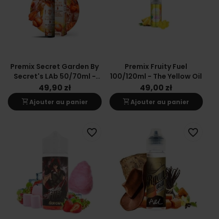
Premix Secret Garden By
Premix Fruity Fuel
Secret's LAb 50/70ml -
100/120ml - The Yellow Oil
The Panther
49,90 zł
49,00 zł
shopping_cart
shopping_cart
Ajouter au panier
Ajouter au panier
favorite_border
favorite_border