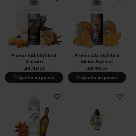
Premix A&L 50/60ml
Premix A&L 50/60ml
Alucard
Melon Explosif
49,90 zł
49,90 zł
shopping_cart
shopping_cart
Ajouter au panier
Ajouter au panier
favorite_border
favorite_border