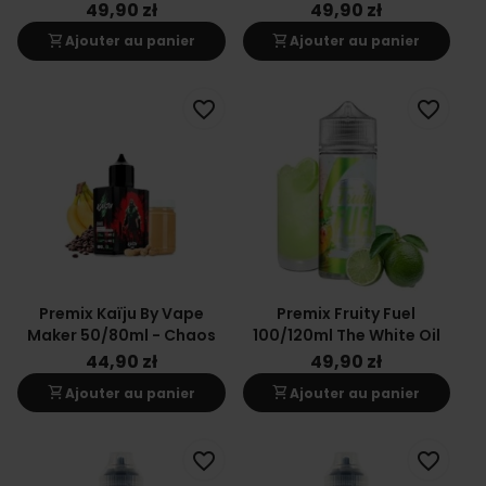
49,90 zł
49,90 zł
shopping_cart
shopping_cart
Ajouter au panier
Ajouter au panier
favorite_border
favorite_border
Premix Kaïju By Vape
Premix Fruity Fuel
Maker 50/80ml - Chaos
100/120ml The White Oil
44,90 zł
49,90 zł
shopping_cart
shopping_cart
Ajouter au panier
Ajouter au panier
favorite_border
favorite_border