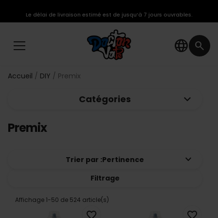
Le délai de livraison estimé est de jusqu’à 7 jours ouvrables.
language
search
Accueil
DIY
Premix
keyboard_arrow_down
Catégories
Premix
keyboard_arrow_down
Trier par :
Pertinence
Filtrage
Affichage 1-50 de 524 article(s)
favorite_border
favorite_border