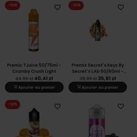
-10%
-10%
favorite_border
favorite_border
Premix TJuice 50/75ml -
Premix Secret's Keys By
Crumby Crush Light
Secret's LAb 50/60ml -
Black Key
40,41 zł
35,91 zł
44,90 zł
39,90 zł
shopping_cart
shopping_cart
Ajouter au panier
Ajouter au panier
-10%
favorite_border
favorite_border