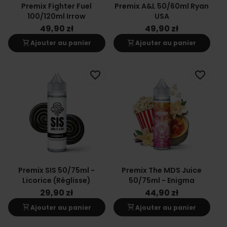
Premix Fighter Fuel
Premix A&L 50/60ml Ryan
100/120ml Irrow
USA
49,90 zł
49,90 zł
shopping_cart
shopping_cart
Ajouter au panier
Ajouter au panier
favorite_border
favorite_border
Premix SIS 50/75ml -
Premix The MDS Juice
Licorice (Réglisse)
50/75ml - Enigma
29,90 zł
44,90 zł
shopping_cart
shopping_cart
Ajouter au panier
Ajouter au panier