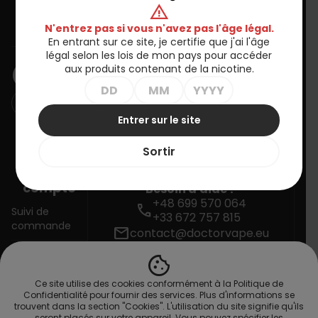
warning
Informations
N'entrez pas si vous n'avez pas l'âge légal.
En entrant sur ce site, je certifie que j'ai l'âge
BULLETIN D'INFORMATION
légal selon les lois de mon pays pour accéder
aux produits contenant de la nicotine.
Entrer sur le site
Vous pouvez vous désinscrire à tout moment. Vous trouverez
pour cela nos informations de contact dans les conditions
Sortir
d'utilisation du site.
Votre
compte
Besoin d'aide ?
+48 699 570 064
call
Suivi de
+33 672 757 815
commande
mail
contact@doctorvape.eu
cookie
Connexion
Ce site utilise des cookies conformément à la Politique de
Créez votre
Confidentialité pour fournir des services. Plus d'informations se
compte
trouvent dans la section "Cookies". L'utilisation du site signifie qu'ils
seront placés sur votre appareil. Vous pouvez spécifier les