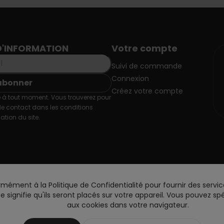
D'INFORMATION
Votre compte
Suivi de commande
Connexion
Créez votre compte
 à tout moment. Vous trouverez pour
de contact dans les conditions
sation du site.
rmément à la Politique de Confidentialité pour fournir des servic
site signifie qu'ils seront placés sur votre appareil. Vous pouvez 
aux cookies dans votre navigateur.