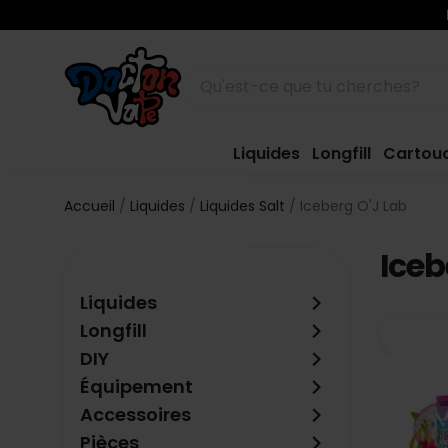
Liquides
Longfill
Cartou
Accueil
Liquides
Liquides Salt
Iceberg O'J Lab
Iceb
keyboard_arrow_right
Liquides
keyboard_arrow_right
Longfill
keyboard_arrow_right
DIY
keyboard_arrow_right
Équipement
keyboard_arrow_right
Accessoires
keyboard_arrow_right
Pièces