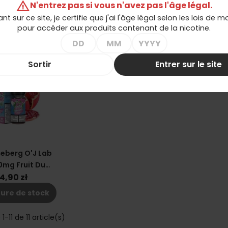
Mûre Myrtille
10ml - Framboise 20mg
10ml - Fruits R
warning
N'entrez pas si vous n'avez pas l'âge légal.
20mg
20mg
4,90 zł
24,90 zł
24,90 zł
ant sur ce site, je certifie que j'ai l'âge légal selon les lois de 
pour accéder aux produits contenant de la nicotine.
shopping_cart
shopping_cart
ter au panier
Ajouter au panier
Ajouter au 
favorite_border
Sortir
Entrer sur le site
ceberg O'J Lab
0mg Fruit Du
on Grenade
4,90 zł
ure de stock
1-11 de 11 article(s)