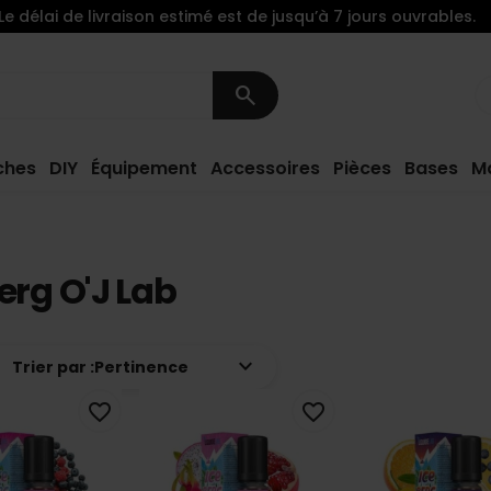
Le délai de livraison estimé est de jusqu’à 7 jours ouvrables.
search
ches
DIY
Équipement
Accessoires
Pièces
Bases
M
erg O'J Lab
keyboard_arrow_down
Trier par :
Pertinence
favorite_border
favorite_border