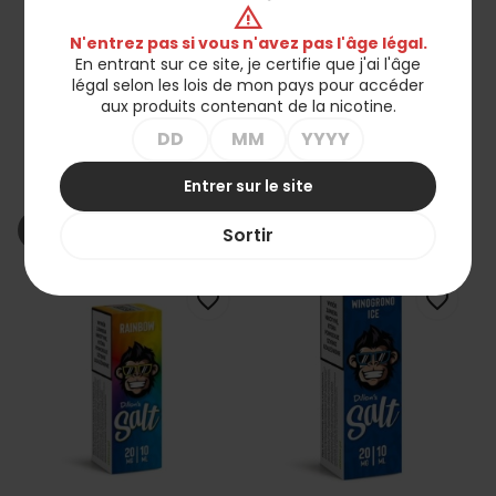
warning
N'entrez pas si vous n'avez pas l'âge légal.
En entrant sur ce site, je certifie que j'ai l'âge
légal selon les lois de mon pays pour accéder
aux produits contenant de la nicotine.
Liquid Dillon's Salt -
Liquid Dillon's Salt -
Pêche Fraise 20mg 10ml
Banane Glacée 20mg
Entrer sur le site
10ml
24,90 zł
24,90 zł
shopping_cart_off
shopping_cart_off
Rupture de stock
Rupture de stock
Sortir
favorite_border
favorite_border