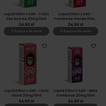
Liquid Dillon's Salt - Fruits
Liquid Dillon's Salt -
Des Bois Ice 20mg 10ml
Framboise Glacée 20mg
10ml
24,90 zł
24,90 zł
shopping_cart_off
shopping_cart_off
Rupture de stock
Rupture de stock
favorite_border
favorite_border
Liquid Dillon's Salt - Litchi
Liquid Dillon's Salt - Mûre
Glacé 20mg 10ml
Framboise 20mg 10ml
24,90 zł
24,90 zł