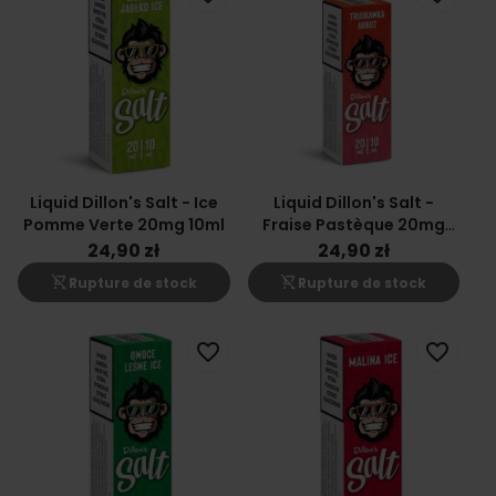
Liquid Dillon's Salt - Ice
Liquid Dillon's Salt -
Pomme Verte 20mg 10ml
Fraise Pastèque 20mg
10ml
24,90 zł
24,90 zł
shopping_cart_off
shopping_cart_off
Rupture de stock
Rupture de stock
favorite_border
favorite_border