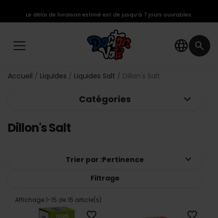
Le délai de livraison estimé est de jusqu’à 7 jours ouvrables.
language
search
Accueil
Liquides
Liquides Salt
Dillon's Salt
keyboard_arrow_down
Catégories
Dillon's Salt
keyboard_arrow_down
Trier par :
Pertinence
Filtrage
Affichage 1-15 de 15 article(s)
favorite_border
favorite_border