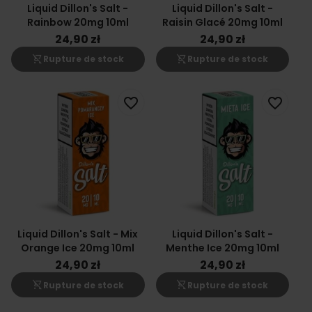
Liquid Dillon's Salt -
Liquid Dillon's Salt -
Rainbow 20mg 10ml
Raisin Glacé 20mg 10ml
24,90 zł
24,90 zł
shopping_cart_off
shopping_cart_off
Rupture de stock
Rupture de stock
favorite_border
favorite_border
Liquid Dillon's Salt - Mix
Liquid Dillon's Salt -
Orange Ice 20mg 10ml
Menthe Ice 20mg 10ml
24,90 zł
24,90 zł
shopping_cart_off
shopping_cart_off
Rupture de stock
Rupture de stock