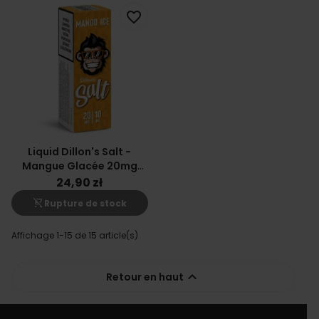
favorite_border
Liquid Dillon's Salt -
Mangue Glacée 20mg
10ml
24,90 zł
shopping_cart_off
Rupture de stock
Affichage 1-15 de 15 article(s)

Retour en haut