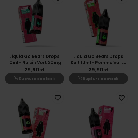
Liquid Go Bears Drops
Liquid Go Bears Drops
10ml - Raisin Vert 20mg
Salt 10ml - Pomme Verte
20mg
29,90 zł
29,90 zł
shopping_cart_off
shopping_cart_off
Rupture de stock
Rupture de stock
favorite_border
favorite_border