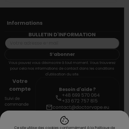
Informations
BULLETIN D'INFORMATION
Vous pouvez vous désinscrire à tout moment. Vous trouverez
pour cela nos informations de contact dans les conditions
d'utilisation du site.
Votre
compte
Besoin d'aide ?
+48 699 570 064
call
Suivi de
+33 672 757 815
commande
mail
contact@doctorvape.eu
cookie
Connexion
Ce site utilise des cookies conformément à la Politique de