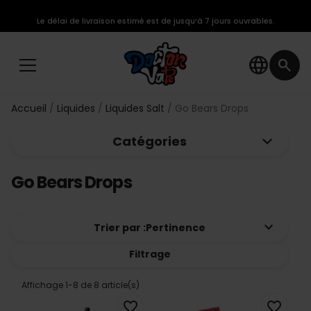
Le délai de livraison estimé est de jusqu’à 7 jours ouvrables.
language
search
Accueil
Liquides
Liquides Salt
Go Bears Drops
keyboard_arrow_down
Catégories
Go Bears Drops
keyboard_arrow_down
Trier par :
Pertinence
Filtrage
Affichage 1-8 de 8 article(s)
favorite_border
favorite_border