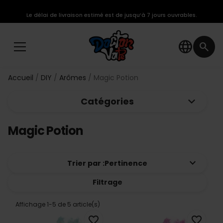
Le délai de livraison estimé est de jusqu’à 7 jours ouvrables.
language
search
Accueil
DIY
Arômes
Magic Potion
keyboard_arrow_down
Catégories
Magic Potion
keyboard_arrow_down
Trier par :
Pertinence
Filtrage
Affichage 1-5 de 5 article(s)
favorite_border
favorite_border