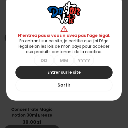
Concentrate Magic
Concentrate Magic
Potion 30ml Mortem
Potion 30ml Inferno
warning
39,00 zł
39,00 zł
N'entrez pas si vous n'avez pas l'âge légal.
shopping_cart_off
shopping_cart_off
Rupture de stock
Rupture de stock
En entrant sur ce site, je certifie que j'ai l'âge
légal selon les lois de mon pays pour accéder
aux produits contenant de la nicotine.
favorite_border
Entrer sur le site
Sortir
Concentrate Magic
Potion 30ml Breeze
39,00 zł