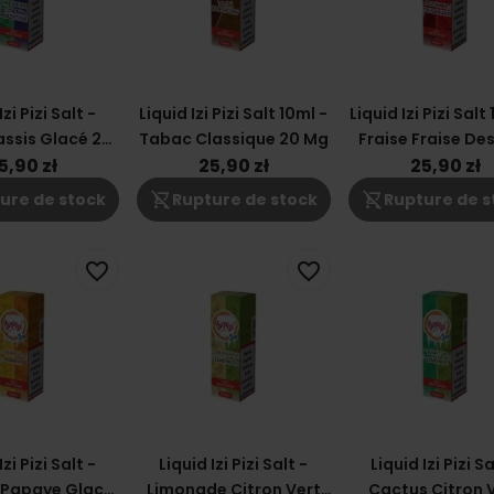
Izi Pizi Salt -
Liquid Izi Pizi Salt 10ml -
Liquid Izi Pizi Salt 
assis Glacé 20
Tabac Classique 20 Mg
Fraise Fraise Des
Mg
Glacé 20 M
5,90 zł
25,90 zł
25,90 zł
shopping_cart_off
shopping_cart_off
ure de stock
Rupture de stock
Rupture de s
favorite_border
favorite_border
Izi Pizi Salt -
Liquid Izi Pizi Salt -
Liquid Izi Pizi Sa
Papaye Glacé
Limonade Citron Vert
Cactus Citron 