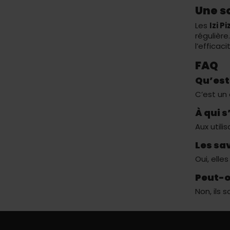
Une s
Les
Izi P
régulièr
l’efficac
FAQ
Qu’est-
C’est un 
À qui 
Aux utili
Les sa
Oui, elle
Peut-on
Non, ils 