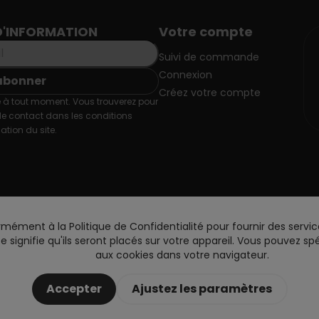
D'INFORMATION
Votre compte
Suivi de commande
Connexion
Créez votre compte
 à tout moment. Vous trouverez pour
de contact dans les conditions
sation du site.
rmément à la Politique de Confidentialité pour fournir des servic
site signifie qu'ils seront placés sur votre appareil. Vous pouvez 
aux cookies dans votre navigateur.
Accepter
Ajustez les paramètres
Copyright © 2026 DoctorVape. All rights reserved