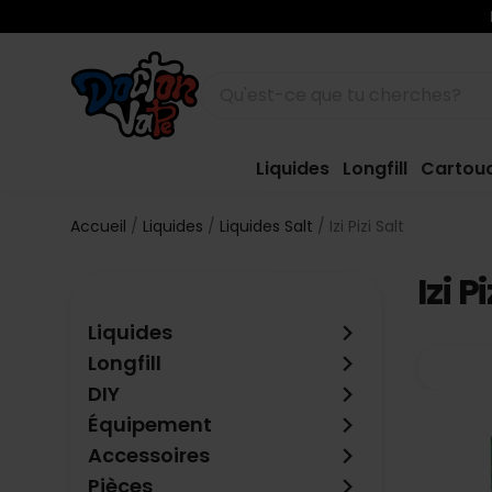
Liquides
Longfill
Cartou
Accueil
Liquides
Liquides Salt
Izi Pizi Salt
Izi P
keyboard_arrow_right
Liquides
keyboard_arrow_right
Longfill
keyboard_arrow_right
DIY
keyboard_arrow_right
Équipement
keyboard_arrow_right
Accessoires
keyboard_arrow_right
Pièces