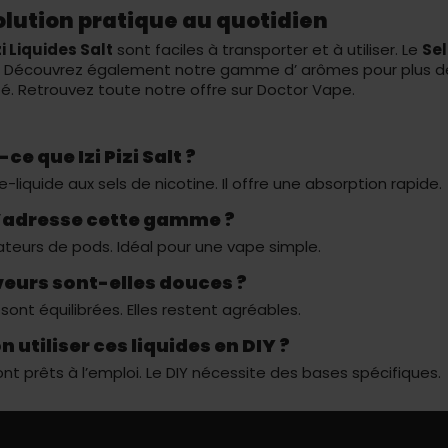
olution pratique au quotidien
izi Liquides Salt
sont faciles à transporter et à utiliser. Le
Sel
e. Découvrez également notre gamme d’
arômes
pour plus de
ité. Retrouvez toute notre offre sur
Doctor Vape
.
ce que Izi Pizi Salt ?
e-liquide aux sels de nicotine. Il offre une absorption rapide.
s’adresse cette gamme ?
sateurs de pods. Idéal pour une vape simple.
veurs sont-elles douces ?
s sont équilibrées. Elles restent agréables.
 utiliser ces liquides en DIY ?
sont prêts à l’emploi. Le DIY nécessite des bases spécifiques.