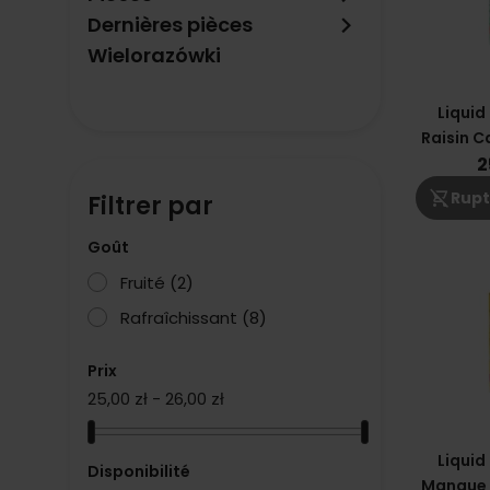
keyboard_arrow_right
Dernières pièces
Wielorazówki
Liquid 
Raisin C
2
shopping_cart_off
Rupt
Filtrer par
Goût
Fruité
(2)
Rafraîchissant
(8)
Prix
25,00 zł - 26,00 zł
Liquid 
Disponibilité
Mangue 