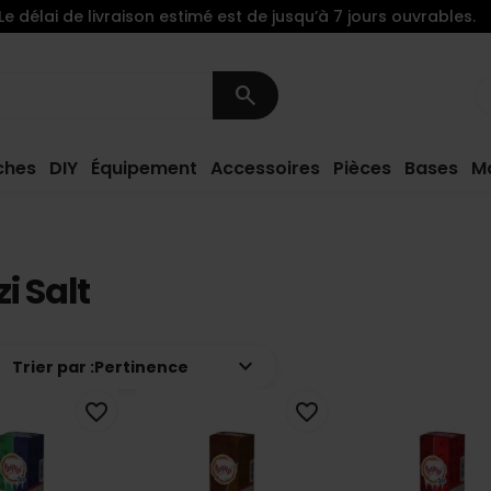
Le délai de livraison estimé est de jusqu’à 7 jours ouvrables.
search
ches
DIY
Équipement
Accessoires
Pièces
Bases
M
izi Salt
keyboard_arrow_down
Trier par :
Pertinence
favorite_border
favorite_border