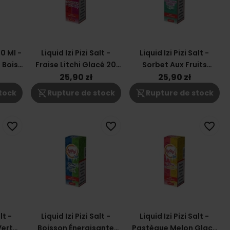
10 Ml -
Liquid Izi Pizi Salt -
Liquid Izi Pizi Salt -
 Bois
Fraise Litchi Glacé 20
Sorbet Aux Fruits
g
Mg
Menthe 20 Mg
25,90 zł
25,90 zł
shopping_cart_off
shopping_cart_off
tock
Rupture de stock
Rupture de stock
favorite_border
favorite_border
favorite_border
lt -
Liquid Izi Pizi Salt -
Liquid Izi Pizi Salt -
Vert
Boisson Énergisante
Pastèque Melon Glacé