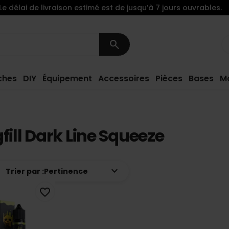
Le délai de livraison estimé est de jusqu’à 7 jours ouvrables.
search
ches
DIY
Équipement
Accessoires
Pièces
Bases
M
fill Dark Line Squeeze
keyboard_arrow_down
Trier par :
Pertinence
favorite_border