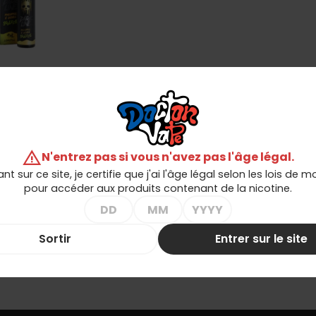
ll DARK LINE
ze 9/60ml -
nas Litchi
4,90 zł
ure de stock
warning
N'entrez pas si vous n'avez pas l'âge légal.
1-1 de 1 article(s)
ant sur ce site, je certifie que j'ai l'âge légal selon les lois de 
pour accéder aux produits contenant de la nicotine.
Sortir
Entrer sur le site