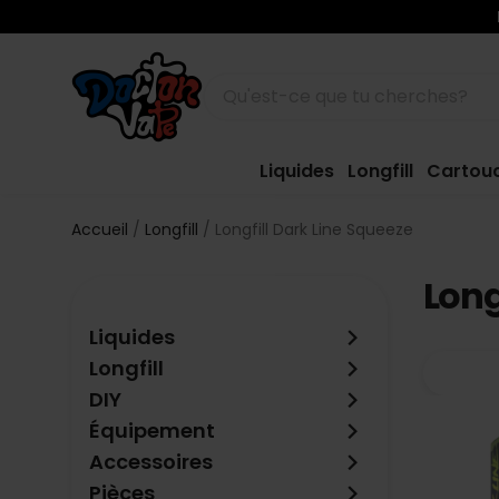
Liquides
Longfill
Cartou
Accueil
Longfill
Longfill Dark Line Squeeze
Long
keyboard_arrow_right
Liquides
keyboard_arrow_right
Longfill
keyboard_arrow_right
DIY
keyboard_arrow_right
Équipement
keyboard_arrow_right
Accessoires
keyboard_arrow_right
Pièces