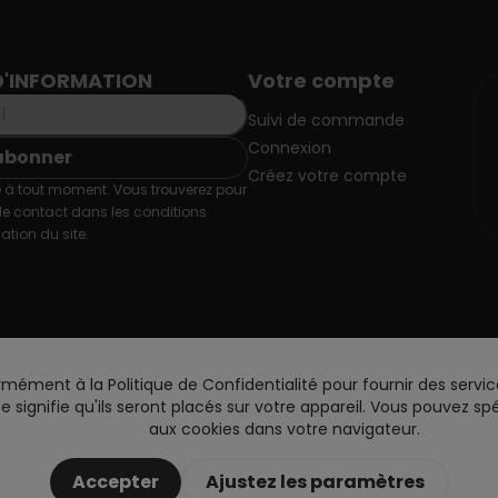
D'INFORMATION
Votre compte
Suivi de commande
Connexion
Créez votre compte
 à tout moment. Vous trouverez pour
de contact dans les conditions
sation du site.
rmément à la Politique de Confidentialité pour fournir des servic
site signifie qu'ils seront placés sur votre appareil. Vous pouvez 
aux cookies dans votre navigateur.
Accepter
Ajustez les paramètres
Copyright © 2026 DoctorVape. All rights reserved