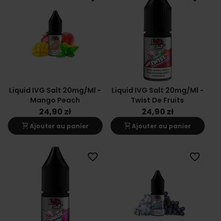
Liquid IVG Salt 20mg/ml -
Liquid IVG Salt 20mg/ml -
Mango Peach
Twist De Fruits
24,90 zł
24,90 zł
shopping_cart
shopping_cart
Ajouter au panier
Ajouter au panier
favorite_border
favorite_border