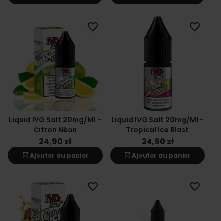
favorite_border
favorite_border
Liquid IVG Salt 20mg/ml -
Liquid IVG Salt 20mg/ml -
Citron Néon
Tropical Ice Blast
24,90 zł
24,90 zł
shopping_cart
shopping_cart
Ajouter au panier
Ajouter au panier
favorite_border
favorite_border