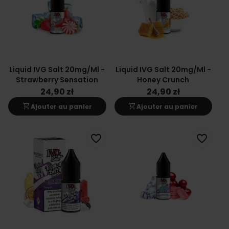
Liquid IVG Salt 20mg/ml -
Liquid IVG Salt 20mg/ml -
Strawberry Sensation
Honey Crunch
24,90 zł
24,90 zł
shopping_cart
shopping_cart
Ajouter au panier
Ajouter au panier
favorite_border
favorite_border