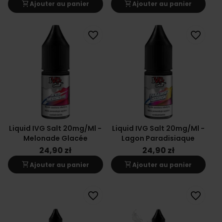
shopping_cart
shopping_cart
Ajouter au panier
Ajouter au panier
favorite_border
favorite_border
Liquid IVG Salt 20mg/ml -
Liquid IVG Salt 20mg/ml -
Melonade Glacée
Lagon Paradisiaque
24,90 zł
24,90 zł
shopping_cart
shopping_cart
Ajouter au panier
Ajouter au panier
favorite_border
favorite_border