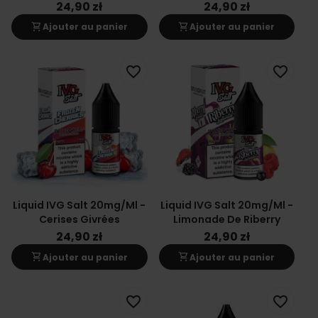
24,90 zł
24,90 zł
shopping_cart
shopping_cart
Ajouter au panier
Ajouter au panier
favorite_border
favorite_border
Liquid IVG Salt 20mg/ml -
Liquid IVG Salt 20mg/ml -
Cerises Givrées
Limonade De Riberry
24,90 zł
24,90 zł
shopping_cart
shopping_cart
Ajouter au panier
Ajouter au panier
favorite_border
favorite_border