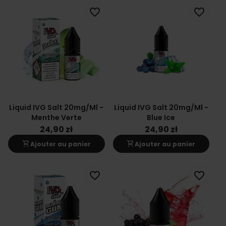
favorite_border
favorite_border
Liquid IVG Salt 20mg/ml -
Liquid IVG Salt 20mg/ml -
Menthe Verte
Blue Ice
24,90 zł
24,90 zł
shopping_cart
shopping_cart
Ajouter au panier
Ajouter au panier
favorite_border
favorite_border