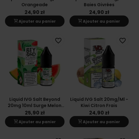
Orangeade
Baies Givrées
24,90 zł
24,90 zł
shopping_cart
shopping_cart
Ajouter au panier
Ajouter au panier
favorite_border
favorite_border
Liquid IVG Salt Beyond
Liquid IVG Salt 20mg/ml -
20mg 10ml Surge Melon
Kiwi Citron Frais
Acide
25,90 zł
24,90 zł
shopping_cart
shopping_cart
Ajouter au panier
Ajouter au panier