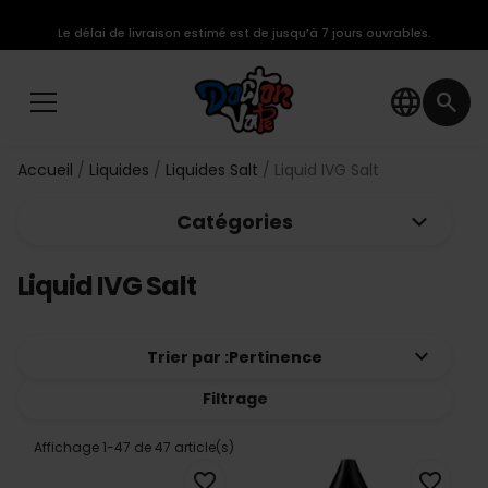
Le délai de livraison estimé est de jusqu’à 7 jours ouvrables.
language
search
Accueil
Liquides
Liquides Salt
Liquid IVG Salt
keyboard_arrow_down
Catégories
Liquid IVG Salt
keyboard_arrow_down
Trier par :
Pertinence
Filtrage
Affichage 1-47 de 47 article(s)
favorite_border
favorite_border