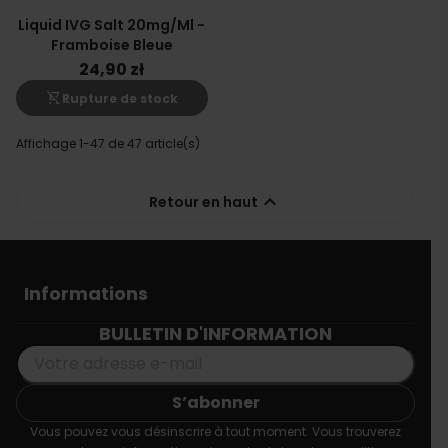
Liquid IVG Salt 20mg/ml -
Framboise Bleue
24,90 zł
shopping_cart_off
Rupture de stock
Affichage 1-47 de 47 article(s)

Retour en haut
Informations
BULLETIN D'INFORMATION
Vous pouvez vous désinscrire à tout moment. Vous trouverez