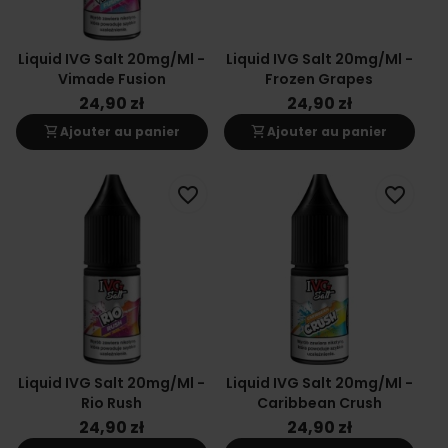
Liquid IVG Salt 20mg/ml -
Liquid IVG Salt 20mg/ml -
Vimade Fusion
Frozen Grapes
24,90 zł
24,90 zł
shopping_cart
shopping_cart
Ajouter au panier
Ajouter au panier
favorite_border
favorite_border
Liquid IVG Salt 20mg/ml -
Liquid IVG Salt 20mg/ml -
Rio Rush
Caribbean Crush
24,90 zł
24,90 zł