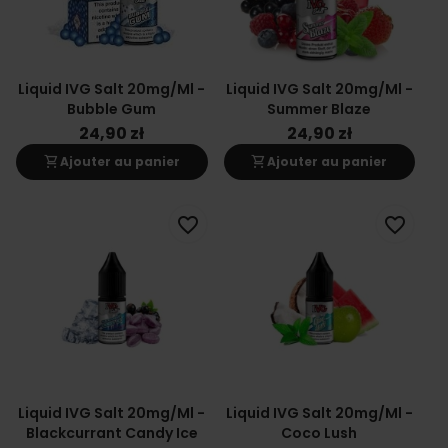
Liquid IVG Salt 20mg/ml -
Liquid IVG Salt 20mg/ml -
Bubble Gum
Summer Blaze
24,90 zł
24,90 zł
shopping_cart
shopping_cart
Ajouter au panier
Ajouter au panier
favorite_border
favorite_border
Liquid IVG Salt 20mg/ml -
Liquid IVG Salt 20mg/ml -
Blackcurrant Candy Ice
Coco Lush