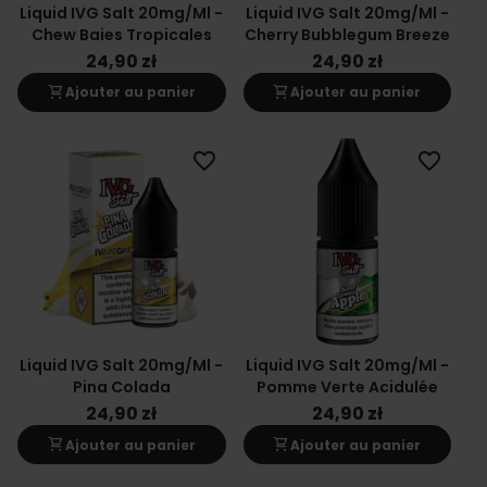
Liquid IVG Salt 20mg/ml -
Liquid IVG Salt 20mg/ml -
Chew Baies Tropicales
Cherry Bubblegum Breeze
24,90 zł
24,90 zł
shopping_cart
shopping_cart
Ajouter au panier
Ajouter au panier
favorite_border
favorite_border
Liquid IVG Salt 20mg/ml -
Liquid IVG Salt 20mg/ml -
Pina Colada
Pomme Verte Acidulée
24,90 zł
24,90 zł
shopping_cart
shopping_cart
Ajouter au panier
Ajouter au panier