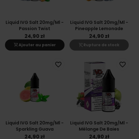
Liquid IVG Salt 20mg/ml -
Liquid IVG Salt 20mg/ml -
Passion Twist
Pineapple Lemonade
24,90 zł
24,90 zł
shopping_cart
shopping_cart_off
Ajouter au panier
Rupture de stock
favorite_border
favorite_border
Liquid IVG Salt 20mg/ml -
Liquid IVG Salt 20mg/ml -
Sparkling Guava
Mélange De Baies
24,90 zł
24,90 zł