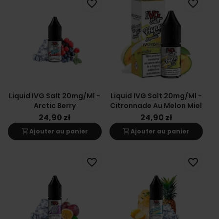
favorite_border
favorite_border
Liquid IVG Salt 20mg/ml -
Liquid IVG Salt 20mg/ml -
Arctic Berry
Citronnade Au Melon Miel
24,90 zł
24,90 zł
shopping_cart
shopping_cart
Ajouter au panier
Ajouter au panier
favorite_border
favorite_border