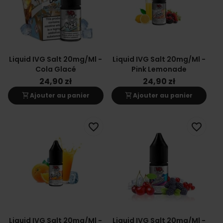
Liquid IVG Salt 20mg/ml -
Liquid IVG Salt 20mg/ml -
Cola Glacé
Pink Lemonade
24,90 zł
24,90 zł
shopping_cart
shopping_cart
Ajouter au panier
Ajouter au panier
favorite_border
favorite_border
Liquid IVG Salt 20mg/ml -
Liquid IVG Salt 20mg/ml -