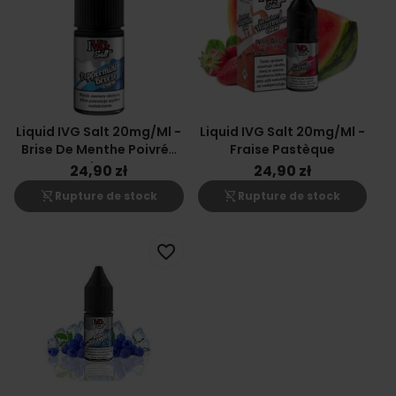
Liquid IVG Salt 20mg/ml -
Liquid IVG Salt 20mg/ml -
Brise De Menthe Poivrée
Fraise Pastèque
Chew
24,90 zł
24,90 zł
shopping_cart_off
shopping_cart_off
Rupture de stock
Rupture de stock
favorite_border