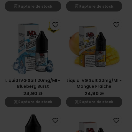
shopping_cart_off
shopping_cart_off
Rupture de stock
Rupture de stock
favorite_border
favorite_border
Liquid IVG Salt 20mg/ml -
Liquid IVG Salt 20mg/ml -
Blueberg Burst
Mangue Fraîche
24,90 zł
24,90 zł
shopping_cart_off
shopping_cart_off
Rupture de stock
Rupture de stock
favorite_border
favorite_border