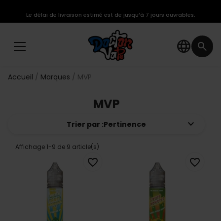
Le délai de livraison estimé est de jusqu’à 7 jours ouvrables.
language
search
Accueil
Marques
MVP
MVP
keyboard_arrow_down
Trier par :
Pertinence
Affichage 1-9 de 9 article(s)
favorite_border
favorite_border