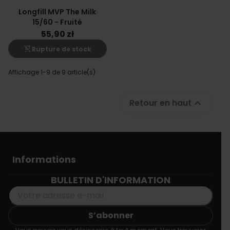
Longfill MVP The Milk
15/60 - Fruité
55,90 zł
shopping_cart_off
Rupture de stock
Affichage 1-9 de 9 article(s)
Retour en haut

Informations
BULLETIN D'INFORMATION