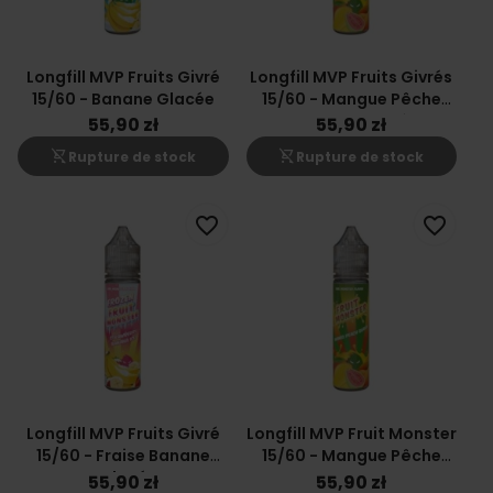
Longfill MVP Fruits Givré
Longfill MVP Fruits Givrés
15/60 - Banane Glacée
15/60 - Mangue Pêche
Goyave Glacé
55,90 zł
55,90 zł
shopping_cart_off
shopping_cart_off
Rupture de stock
Rupture de stock
favorite_border
favorite_border
Longfill MVP Fruits Givré
Longfill MVP Fruit Monster
15/60 - Fraise Banane
15/60 - Mangue Pêche
Glacé
Goyave
55,90 zł
55,90 zł