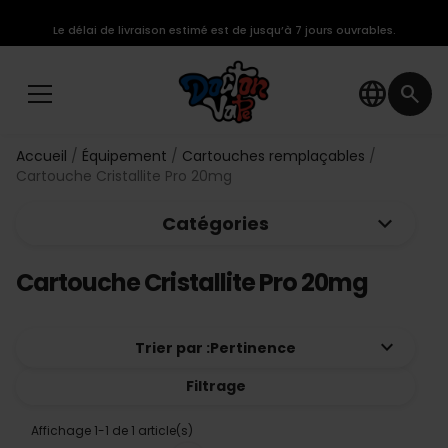
Le délai de livraison estimé est de jusqu’à 7 jours ouvrables.
language
search
Accueil
Équipement
Cartouches remplaçables
Cartouche Cristallite Pro 20mg
keyboard_arrow_down
Catégories
Cartouche Cristallite Pro 20mg
keyboard_arrow_down
Trier par :
Pertinence
Filtrage
Affichage 1-1 de 1 article(s)