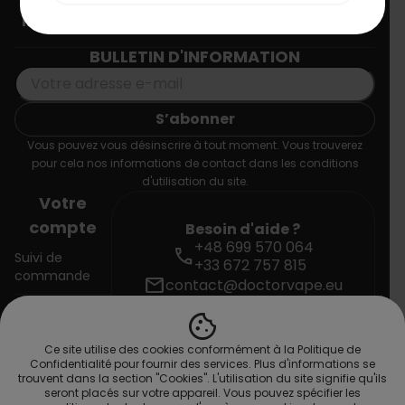
Informations
BULLETIN D'INFORMATION
Vous pouvez vous désinscrire à tout moment. Vous trouverez
pour cela nos informations de contact dans les conditions
d'utilisation du site.
Votre
compte
Besoin d'aide ?
+48 699 570 064
call
Suivi de
+33 672 757 815
commande
mail
contact@doctorvape.eu
cookie
Connexion
Ce site utilise des cookies conformément à la Politique de
Créez votre
Confidentialité pour fournir des services. Plus d'informations se
compte
trouvent dans la section "Cookies". L'utilisation du site signifie qu'ils
seront placés sur votre appareil. Vous pouvez spécifier les