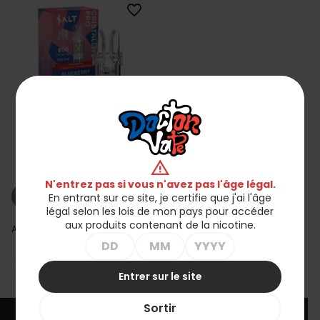
favorite_border
Cartouche CRISTALLITE
PRO Myrtille Framboise
warning
20mg
24,90 zł
N'entrez pas si vous n'avez pas l'âge légal.
shopping_cart_off
En entrant sur ce site, je certifie que j'ai l'âge
Rupture de stock
légal selon les lois de mon pays pour accéder
aux produits contenant de la nicotine.
Affichage 1-1 de 1 article(s)

Retour en haut
Entrer sur le site
Sortir