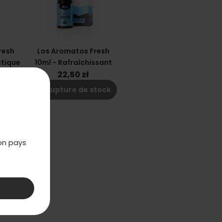
resh
Los Aromatos Fresh
ctique
10ml - Rafraîchissant
22,50 zł
shopping_cart_off
tock
Rupture de stock
mon pays