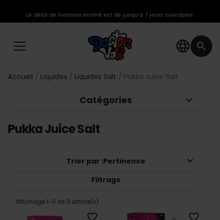
Le délai de livraison estimé est de jusqu’à 7 jours ouvrables.
language
search
Accueil
Liquides
Liquides Salt
Pukka Juice Salt
keyboard_arrow_down
Catégories
Pukka Juice Salt
keyboard_arrow_down
Trier par :
Pertinence
Filtrage
Affichage 1-11 de 11 article(s)
favorite_border
favorite_border