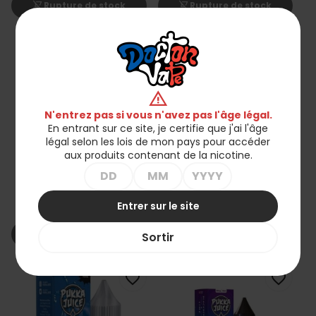
shopping_cart_off
shopping_cart_off
Rupture de stock
Rupture de stock
favorite_border
favorite_border
warning
N'entrez pas si vous n'avez pas l'âge légal.
En entrant sur ce site, je certifie que j'ai l'âge
légal selon les lois de mon pays pour accéder
aux produits contenant de la nicotine.
Liquid Pukka Juice 10ml -
Liquid Pukka Juice 10ml -
Blue Pear Ice 20mg Sel
Blaze Bull 20mg Sel
Entrer sur le site
24,90 zł
24,90 zł
shopping_cart_off
shopping_cart_off
Rupture de stock
Rupture de stock
Sortir
favorite_border
favorite_border