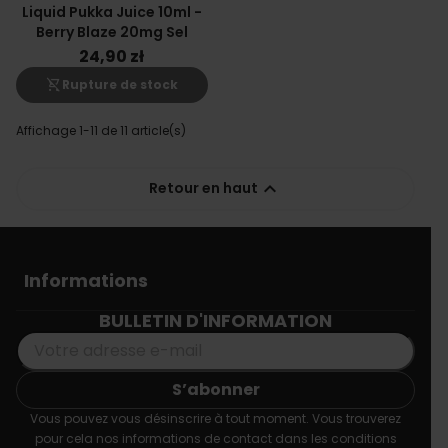
Liquid Pukka Juice 10ml -
Berry Blaze 20mg Sel
24,90 zł
shopping_cart_off
Rupture de stock
Affichage 1-11 de 11 article(s)

Retour en haut
Informations
BULLETIN D'INFORMATION
Vous pouvez vous désinscrire à tout moment. Vous trouverez
pour cela nos informations de contact dans les conditions