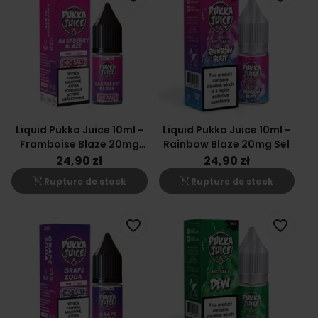
Liquid Pukka Juice 10ml -
Liquid Pukka Juice 10ml -
Framboise Blaze 20mg
Rainbow Blaze 20mg Sel
Sel
24,90 zł
24,90 zł
shopping_cart_off
shopping_cart_off
Rupture de stock
Rupture de stock
favorite_border
favorite_border