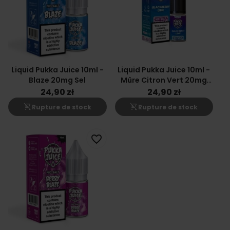
Liquid Pukka Juice 10ml -
Liquid Pukka Juice 10ml -
Blaze 20mg Sel
Mûre Citron Vert 20mg
Sel
24,90 zł
24,90 zł
shopping_cart_off
shopping_cart_off
Rupture de stock
Rupture de stock
favorite_border