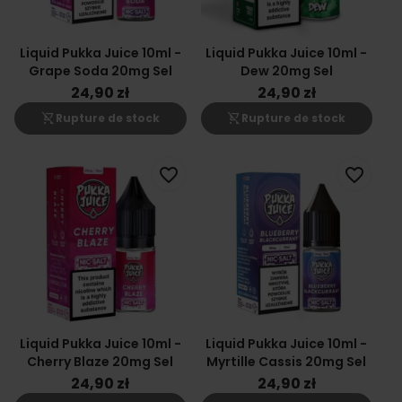
Liquid Pukka Juice 10ml -
Liquid Pukka Juice 10ml -
Grape Soda 20mg Sel
Dew 20mg Sel
24,90 zł
24,90 zł
shopping_cart_off
shopping_cart_off
Rupture de stock
Rupture de stock
favorite_border
favorite_border
Liquid Pukka Juice 10ml -
Liquid Pukka Juice 10ml -
Cherry Blaze 20mg Sel
Myrtille Cassis 20mg Sel
24,90 zł
24,90 zł