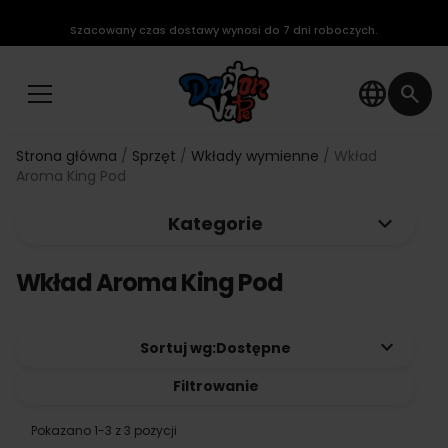
Szacowany czas dostawy wynosi do 7 dni roboczych.
language
search
Strona główna
Sprzęt
Wkłady wymienne
Wkład
Aroma King Pod
keyboard_arrow_down
Kategorie
Wkład Aroma King Pod
keyboard_arrow_down
Sortuj wg:
Dostępne
Filtrowanie
Pokazano 1-3 z 3 pozycji