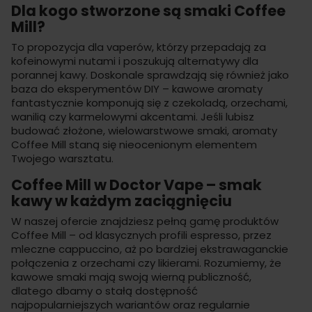
Dla kogo stworzone są smaki Coffee
Mill?
To propozycja dla vaperów, którzy przepadają za
kofeinowymi nutami i poszukują alternatywy dla
porannej kawy. Doskonale sprawdzają się również jako
baza do eksperymentów DIY – kawowe aromaty
fantastycznie komponują się z czekoladą, orzechami,
wanilią czy karmelowymi akcentami. Jeśli lubisz
budować złożone, wielowarstwowe smaki,
aromaty
Coffee Mill staną się nieocenionym elementem
Twojego warsztatu.
Coffee Mill w Doctor Vape – smak
kawy w każdym zaciągnięciu
W naszej ofercie znajdziesz pełną gamę produktów
Coffee Mill – od klasycznych profili espresso, przez
mleczne cappuccino, aż po bardziej ekstrawaganckie
połączenia z orzechami czy likierami. Rozumiemy, że
kawowe smaki mają swoją wierną publiczność,
dlatego dbamy o stałą dostępność
najpopularniejszych wariantów oraz regularnie