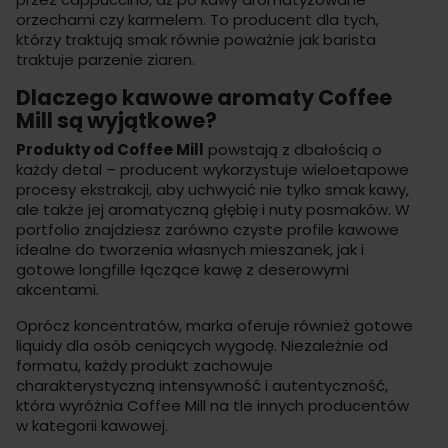
orzechami czy karmelem. To producent dla tych,
którzy traktują smak równie poważnie jak barista
traktuje parzenie ziaren.
Dlaczego kawowe aromaty Coffee
Mill są wyjątkowe?
Produkty od Coffee Mill
powstają z dbałością o
każdy detal – producent wykorzystuje wieloetapowe
procesy ekstrakcji, aby uchwycić nie tylko smak kawy,
ale także jej aromatyczną głębię i nuty posmaków. W
portfolio znajdziesz zarówno czyste profile kawowe
idealne do tworzenia własnych mieszanek, jak i
gotowe
longfille
łączące kawę z deserowymi
akcentami.
Oprócz koncentratów, marka oferuje również gotowe
liquidy
dla osób ceniących wygodę. Niezależnie od
formatu, każdy produkt zachowuje
charakterystyczną intensywność i autentyczność,
która wyróżnia Coffee Mill na tle innych
producentów
w kategorii kawowej.