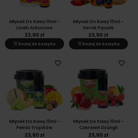
Młynek Do Kawy 10ml -
Młynek Do Kawy 10ml -
Lizaki Arbuzowe
Sernik Pączek
23,90 zł
23,90 zł
shopping_cart
shopping_cart
Dodaj do koszyka
Dodaj do koszyka
favorite_border
favorite_border
Młynek Do Kawy 10ml -
Młynek Do Kawy 10ml -
Pełnia Tropików
Czerwień Dżungli
23,90 zł
23,90 zł