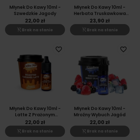
Młynek Do Kawy 10ml -
Młynek Do Kawy 10ml -
Szwedzkie Jagody
Herbata Truskawkowa
Lemoniada
22,00 zł
23,90 zł
shopping_cart_off
shopping_cart_off
Brak na stanie
Brak na stanie
favorite_border
favorite_border
Młynek Do Kawy 10ml -
Młynek Do Kawy 10ml -
Latte Z Prażonym
Mroźny Wybuch Jagód
Karmelem
22,00 zł
22,00 zł
shopping_cart_off
shopping_cart_off
Brak na stanie
Brak na stanie