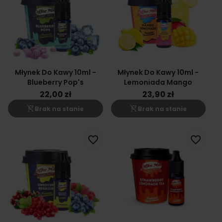
Młynek Do Kawy 10ml -
Młynek Do Kawy 10ml -
Blueberry Pop's
Lemoniada Mango
22,00 zł
23,90 zł
shopping_cart_off
shopping_cart_off
Brak na stanie
Brak na stanie
favorite_border
favorite_border