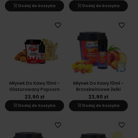
shopping_cart
shopping_cart
Dodaj do koszyka
Dodaj do koszyka
favorite_border
favorite_border
Młynek Do Kawy 10ml -
Młynek Do Kawy 10ml -
Glazurowany Popcorn
Brzoskwiniowe Żelki
23,90 zł
23,90 zł
shopping_cart
shopping_cart
Dodaj do koszyka
Dodaj do koszyka
favorite_border
favorite_border