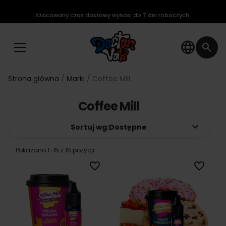
Szacowany czas dostawy wynosi do 7 dni roboczych.
language
search
Strona główna
Marki
Coffee Mill
Coffee Mill
keyboard_arrow_down
Sortuj wg:
Dostępne
Pokazano 1-15 z 15 pozycji
favorite_border
favorite_border