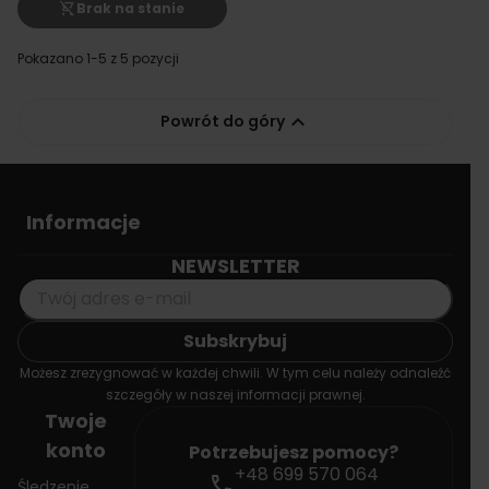
shopping_cart_off
Brak na stanie
Pokazano 1-5 z 5 pozycji

Powrót do góry
Informacje
NEWSLETTER
Możesz zrezygnować w każdej chwili. W tym celu należy odnaleźć
szczegóły w naszej informacji prawnej.
Twoje
konto
Potrzebujesz pomocy?
+48 699 570 064
call
Śledzenie