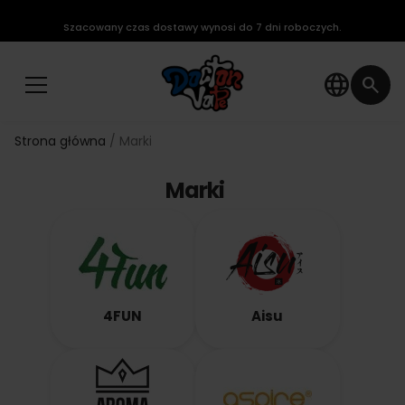
Szacowany czas dostawy wynosi do 7 dni roboczych.
language
search
Strona główna
Marki
Marki
4FUN
Aisu