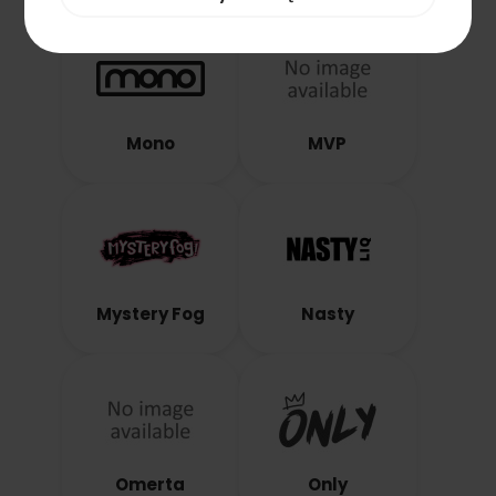
Mono
MVP
Mystery Fog
Nasty
Omerta
Only