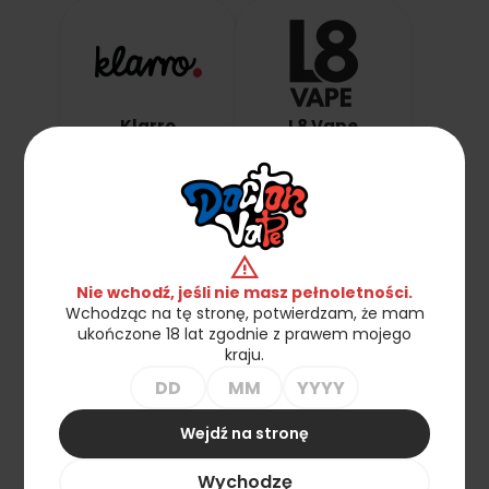
Klarro
L8 Vape
warning
Nie wchodź, jeśli nie masz pełnoletności.
Liquider
Los Aromatos
Wchodząc na tę stronę, potwierdzam, że mam
ukończone 18 lat zgodnie z prawem mojego
kraju.
Wejdź na stronę
Lost Vape
Mentholove
Wychodzę