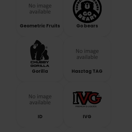
Geometric Fruits
Go bears
Gorilla
Hasztag TAG
ID
IVG