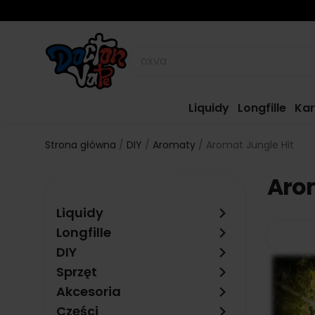
Liquidy
Longfille
Kar
Strona główna
DIY
Aromaty
Aromat Jungle Hit
Arom
keyboard_arrow_right
Liquidy
keyboard_arrow_right
Longfille
keyboard_arrow_right
DIY
keyboard_arrow_right
Sprzęt
keyboard_arrow_right
Akcesoria
keyboard_arrow_right
Części