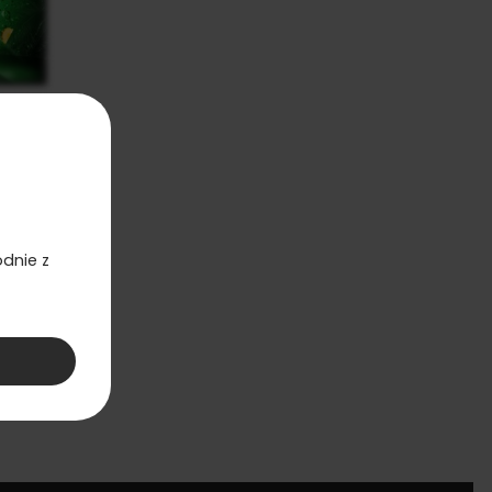
e Hit -
 10ml
szyka
dnie z