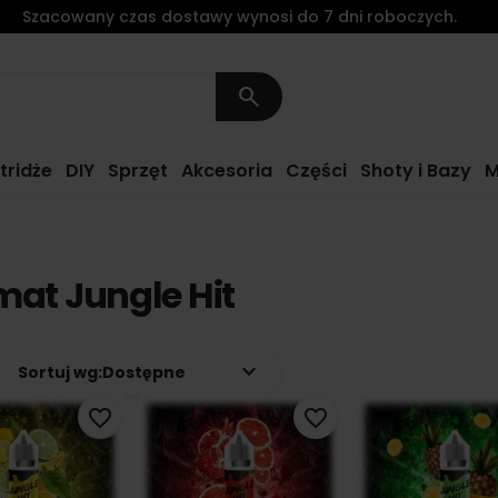
Szacowany czas dostawy wynosi do 7 dni roboczych.
search
tridże
DIY
Sprzęt
Akcesoria
Części
Shoty i Bazy
M
at Jungle Hit
keyboard_arrow_down
Sortuj wg:
Dostępne
favorite_border
favorite_border