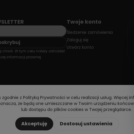
SLETTER
Twoje konto
Śledzenie zamówienia
Zaloguj się
Utwórz konto
 chwili. W tym celu należy odnaleźć
zej informacji prawnej.
 zgodnie z Polityką Prywatności w celu realizacji usług. Więcej in
y oznacza, że będą one umieszczane w Twoim urządzeniu końcow
lub dostępu do plików cookies w Twojej przeglądarce.
Akceptuję
Dostosuj ustawienia
Copyright © 2026 DoctorVape. All rights reserved