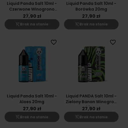
Liquid Panda Salt 10ml -
Liquid Panda Salt 10ml -
Czerwone Winogrono
Borówka 20mg
20mg
27,90 zł
27,90 zł
shopping_cart_off
shopping_cart_off
Brak na stanie
Brak na stanie
favorite_border
favorite_border
Liquid Panda Salt 10ml -
Liquid PANDA Salt 10ml -
Aloes 20mg
Zielony Banan Winogron
20mg
27,90 zł
27,90 zł
shopping_cart_off
shopping_cart_off
Brak na stanie
Brak na stanie