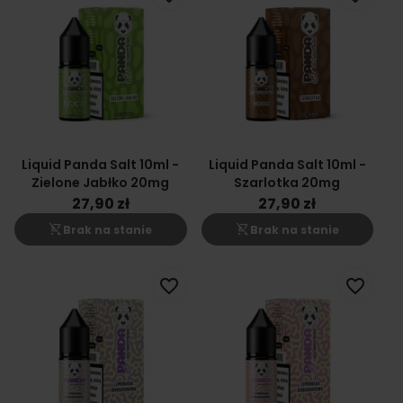
Liquid Panda Salt 10ml -
Liquid Panda Salt 10ml -
Zielone Jabłko 20mg
Szarlotka 20mg
27,90 zł
27,90 zł
shopping_cart_off
shopping_cart_off
Brak na stanie
Brak na stanie
favorite_border
favorite_border