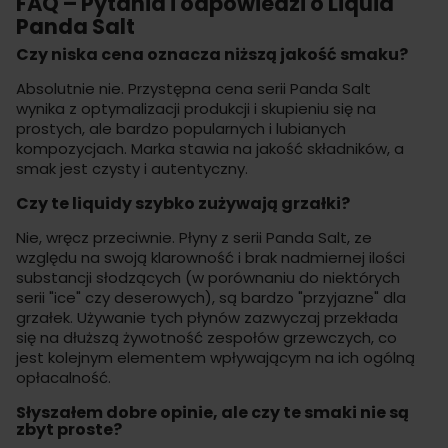
FAQ – Pytania i odpowiedzi o Liquid
Panda Salt
Czy niska cena oznacza niższą jakość smaku?
Absolutnie nie. Przystępna cena serii Panda Salt
wynika z optymalizacji produkcji i skupieniu się na
prostych, ale bardzo popularnych i lubianych
kompozycjach. Marka stawia na jakość składników, a
smak jest czysty i autentyczny.
Czy te liquidy szybko zużywają grzałki?
Nie, wręcz przeciwnie. Płyny z serii Panda Salt, ze
względu na swoją klarowność i brak nadmiernej ilości
substancji słodzących (w porównaniu do niektórych
serii "ice" czy deserowych), są bardzo "przyjazne" dla
grzałek. Używanie tych płynów zazwyczaj przekłada
się na dłuższą żywotność zespołów grzewczych, co
jest kolejnym elementem wpływającym na ich ogólną
opłacalność.
Słyszałem dobre opinie, ale czy te smaki nie są
zbyt proste?