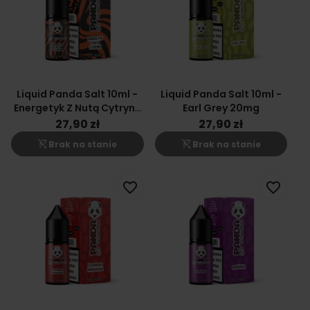
Liquid Panda Salt 10ml -
Liquid Panda Salt 10ml -
Energetyk Z Nutą Cytryny
Earl Grey 20mg
20mg
27,90 zł
27,90 zł
shopping_cart_off
shopping_cart_off
Brak na stanie
Brak na stanie
favorite_border
favorite_border