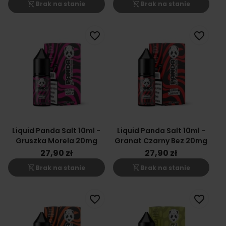
shopping_cart_off
shopping_cart_off
Brak na stanie
Brak na stanie
favorite_border
favorite_border
Liquid Panda Salt 10ml -
Liquid Panda Salt 10ml -
Gruszka Morela 20mg
Granat Czarny Bez 20mg
27,90 zł
27,90 zł
shopping_cart_off
shopping_cart_off
Brak na stanie
Brak na stanie
favorite_border
favorite_border