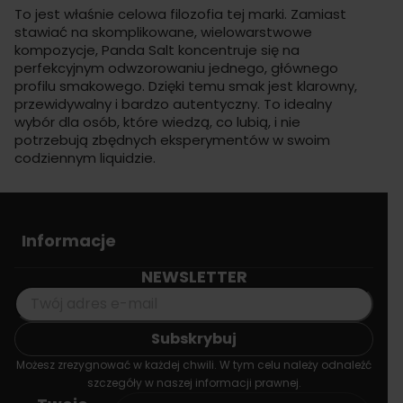
To jest właśnie celowa filozofia tej marki. Zamiast
stawiać na skomplikowane, wielowarstwowe
kompozycje, Panda Salt koncentruje się na
perfekcyjnym odwzorowaniu jednego, głównego
profilu smakowego. Dzięki temu smak jest klarowny,
przewidywalny i bardzo autentyczny. To idealny
wybór dla osób, które wiedzą, co lubią, i nie
potrzebują zbędnych eksperymentów w swoim
codziennym liquidzie.
Informacje
NEWSLETTER
Możesz zrezygnować w każdej chwili. W tym celu należy odnaleźć
szczegóły w naszej informacji prawnej.