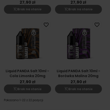
Pomarańcza 20mg
27,90 zł
27,90 zł
shopping_cart_off
shopping_cart_off
Brak na stanie
Brak na stanie
favorite_border
favorite_border
Liquid PANDA Salt 10ml -
Liquid PANDA Salt 10ml -
Cola Limonka 20mg
Borówka Malina 20mg
27,90 zł
27,90 zł
shopping_cart_off
shopping_cart_off
Brak na stanie
Brak na stanie
Pokazano 1-22 z 22 pozycji