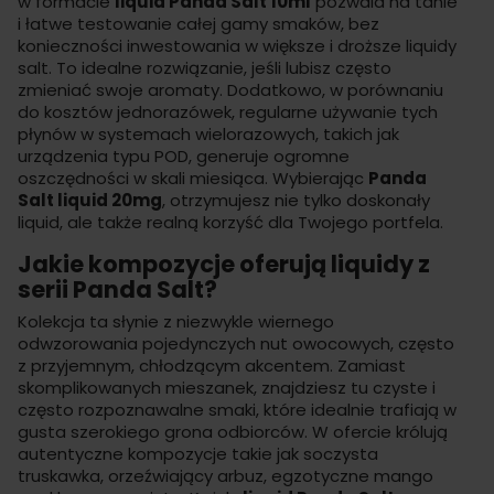
w formacie
liquid Panda Salt 10ml
pozwala na tanie
i łatwe testowanie całej gamy smaków, bez
konieczności inwestowania w większe i droższe
liquidy
salt
. To idealne rozwiązanie, jeśli lubisz często
zmieniać swoje aromaty. Dodatkowo, w porównaniu
do kosztów jednorazówek, regularne używanie tych
płynów w systemach wielorazowych, takich jak
urządzenia typu POD, generuje ogromne
oszczędności w skali miesiąca. Wybierając
Panda
Salt liquid 20mg
, otrzymujesz nie tylko doskonały
liquid
, ale także realną korzyść dla Twojego portfela.
Jakie kompozycje oferują liquidy z
serii Panda Salt?
Kolekcja ta słynie z niezwykle wiernego
odwzorowania pojedynczych nut owocowych, często
z przyjemnym, chłodzącym akcentem. Zamiast
skomplikowanych mieszanek, znajdziesz tu czyste i
często rozpoznawalne smaki, które idealnie trafiają w
gusta szerokiego grona odbiorców. W ofercie królują
autentyczne kompozycje takie jak soczysta
truskawka, orzeźwiający arbuz, egzotyczne mango