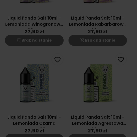
Liquid Panda Salt 10ml -
Liquid Panda Salt 10ml -
Lemoniada Winogronowa
Lemoniada Rabarbarowa
20mg
20mg
27,90 zł
27,90 zł
shopping_cart_off
shopping_cart_off
Brak na stanie
Brak na stanie
favorite_border
favorite_border
Liquid Panda Salt 10ml -
Liquid Panda Salt 10ml -
Lemoniada Czarna
Lemoniada Agrestowa
Porzeczka 20mg
20mg
27,90 zł
27,90 zł