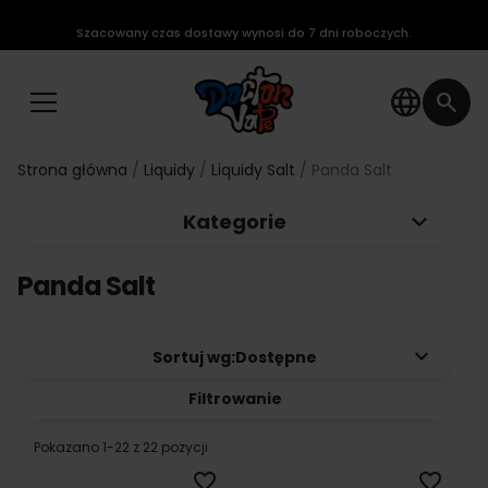
Szacowany czas dostawy wynosi do 7 dni roboczych.
language
search
Strona główna
Liquidy
Liquidy Salt
Panda Salt
keyboard_arrow_down
Kategorie
Panda Salt
keyboard_arrow_down
Sortuj wg:
Dostępne
Filtrowanie
Pokazano 1-22 z 22 pozycji
favorite_border
favorite_border