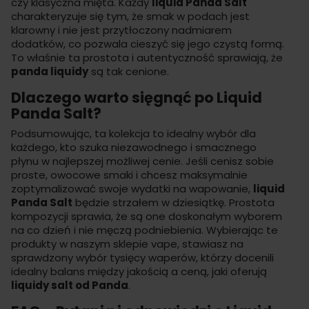
czy klasyczna mięta. Każdy
liquid Panda Salt
charakteryzuje się tym, że smak w
podach
jest
klarowny i nie jest przytłoczony nadmiarem
dodatków, co pozwala cieszyć się jego czystą formą.
To właśnie ta prostota i autentyczność sprawiają, że
panda liquidy
są tak cenione.
Dlaczego warto sięgnąć po Liquid
Panda Salt?
Podsumowując, ta kolekcja to idealny wybór dla
każdego, kto szuka niezawodnego i smacznego
płynu w najlepszej możliwej cenie. Jeśli cenisz sobie
proste, owocowe smaki i chcesz maksymalnie
zoptymalizować swoje wydatki na wapowanie,
liquid
Panda Salt
będzie strzałem w dziesiątkę. Prostota
kompozycji sprawia, że są one doskonałym wyborem
na co dzień i nie męczą podniebienia. Wybierając te
produkty w naszym
sklepie vape
, stawiasz na
sprawdzony wybór tysięcy waperów, którzy docenili
idealny balans między jakością a ceną, jaki oferują
liquidy salt od Panda
.