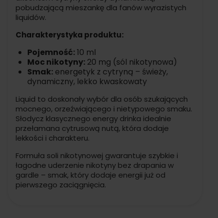
pobudzającą mieszankę dla fanów wyrazistych
liquidów.
Charakterystyka produktu:
Pojemność:
10 ml
Moc nikotyny:
20 mg (sól nikotynowa)
Smak:
energetyk z cytryną – świeży,
dynamiczny, lekko kwaskowaty
Liquid to doskonały wybór dla osób szukających
mocnego, orzeźwiającego i nietypowego smaku.
Słodycz klasycznego energy drinka idealnie
przełamana cytrusową nutą, która dodaje
lekkości i charakteru.
Formuła soli nikotynowej gwarantuje szybkie i
łagodne uderzenie nikotyny bez drapania w
gardle – smak, który dodaje energii już od
pierwszego zaciągnięcia.