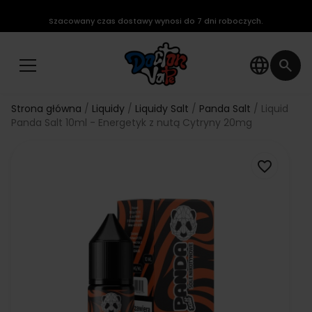
Szacowany czas dostawy wynosi do 7 dni roboczych.
language
search
Strona główna
Liquidy
Liquidy Salt
Panda Salt
Liquid
Panda Salt 10ml - Energetyk z nutą Cytryny 20mg
favorite_border