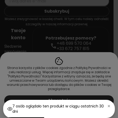
Możesz zrezygnować w każdej chwili. W tym celu należy odnaleźć
szczegóły w naszej informacji prawnej.
Twoje
konto
Potrzebujesz pomocy?
+48 699 570 064
call
Śledzenie
+33 672 757 815
zamówienia
mail
contact@doctorvape.eu
cookie
Zaloguj się
Strona korzysta z plików cookies zgodnie z Polityką Prywatności w
celu realizacji usług. Więcej informacji znajduje się w zakładce
Utwórz konto
"Polityka Prywatności" Korzystanie z witryny oznacza, że będą one
umieszczane w Twoim urządzeniu końcowym. Możesz określić
warunki przechowywania lub dostępu do plików cookies w Twojej
przeglądarce.
Copyright © 2026 DoctorVape. All rights reserved
shopping_cart_off
Brak na stanie
Akceptuję
×
7 osób oglądało ten produkt w ciągu ostatnich 30
Dostosuj ustawienia
dni
shopping_cart
home
person