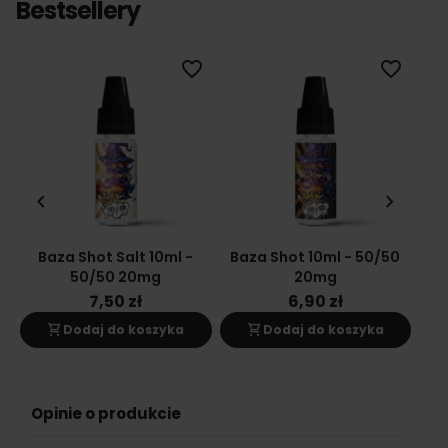
Bestsellery
favorite_border
favorite_border
keyboard_arrow_left
keyboard_arrow_right
Baza Shot Salt 10ml -
Baza Shot 10ml - 50/50
Ba
50/50 20mg
20mg
7,50 zł
6,90 zł
shopping_cart
shopping_cart
s
Dodaj do koszyka
Dodaj do koszyka
Opinie o produkcie