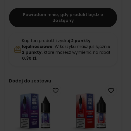
Powiadom mnie, gdy produkt będzie
dostępny
Kup ten produkt i zyskaj
2
punkty
lojalnościowe
. W koszyku masz już łącznie
redeem
2
punkty,
które możesz wymienić na rabat
0,30 zł
.
Dodaj do zestawu
favorite_border
favorite_border