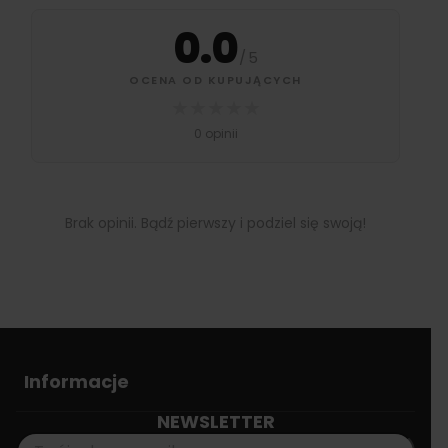
0.0
/
5
OCENA OD KUPUJĄCYCH
★
★
★
★
★
0 opinii
Brak opinii. Bądź pierwszy i podziel się swoją!
Informacje
NEWSLETTER