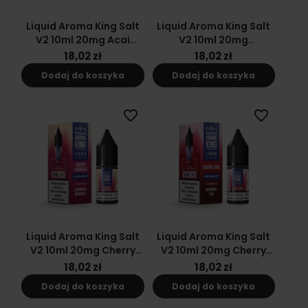
Liquid Aroma King Salt
Liquid Aroma King Salt
V2 10ml 20mg Acai
V2 10ml 20mg
Blueberries
Strawberry Slush
18,02 zł
18,02 zł
Dodaj do koszyka
Dodaj do koszyka
favorite_border
favorite_border
Liquid Aroma King Salt
Liquid Aroma King Salt
V2 10ml 20mg Cherry
V2 10ml 20mg Cherry
Lemonade
Coke
18,02 zł
18,02 zł
Dodaj do koszyka
Dodaj do koszyka