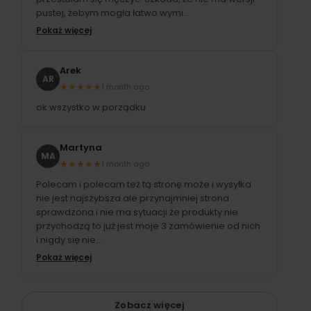
pustej, żebym mogła łatwo wymi...
Pokaż więcej
Arek
AR
★
★
★
★
★
1 month ago
ok wszystko w porządku
Martyna
MA
★
★
★
★
★
1 month ago
Polecam i polecam też tą stronę może i wysyłka
nie jest najszybsza ale przynajmniej strona
sprawdzona i nie ma sytuacji że produkty nie
przychodzą to już jest moje 3 zamówienie od nich
i nigdy się nie...
Pokaż więcej
Zobacz więcej