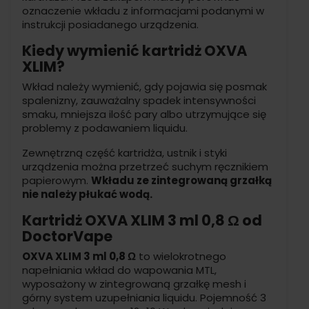
oznaczenie wkładu z informacjami podanymi w
instrukcji posiadanego urządzenia.
Kiedy wymienić kartridż OXVA
XLIM?
Wkład należy wymienić, gdy pojawia się posmak
spalenizny, zauważalny spadek intensywności
smaku, mniejsza ilość pary albo utrzymujące się
problemy z podawaniem liquidu.
Zewnętrzną część kartridża, ustnik i styki
urządzenia można przetrzeć suchym ręcznikiem
papierowym.
Wkładu ze zintegrowaną grzałką
nie należy płukać wodą.
Kartridż OXVA XLIM 3 ml 0,8 Ω od
DoctorVape
OXVA XLIM 3 ml 0,8 Ω
to wielokrotnego
napełniania wkład do wapowania MTL,
wyposażony w zintegrowaną grzałkę mesh i
górny system uzupełniania liquidu. Pojemność 3