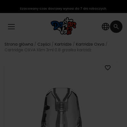
Szacowany czas dostawy wynosi do 7 dni roboczych.
language
search
Strona główna
Części
Kartridże
Kartridże Oxva
Cartridge OXVA Xlim 3ml 0.8 grzałka kartridż
favorite_border