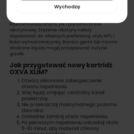
gęstość sprzyja sprawnemu nasączaniu
Wychodzę
materiału chłonnego i prawidłowej pracy wkładu.
Kartridż może współpracować zarówno z
liquidami klasycznymi, jak i płynami na soli
nikotynowej. Stężenie nikotyny należy
dopasować do własnych preferencji, stylu MTL i
ilości wytwarzanej pary. Bardzo gęste lub mocno
słodzone liquidy mogą przyspieszać zużycie
grzałki.
Jak przygotować nowy kartridż
OXVA XLIM?
Otwórz silikonowe zabezpieczenie
otworu napełniania.
Wlej liquid, omijając centralny kanał
powietrzny.
Nie przekraczaj maksymalnego poziomu
zbiornika.
Dokładnie zamknij otwór napełniania.
Po pierwszym napełnieniu odczekaj około
5–10 minut, aby materiał chłonny