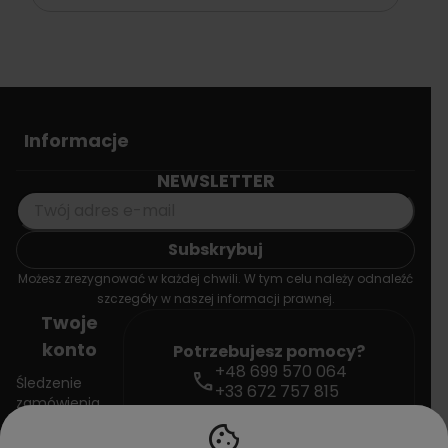
Informacje
NEWSLETTER
Możesz zrezygnować w każdej chwili. W tym celu należy odnaleźć
szczegóły w naszej informacji prawnej.
Twoje
konto
Potrzebujesz pomocy?
+48 699 570 064
call
Śledzenie
+33 672 757 815
zamówienia
mail
contact@doctorvape.eu
cookie