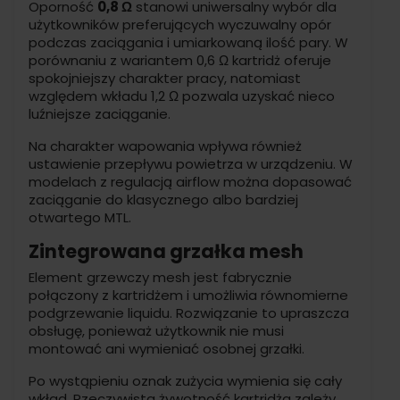
Oporność
0,8 Ω
stanowi uniwersalny wybór dla
użytkowników preferujących wyczuwalny opór
podczas zaciągania i umiarkowaną ilość pary. W
porównaniu z wariantem 0,6 Ω kartridż oferuje
spokojniejszy charakter pracy, natomiast
względem wkładu 1,2 Ω pozwala uzyskać nieco
luźniejsze zaciąganie.
Na charakter wapowania wpływa również
ustawienie przepływu powietrza w urządzeniu. W
modelach z regulacją airflow można dopasować
zaciąganie do klasycznego albo bardziej
otwartego MTL.
Zintegrowana grzałka mesh
Element grzewczy mesh jest fabrycznie
połączony z kartridżem i umożliwia równomierne
podgrzewanie liquidu. Rozwiązanie to upraszcza
obsługę, ponieważ użytkownik nie musi
montować ani wymieniać osobnej grzałki.
Po wystąpieniu oznak zużycia wymienia się cały
wkład. Rzeczywista żywotność kartridża zależy