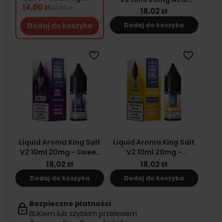
- Fresh Apple
14,00 zł
23,90 zł
Blueberries
18,02 zł
Dodaj do koszyka
Dodaj do koszyka
favorite_border
favorite_border
Liquid Aroma King Salt
Liquid Aroma King Salt
V2 10ml 20mg - Sweet
V2 10ml 20mg -
Grape
Pinacolada
18,02 zł
18,02 zł
Dodaj do koszyka
Dodaj do koszyka
Bezpieczne płatności
lock
BLIKiem lub szybkim przelewem