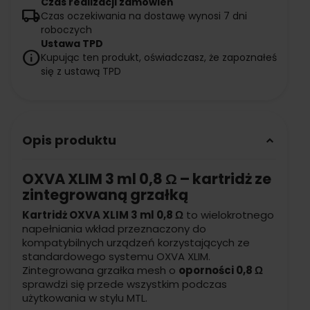
Czas realizacji zamówień
local_shipping
Czas oczekiwania na dostawę wynosi 7 dni
roboczych
Ustawa TPD
info
Kupując ten produkt, oświadczasz, że zapoznałeś
się z ustawą TPD
Opis produktu
keyboard_arrow_down
OXVA XLIM 3 ml 0,8 Ω – kartridż ze
zintegrowaną grzałką
Kartridż OXVA XLIM 3 ml 0,8 Ω
to wielokrotnego
napełniania wkład przeznaczony do
kompatybilnych urządzeń korzystających ze
standardowego systemu OXVA XLIM.
Zintegrowana grzałka mesh o
oporności 0,8 Ω
sprawdzi się przede wszystkim podczas
użytkowania w stylu MTL.