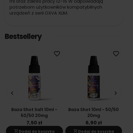
ml oraz zakres pracy 12–16 W odpowiadają
potrzebom użytkowników kompatybilnych
urządzeń z serii OXVA XLIM.
Bestsellery
favorite_border
favorite_border
keyboard_arrow_left
keyboard_arrow_right
Baza Shot Salt 10ml -
Baza Shot 10ml - 50/50
Ba
50/50 20mg
20mg
7,50 zł
6,90 zł
shopping_cart
shopping_cart
s
Dodaj do koszyka
Dodaj do koszyka