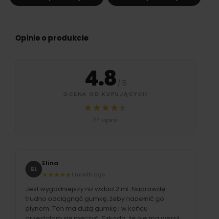
Opinie o produkcie
4.8
/
5
OCENA OD KUPUJĄCYCH
★
★
★
★
★
★
Średnia ocena 4.8 na 5 na podstawie
24 opinii
Elina
EL
★
★
★
★
★
1 month ago
Jest wygodniejszy niż wkład 2 ml. Naprawdę
trudno odciągnąć gumkę, żeby napełnić go
płynem. Ten ma dużą gumkę i w końcu
przestałam się męczyć. Szkoda, że ​​nie ma wersji