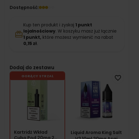
Dostępność:
Kup ten produkt i zyskaj
1
punkt
lojalnościowy
. W koszyku masz już łącznie
redeem
1
punkt,
które możesz wymienić na rabat
0,15 zł
.
Dodaj do zestawu
GORĄCY STRZAŁ
favorite_border
Kartridż Wkład
Liquid Aroma King Salt
Cubo Pod 20mg 2ml
V2 10ml 20mg Acai