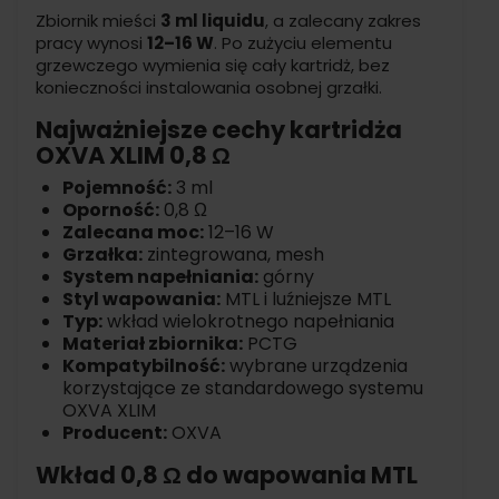
Zbiornik mieści
3 ml liquidu
, a zalecany zakres
pracy wynosi
12–16 W
. Po zużyciu elementu
grzewczego wymienia się cały kartridż, bez
konieczności instalowania osobnej grzałki.
Najważniejsze cechy kartridża
OXVA XLIM 0,8 Ω
Pojemność:
3 ml
Oporność:
0,8 Ω
Zalecana moc:
12–16 W
Grzałka:
zintegrowana, mesh
System napełniania:
górny
Styl wapowania:
MTL i luźniejsze MTL
Typ:
wkład wielokrotnego napełniania
Materiał zbiornika:
PCTG
Kompatybilność:
wybrane urządzenia
korzystające ze standardowego systemu
OXVA XLIM
Producent:
OXVA
Wkład 0,8 Ω do wapowania MTL