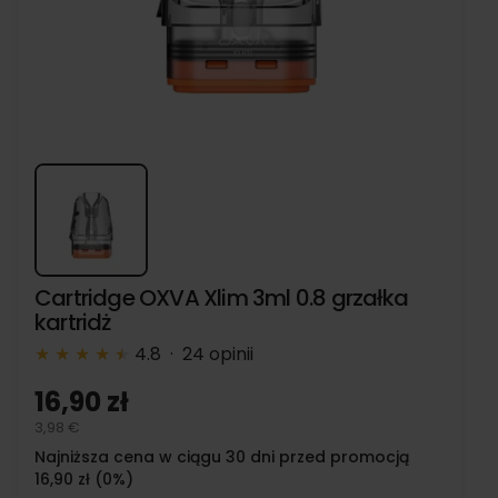
Cartridge OXVA Xlim 3ml 0.8 grzałka
kartridż
★
★
★
★
★
★
4.8 · 24 opinii
16,90 zł
3,98 €
Najniższa cena w ciągu 30 dni przed promocją
16,90 zł (0%)