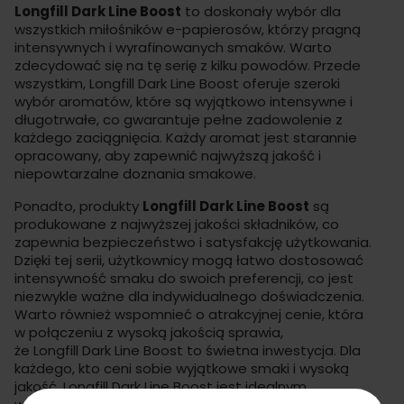
Longfill Dark Line Boost
to doskonały wybór dla
wszystkich miłośników e-papierosów, którzy pragną
intensywnych i wyrafinowanych smaków. Warto
zdecydować się na tę serię z kilku powodów. Przede
wszystkim, Longfill Dark Line Boost oferuje szeroki
wybór aromatów, które są wyjątkowo intensywne i
długotrwałe, co gwarantuje pełne zadowolenie z
każdego zaciągnięcia. Każdy aromat jest starannie
opracowany, aby zapewnić najwyższą jakość i
niepowtarzalne doznania smakowe.
Ponadto, produkty
Longfill Dark Line Boost
są
produkowane z najwyższej jakości składników, co
zapewnia bezpieczeństwo i satysfakcję użytkowania.
Dzięki tej serii, użytkownicy mogą łatwo dostosować
intensywność smaku do swoich preferencji, co jest
niezwykle ważne dla indywidualnego doświadczenia.
Warto również wspomnieć o atrakcyjnej cenie, która
w połączeniu z wysoką jakością sprawia,
że
Longfill
Dark Line Boost to świetna inwestycja. Dla
każdego, kto ceni sobie wyjątkowe smaki i wysoką
jakość, Longfill Dark Line Boost jest idealnym