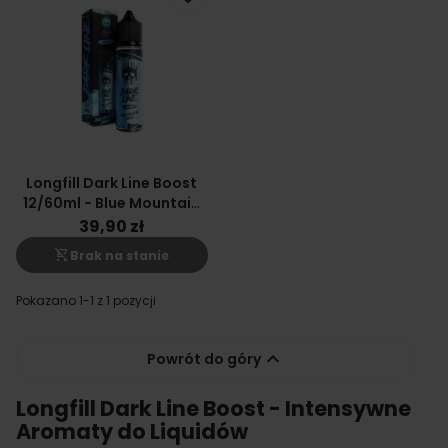
Longfill Dark Line Boost
12/60ml - Blue Mountain
Drink
39,90 zł
shopping_cart_off
Brak na stanie
Pokazano 1-1 z 1 pozycji

Powrót do góry
Longfill Dark Line Boost - Intensywne
Aromaty do Liquidów