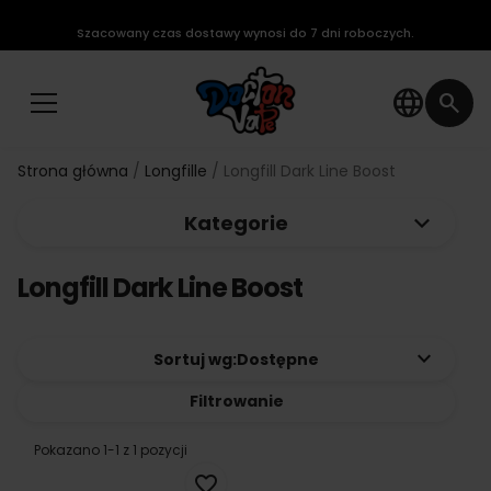
Szacowany czas dostawy wynosi do 7 dni roboczych.
language
search
Strona główna
Longfille
Longfill Dark Line Boost
keyboard_arrow_down
Kategorie
Longfill Dark Line Boost
keyboard_arrow_down
Sortuj wg:
Dostępne
Filtrowanie
Pokazano 1-1 z 1 pozycji
favorite_border