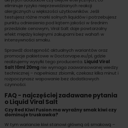
eliminuje ryzyko nieprzewidzianych reakcji
alergicznych u większości użytkowników. Jeśli
testujesz różne marki solnych liquidów i potrzebujesz
punktu odniesienia pod kątem jakości w średnim
przedziale cenowym, Viral Salt daje powtarzalny
efekt między kolejnymi zakupami bez wahań w
intensywności smaku.
Sprawdź dostępność aktualnych wariantów oraz
promocje pakietowe w
Doctorvape.eu/pl
, gdzie
realizujemy wysyłki tego producenta.
Liquid Viral
Salt 10ml 20mg
nie wymaga zaawansowanej wiedzy
technicznej – napełniasz zbiornik, czekasz kilka minut i
rozpoczynasz wapowanie bez dodatkowych
czynności.
FAQ - najczęściej zadawane pytania
o Liquid Viral Salt
Czy Red Kiwi Fusion ma wyraźny smak kiwi czy
dominuje truskawka?
W tym wariancie kiwi stanowi główną oś smakową –