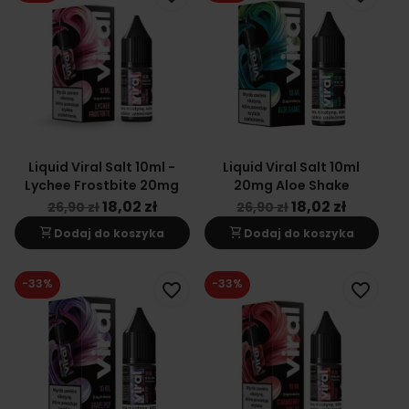
Liquid Viral Salt 10ml -
Liquid Viral Salt 10ml
Lychee Frostbite 20mg
20mg Aloe Shake
18,02 zł
18,02 zł
26,90 zł
26,90 zł
shopping_cart
shopping_cart
Dodaj do koszyka
Dodaj do koszyka
-33%
-33%
favorite_border
favorite_border