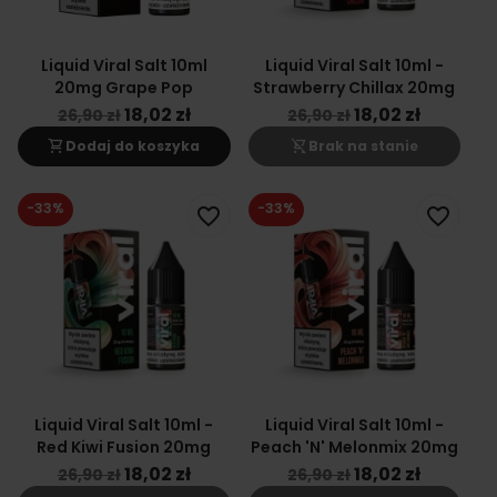
Liquid Viral Salt 10ml
Liquid Viral Salt 10ml -
20mg Grape Pop
Strawberry Chillax 20mg
18,02 zł
18,02 zł
26,90 zł
26,90 zł
shopping_cart
shopping_cart_off
Dodaj do koszyka
Brak na stanie
-33%
-33%
favorite_border
favorite_border
Liquid Viral Salt 10ml -
Liquid Viral Salt 10ml -
Red Kiwi Fusion 20mg
Peach 'N' Melonmix 20mg
18,02 zł
18,02 zł
26,90 zł
26,90 zł