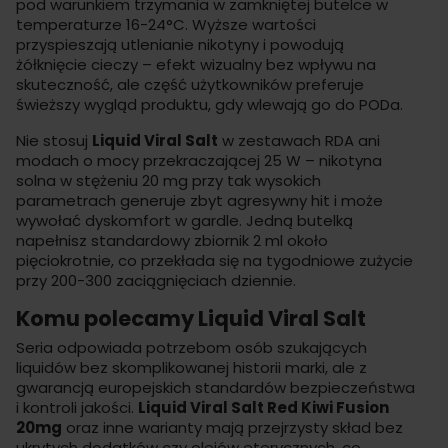
pod warunkiem trzymania w zamkniętej butelce w
temperaturze 16-24°C. Wyższe wartości
przyspieszają utlenianie nikotyny i powodują
żółknięcie cieczy – efekt wizualny bez wpływu na
skuteczność, ale część użytkowników preferuje
świeższy wygląd produktu, gdy wlewają go do
PODa
.
Nie stosuj
Liquid Viral Salt
w zestawach RDA ani
modach o mocy przekraczającej 25 W – nikotyna
solna w stężeniu 20 mg przy tak wysokich
parametrach generuje zbyt agresywny hit i może
wywołać dyskomfort w gardle. Jedną butelką
napełnisz standardowy zbiornik 2 ml około
pięciokrotnie, co przekłada się na tygodniowe zużycie
przy 200-300 zaciągnięciach dziennie.
Komu polecamy Liquid Viral Salt
Seria odpowiada potrzebom osób szukających
liquidów bez skomplikowanej historii marki, ale z
gwarancją europejskich standardów bezpieczeństwa
i kontroli jakości.
Liquid Viral Salt Red Kiwi Fusion
20mg
oraz inne warianty mają przejrzysty skład bez
ukrytych dodatków czy olejów eterycznych, co