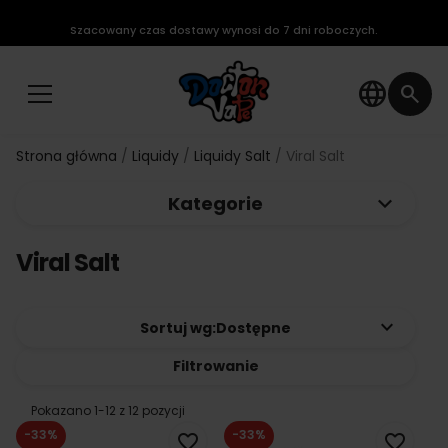
Szacowany czas dostawy wynosi do 7 dni roboczych.
language
search
Strona główna
Liquidy
Liquidy Salt
Viral Salt
keyboard_arrow_down
Kategorie
Viral Salt
keyboard_arrow_down
Sortuj wg:
Dostępne
Filtrowanie
Pokazano 1-12 z 12 pozycji
-33%
-33%
favorite_border
favorite_border