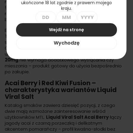
narażasz grzałkę na przedwczesne zużycie. Formuła
ukończone 18 lat zgodnie z prawem mojego
50% gliceryny roślinnej i 50% glikolu propylenowego
kraju.
redukuje lepkość cieczy, co skraca czas nasączania
bawełny do 3-4 minut po napełnieniu zbiornika.
Wejdź na stronę
Butelki posiadają certyfikat zgodności z dyrektywą
TPD oraz blokadę przed otwarciem przez dzieci –
standardy obowiązujące w krajach Unii Europejskiej.
Wychodzę
Osoby używające podów mogą wykorzystać
uniwersalność tych płynów.
Liquid Viral Salt 10ml
20mg
nie wymaga dodatkowego wytrącania czy
mieszania – produkt gotowy do użycia bezpośrednio
po zakupie.
Acai Berry i Red Kiwi Fusion –
charakterystyka wariantów Liquid
Viral Salt
Katalog smaków zawiera dziesięć pozycji, z czego
dwie mają wzmożone zainteresowanie wśród
użytkowników MTL.
Liquid Viral Salt Acai Berry
łączy
jagody acai z czarną porzeczką i delikatnym
akcentem pomarańczy – profil kwaśno-słodki bez