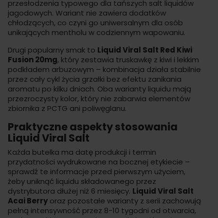
przesłodzenia typowego dla tańszych
salt liquidów
jagodowych. Wariant nie zawiera dodatków
chłodzących, co czyni go uniwersalnym dla osób
unikających mentholu w codziennym wapowaniu.
Drugi popularny smak to
Liquid Viral Salt Red Kiwi
Fusion 20mg
, który zestawia truskawkę z kiwi i lekkim
podkładem arbuzowym – kombinacja działa stabilnie
przez cały cykl życia grzałki bez efektu zanikania
aromatu po kilku dniach. Oba warianty
liquidu
mają
przezroczysty kolor, który nie zabarwia elementów
zbiornika z PCTG ani poliwęglanu.
Praktyczne aspekty stosowania
Liquid Viral Salt
Każda butelka ma datę produkcji i termin
przydatności wydrukowane na bocznej etykiecie –
sprawdź te informacje przed pierwszym użyciem,
żeby uniknąć liquidu składowanego przez
dystrybutora dłużej niż 6 miesięcy.
Liquid Viral Salt
Acai Berry
oraz pozostałe warianty z serii zachowują
pełną intensywność przez 8-10 tygodni od otwarcia,