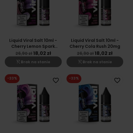
Liquid Viral Salt 10ml -
Liquid Viral Salt 10ml -
Cherry Lemon Spark
Cherry Cola Rush 20mg
20mg
18,02 zł
18,02 zł
26,90 zł
26,90 zł
shopping_cart_off
shopping_cart_off
Brak na stanie
Brak na stanie
-33%
-33%
favorite_border
favorite_border