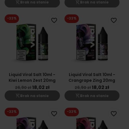
shopping_cart_off
shopping_cart_off
Brak na stanie
Brak na stanie
-33%
-33%
favorite_border
favorite_border
Liquid Viral Salt 10ml -
Liquid Viral Salt 10ml -
Kiwi Lemon Zest 20mg
Crangrape Zing 20mg
18,02 zł
18,02 zł
26,90 zł
26,90 zł
shopping_cart_off
shopping_cart_off
Brak na stanie
Brak na stanie
-33%
-33%
favorite_border
favorite_border