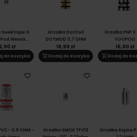
a GeekVape G
Grzałka DotCoil
Grzałka PNP X 
 Pod.Wenax
DOTMOD 0,7 OHM
VOOPOO
enax C1.G18 Kit
2,90 zł
18,99 zł
16,90 zł
 1.8ohm
shopping_cart
shopping_cart
j do koszyka
Dodaj do koszyka
Dodaj do ko
favorite_border
favorite_border
VVC - 0.9 OHM -
Grzałka SMOK TFV12
Grzałka Aspire 