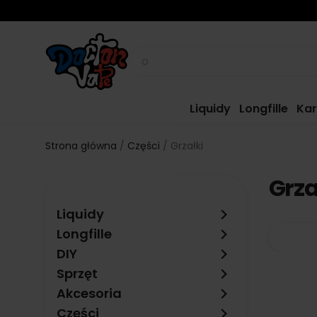
Liquidy
Longfille
Kar
Strona główna
Części
Grzałki
Grza
keyboard_arrow_right
Liquidy
keyboard_arrow_right
Longfille
keyboard_arrow_right
DIY
keyboard_arrow_right
Sprzęt
keyboard_arrow_right
Akcesoria
keyboard_arrow_right
Części