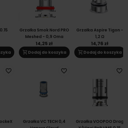
0.15
Grzałka Smok Nord PRO
Grzałka Aspire Tigon -
Meshed - 0,9 Oma
1,2 Ω
14,25 zł
14,76 zł
shopping_cart
shopping_cart
szyka
Dodaj do koszyka
Dodaj do koszyka
favorite_border
favorite_border
favorite_border
PockeX
Grzałka VC TECH 0,4
Grzałka VOOPOO Drag