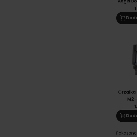
Aegis Bo
1
shopping_cart
Doda
Grzałka
M2 
1
shopping_cart
Doda
Pokazano 