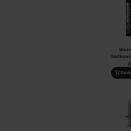
Woto
Siatkowa 
2
shopping_cart
Doda