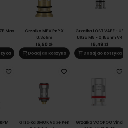
PZP Max
Grzałka MPV PnP X
Grzałka LOST VAPE - UB
0.3ohm
Ultra M8 - 0,15ohm V4
15,50 zł
16,49 zł
shopping_cart
shopping_cart
szyka
Dodaj do koszyka
Dodaj do koszyka
favorite_border
favorite_border
favorite_border
 RPM
Grzałka SMOK Vape Pen
Grzałka VOOPOO Vinci