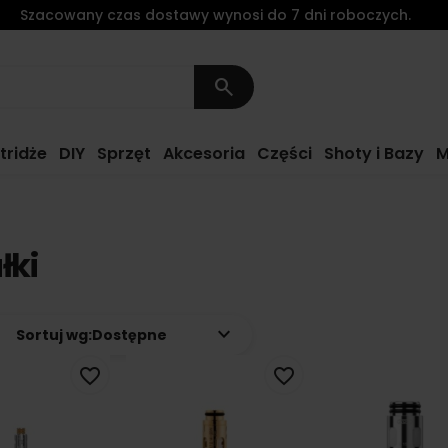
Szacowany czas dostawy wynosi do 7 dni roboczych.
search
tridże
DIY
Sprzęt
Akcesoria
Części
Shoty i Bazy
M
łki
keyboard_arrow_down
Sortuj wg:
Dostępne
favorite_border
favorite_border