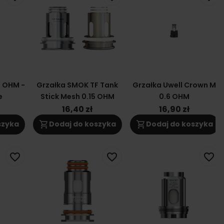
6 OHM -
Grzałka SMOK TF Tank
Grzałka Uwell Crown M
e
Stick Mesh 0.15 OHM
0.6 OHM
16,40 zł
16,90 zł
shopping_cart
shopping_cart
szyka
Dodaj do koszyka
Dodaj do koszyka
favorite_border
favorite_border
favorite_border