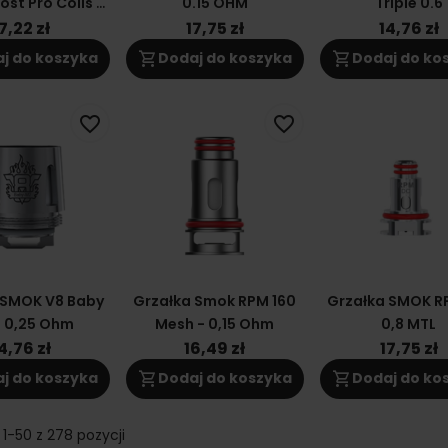
ost Pro Coils P
0.15 OHM
Triple 0.6
0.2
7,22 zł
17,75 zł
14,76 zł
shopping_cart
shopping_cart
j do koszyka
Dodaj do koszyka
Dodaj do ko
favorite_border
favorite_border
 SMOK V8 Baby
Grzałka Smok RPM 160
Grzałka SMOK R
- 0,25 Ohm
Mesh - 0,15 Ohm
0,8 MTL
4,76 zł
16,49 zł
17,75 zł
shopping_cart
shopping_cart
j do koszyka
Dodaj do koszyka
Dodaj do ko
1-50 z 278 pozycji