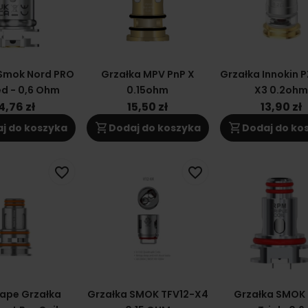
 Smok Nord PRO
Grzałka MPV PnP X
Grzałka Innokin 
d - 0,6 Ohm
0.15ohm
X3 0.2ohm
4,76 zł
15,50 zł
13,90 zł
shopping_cart
shopping_cart
j do koszyka
Dodaj do koszyka
Dodaj do ko
favorite_border
favorite_border
ape Grzałka
Grzałka SMOK TFV12-X4
Grzałka SMOK