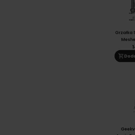
Grzałka
Meshe
1
shopping_cart
Doda
Geekv