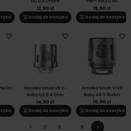
DC 0,6 Omów
PNP- VM3 0.45
12,90 zł
15,90 zł
shopping_cart
shopping_cart
szyka
Dodaj do koszyka
Dodaj do koszyka
favorite_border
favorite_border
favorite_border
PM DC
Grzałka Smok V8 X-
Grzałka Smok TFV8
Baby Q2 0.4 Ohm
Baby X4 0.15ohm
14,90 zł
16,90 zł
shopping_cart
shopping_cart
szyka
Dodaj do koszyka
Dodaj do koszyka
1
2
3
…
6
