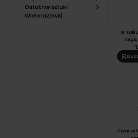
keyboard_arrow_right
Ostatnie sztuki
Wielorazówki
Grzałk
Aegis
Stylus.W
1
-
shopping_cart
Doda
Grzałka 