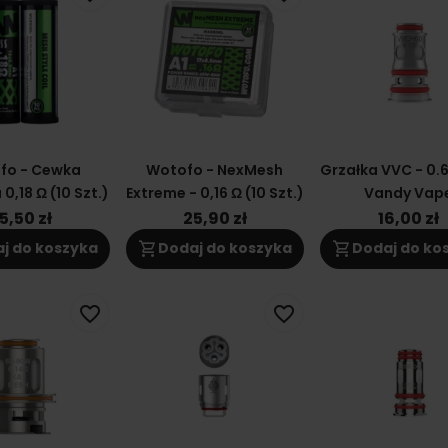
fo - Cewka
Wotofo - NexMesh
Grzałka VVC - 0.
0,18 Ω (10 Szt.)
Extreme - 0,16 Ω (10 Szt.)
Vandy Vap
5,50 zł
25,90 zł
16,00 zł
shopping_cart
shopping_cart
j do koszyka
Dodaj do koszyka
Dodaj do ko
favorite_border
favorite_border