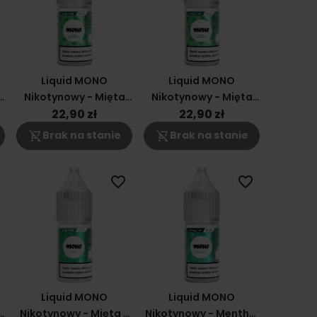
Liquid MONO
Liquid MONO
Nikotynowy - Mięta
Nikotynowy - Mięta
Pieprzowa 12mg
Pieprzowa 6mg
22,90 zł
22,90 zł
shopping_cart_off
shopping_cart_off
Brak na stanie
Brak na stanie
favorite_border
favorite_border
Liquid MONO
Liquid MONO
Nikotynowy - Mięta -
Nikotynowy - Menthol