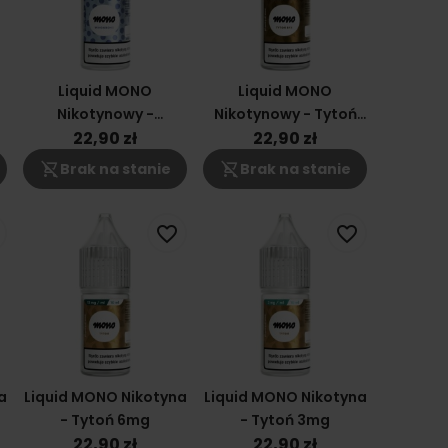
Liquid MONO
Liquid MONO
Nikotynowy -
Nikotynowy - Tytoń
Winogrono 3mg
RY4 18 Mg
22,90 zł
22,90 zł
shopping_cart_off
shopping_cart_off
Brak na stanie
Brak na stanie
favorite_border
favorite_border
a
Liquid MONO Nikotyna
Liquid MONO Nikotyna
- Tytoń 6mg
- Tytoń 3mg
22,90 zł
22,90 zł