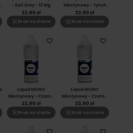
- Earl Grey - 12 Mg
Nikotynowy - Tytoń
RY4 3mg
22,90 zł
22,90 zł
shopping_cart_off
shopping_cart_off
Brak na stanie
Brak na stanie
favorite_border
favorite_border
a
Liquid MONO
Liquid MONO
Nikotynowy - Czarna
Nikotynowy - Czarna
Porzeczka 18mg
Porzeczka 6mg
22,90 zł
22,90 zł
shopping_cart_off
shopping_cart_off
Brak na stanie
Brak na stanie
favorite_border
favorite_border