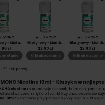
uid MONO
Liquid MONO
Liquid MONO
owy - Mięta
Nikotynowy - Menthol
Nikotynowy - Mentho
rzowa 3mg
- 12 Mg
- 6mg
,90 zł
22,90 zł
22,90 zł
shopping_cart_off
shopping_cart_off
 na stanie
Brak na stanie
Brak na stanie
1-50 z 60 pozycji
d MONO Nicotine 10ml – Klasyka w najlep
MONO nicotine
to propozycja dla osób, które cenią prostot
stała stworzona z myślą o tych, którzy chcą cieszyć się
czy
o 10ml
to starannie przygotowana kompozycja, w której lic