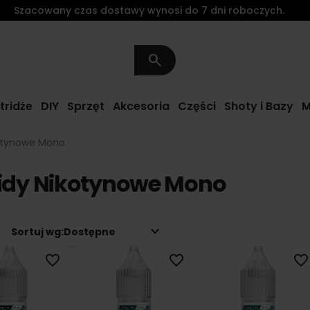
Szacowany czas dostawy wynosi do 7 dni roboczych.
search
tridże
DIY
Sprzęt
Akcesoria
Części
Shoty i Bazy
M
kotynowe Mono
uidy Nikotynowe Mono
keyboard_arrow_down
Sortuj wg:
Dostępne
favorite_border
favorite_border
favorite_border