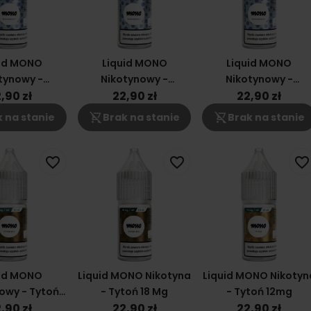
uid MONO
Liquid MONO
Liquid MONO
tynowy -
Nikotynowy -
Nikotynowy -
rono 18mg
Winogrono 12mg
Winogrono 6mg
,90 zł
22,90 zł
22,90 zł
shopping_cart_off
shopping_cart_off
 na stanie
Brak na stanie
Brak na stanie
favorite_border
favorite_border
favorite_border
uid MONO
Liquid MONO Nikotyna
Liquid MONO Nikotyn
owy - Tytoń
- Tytoń 18 Mg
- Tytoń 12mg
Y4 6mg
,90 zł
22,90 zł
22,90 zł