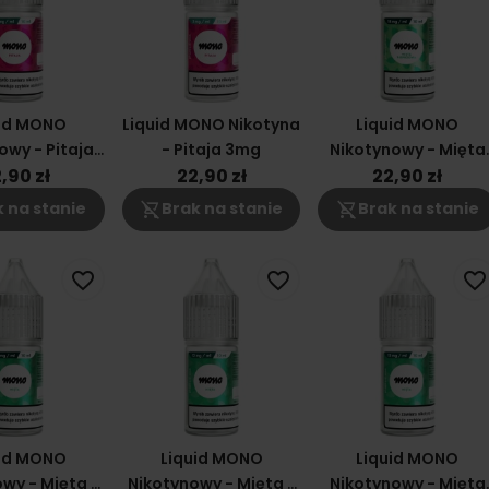
uid MONO
Liquid MONO Nikotyna
Liquid MONO
owy - Pitaja
- Pitaja 3mg
Nikotynowy - Mięta
6mg
Pieprzowa 18mg
,90 zł
22,90 zł
22,90 zł
shopping_cart_off
shopping_cart_off
 na stanie
Brak na stanie
Brak na stanie
favorite_border
favorite_border
favorite_border
uid MONO
Liquid MONO
Liquid MONO
wy - Mięta -
Nikotynowy - Mięta -
Nikotynowy - Mięta