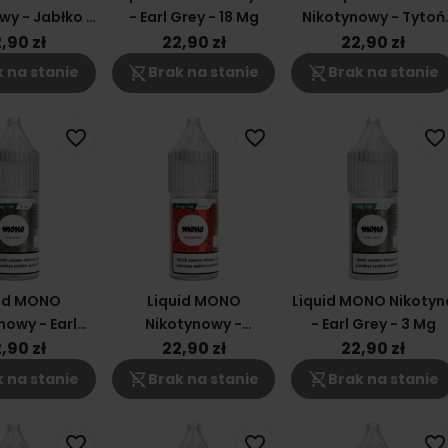
wy - Jabłko -
- Earl Grey - 18 Mg
Nikotynowy - Tytoń
3 Mg
RY4 12 Mg
,90 zł
22,90 zł
22,90 zł
shopping_cart_off
shopping_cart_off
 na stanie
Brak na stanie
Brak na stanie
favorite_border
favorite_border
favorite_border
uid MONO
Liquid MONO
Liquid MONO Nikotyn
nowy - Earl
Nikotynowy -
- Earl Grey - 3 Mg
y - 6 Mg
Truskawka 12mg
,90 zł
22,90 zł
22,90 zł
shopping_cart_off
shopping_cart_off
 na stanie
Brak na stanie
Brak na stanie
favorite_border
favorite_border
favorite_border