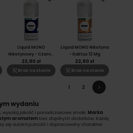
Liquid MONO
Liquid MONO Nikotyna
l
Nikotynowy - Czarna
- Kaktus 12 Mg
Porzeczka 3mg
22,90 zł
22,90 zł
shopping_cart_off
shopping_cart_off
Brak na stanie
Brak na stanie
1
2

szym wydaniu
ę, wysoką jakość i ponadczasowe smaki.
Marka
stym aromatem
bez zbędnych dodatków. Każdy
zy się autentyczność i dopracowany charakter.