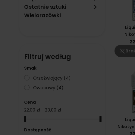
keyboard_arrow_right
Ostatnie sztuki
Wielorazówki
Liq
Niko
Winog
22
shopping_cart_off
Brak
Filtruj według
Smak
Orzeźwiający
(4)
Owocowy
(4)
Cena
22,00 zł - 23,00 zł
Liq
Nikotyn
Dostępność
R
22