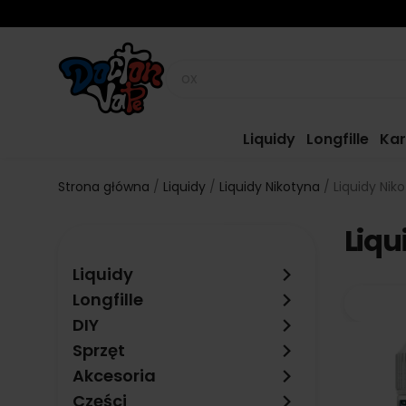
Liquidy
Longfille
Kar
Strona główna
Liquidy
Liquidy Nikotyna
Liquidy Ni
Liq
keyboard_arrow_right
Liquidy
keyboard_arrow_right
Longfille
keyboard_arrow_right
DIY
keyboard_arrow_right
Sprzęt
keyboard_arrow_right
Akcesoria
keyboard_arrow_right
Części