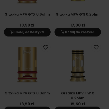
Grzałka MPV GTX 0.6ohm
Grzałka MPV GTI 0.2ohm
13,50 zł
17,00 zł
shopping_cart
shopping_cart
Dodaj do koszyka
Dodaj do koszyka
favorite_border
favorite_border
Grzałka MPV GTX 0.3ohm
Grzałka MPV PnP X
0.2ohm
13,50 zł
15,50 zł