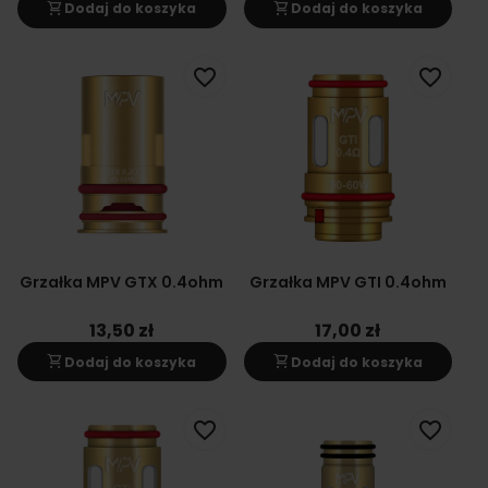
shopping_cart
shopping_cart
Dodaj do koszyka
Dodaj do koszyka
favorite_border
favorite_border
Grzałka MPV GTX 0.4ohm
Grzałka MPV GTI 0.4ohm
13,50 zł
17,00 zł
shopping_cart
shopping_cart
Dodaj do koszyka
Dodaj do koszyka
favorite_border
favorite_border