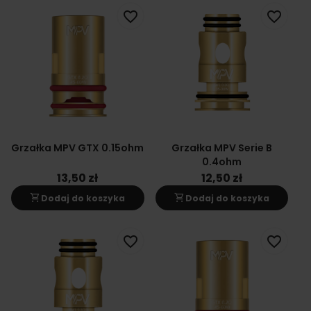
favorite_border
favorite_border
Grzałka MPV GTX 0.15ohm
Grzałka MPV Serie B
0.4ohm
13,50 zł
12,50 zł
shopping_cart
shopping_cart
Dodaj do koszyka
Dodaj do koszyka
favorite_border
favorite_border