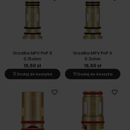
Grzałka MPV PnP X
Grzałka MPV PnP X
0.15ohm
0.3ohm
15,50 zł
15,50 zł
shopping_cart
shopping_cart
Dodaj do koszyka
Dodaj do koszyka
favorite_border
favorite_border