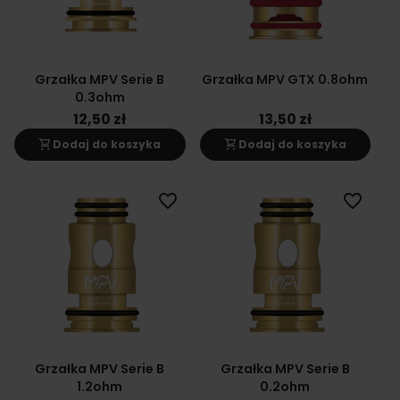
Grzałka MPV Serie B
Grzałka MPV GTX 0.8ohm
0.3ohm
12,50 zł
13,50 zł
shopping_cart
shopping_cart
Dodaj do koszyka
Dodaj do koszyka
favorite_border
favorite_border
Grzałka MPV Serie B
Grzałka MPV Serie B
1.2ohm
0.2ohm