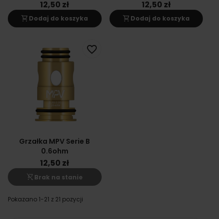
12,50 zł
12,50 zł
shopping_cart
shopping_cart
Dodaj do koszyka
Dodaj do koszyka
favorite_border
Grzałka MPV Serie B
0.6ohm
12,50 zł
shopping_cart_off
Brak na stanie
Pokazano 1-21 z 21 pozycji