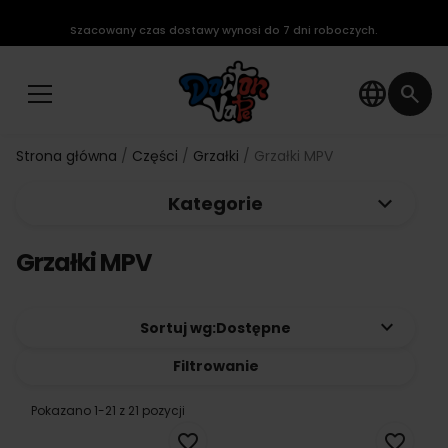
Szacowany czas dostawy wynosi do 7 dni roboczych.
language
search
Strona główna
Części
Grzałki
Grzałki MPV
keyboard_arrow_down
Kategorie
Grzałki MPV
keyboard_arrow_down
Sortuj wg:
Dostępne
Filtrowanie
Pokazano 1-21 z 21 pozycji
favorite_border
favorite_border