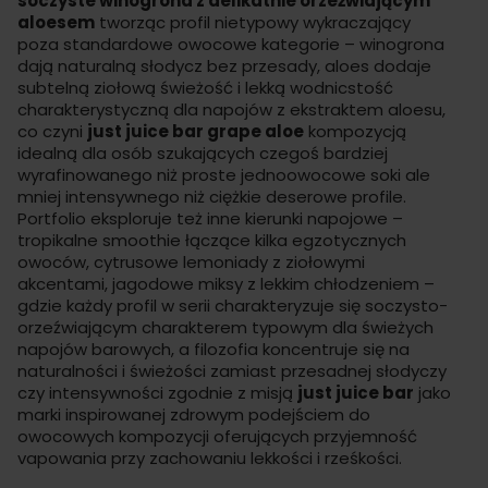
soczyste winogrona z delikatnie orzeźwiającym
aloesem
tworząc profil nietypowy wykraczający
poza standardowe owocowe kategorie – winogrona
dają naturalną słodycz bez przesady, aloes dodaje
subtelną ziołową świeżość i lekką wodnicstość
charakterystyczną dla napojów z ekstraktem aloesu,
co czyni
just juice bar grape aloe
kompozycją
idealną dla osób szukających czegoś bardziej
wyrafinowanego niż proste jednoowocowe soki ale
mniej intensywnego niż ciężkie deserowe profile.
Portfolio eksploruje też inne kierunki napojowe –
tropikalne smoothie łączące kilka egzotycznych
owoców, cytrusowe lemoniady z ziołowymi
akcentami, jagodowe miksy z lekkim chłodzeniem –
gdzie każdy profil w serii charakteryzuje się soczysto-
orzeźwiającym charakterem typowym dla świeżych
napojów barowych, a filozofia koncentruje się na
naturalności i świeżości zamiast przesadnej słodyczy
czy intensywności zgodnie z misją
just juice bar
jako
marki inspirowanej zdrowym podejściem do
owocowych kompozycji oferujących przyjemność
vapowania przy zachowaniu lekkości i rześkości.