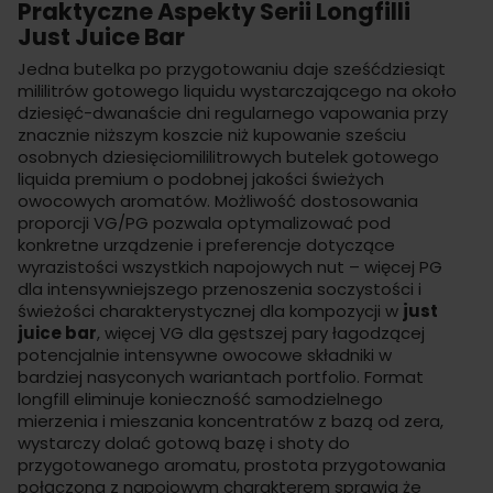
Praktyczne Aspekty Serii Longfilli
Just Juice Bar
Jedna butelka po przygotowaniu daje sześćdziesiąt
mililitrów gotowego liquidu wystarczającego na około
dziesięć-dwanaście dni regularnego vapowania przy
znacznie niższym koszcie niż kupowanie sześciu
osobnych dziesięciomililitrowych butelek gotowego
liquida
premium o podobnej jakości świeżych
owocowych aromatów. Możliwość dostosowania
proporcji VG/PG pozwala optymalizować pod
konkretne urządzenie i preferencje dotyczące
wyrazistości wszystkich napojowych nut – więcej PG
dla intensywniejszego przenoszenia soczystości i
świeżości charakterystycznej dla kompozycji w
just
juice bar
, więcej VG dla gęstszej pary łagodzącej
potencjalnie intensywne owocowe składniki w
bardziej nasyconych wariantach portfolio. Format
longfill eliminuje konieczność samodzielnego
mierzenia i mieszania koncentratów z bazą od zera,
wystarczy dolać gotową bazę i shoty do
przygotowanego aromatu, prostota przygotowania
połączona z napojowym charakterem sprawia że