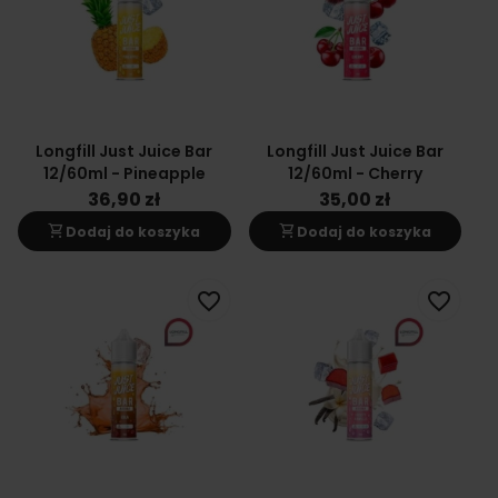
Longfill Just Juice Bar
Longfill Just Juice Bar
12/60ml - Pineapple
12/60ml - Cherry
36,90 zł
35,00 zł
shopping_cart
shopping_cart
Dodaj do koszyka
Dodaj do koszyka
favorite_border
favorite_border