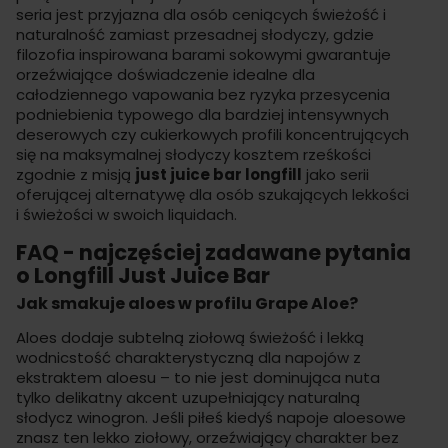
seria jest przyjazna dla osób ceniących świeżość i
naturalność zamiast przesadnej słodyczy, gdzie
filozofia inspirowana barami sokowymi gwarantuje
orzeźwiające doświadczenie idealne dla
całodziennego vapowania bez ryzyka przesycenia
podniebienia typowego dla bardziej intensywnych
deserowych czy cukierkowych profili koncentrujących
się na maksymalnej słodyczy kosztem rześkości
zgodnie z misją
just juice bar longfill
jako serii
oferującej alternatywę dla osób szukających lekkości
i świeżości w swoich liquidach.
FAQ - najczęściej zadawane pytania
o Longfill Just Juice Bar
Jak smakuje aloes w profilu Grape Aloe?
Aloes dodaje subtelną ziołową świeżość i lekką
wodnicstość charakterystyczną dla napojów z
ekstraktem aloesu – to nie jest dominująca nuta
tylko delikatny akcent uzupełniający naturalną
słodycz winogron. Jeśli piłeś kiedyś napoje aloesowe
znasz ten lekko ziołowy, orzeźwiający charakter bez