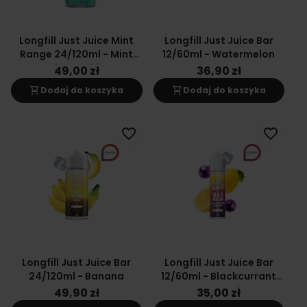
Longfill Just Juice Mint
Longfill Just Juice Bar
Range 24/120ml - Mint
12/60ml - Watermelon
Choco Chip
49,00 zł
36,90 zł
shopping_cart
shopping_cart
Dodaj do koszyka
Dodaj do koszyka
favorite_border
favorite_border
Longfill Just Juice Bar
Longfill Just Juice Bar
24/120ml - Banana
12/60ml - Blackcurrant
Lemonade
49,90 zł
35,00 zł