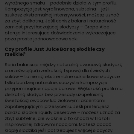
wyraźnego smaku – podobnie działa w tym profilu.
Kompozycja jest wyrafinowana, subtelna – jeśli
szukasz ekstremalnej intensywności, możesz uznać
za zbyt delikatną. Jeśli cenisz balans i naturalność
zamiast przytłaczającej słodyczy – Grape Aloe
oferuje interesujące doświadczenie wykraczające
poza proste jednoowocowe soki.
Czy profile Just Juice Bar są słodkie czy
rześkie?
Seria balansuje między naturalną owocową słodyczą
a orzeźwiającą rześkością typową dla świeżych
soków – to nie są ekstremalne cukierkowe słodycze
tylko bardziej naturalne, soczyste kompozycje
przypominające napoje barowe. Większość profili ma
delikatną słodycz bez przesady uzupełnioną
świeżością owoców lub ziołowymi akcentami
zapobiegającymi przesyceniu. Jeśli preferujesz
bardzo słodkie liquidy deserowe – możesz uznać za
zbyt subtelne, ale właśnie o to chodzi w filozofii
inspirowanej zdrowymi napojami. Możesz dodać
kroplę słodzika jeśli potrzebujesz więcej słodyczy.