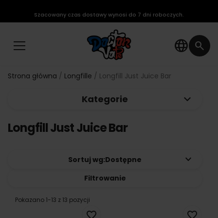
Szacowany czas dostawy wynosi do 7 dni roboczych.
language
search
Strona główna
Longfille
Longfill Just Juice Bar
keyboard_arrow_down
Kategorie
Longfill Just Juice Bar
keyboard_arrow_down
Sortuj wg:
Dostępne
Filtrowanie
Pokazano 1-13 z 13 pozycji
favorite_border
favorite_border