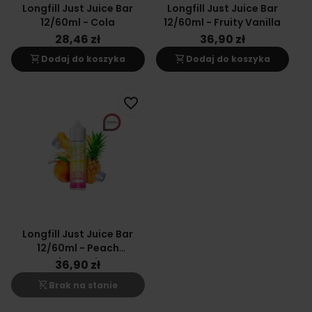
Longfill Just Juice Bar
Longfill Just Juice Bar
12/60ml - Cola
12/60ml - Fruity Vanilla
28,46 zł
36,90 zł
shopping_cart
shopping_cart
Dodaj do koszyka
Dodaj do koszyka
favorite_border
Longfill Just Juice Bar
12/60ml - Peach
Pineapple
36,90 zł
shopping_cart_off
Brak na stanie