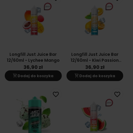
Longfill Just Juice Bar
Longfill Just Juice Bar
12/60ml - Lychee Mango
12/60ml - Kiwi Passion
Orange
36,90 zł
36,90 zł
shopping_cart
shopping_cart
Dodaj do koszyka
Dodaj do koszyka
favorite_border
favorite_border